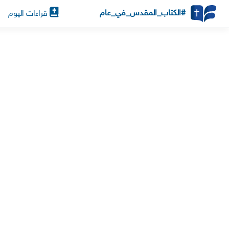
#الكتاب_المقدس_في_عام
قراءات اليوم