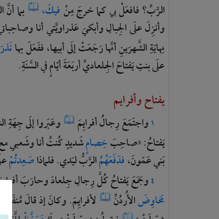
الرَّبِّ؟
فافعَلْ
بي
كما
خرجَ
مِنْ
فيكَ،
بما
أنَّ
ال
وأنزِلَ
علَى
الجِبالِ
وأبكيَ
عَذراويَّتي
أنا
وصاحِباتي
نِهايَةِ
الشَّهرَينِ
أنَّها
رَجَعَتْ
إلَى
أبيها،
ففَعَلَ
بها
نَذرَ
علَى
بنتِ
يَفتاحَ
الجِلعاديِّ
أربَعَةَ
أيّامٍ
في
السَّنَةِ.
يفتاح وأفرايم
واجتَمَعَ
رِجالُ
أفرايِمَ
وعَبَروا
إلَى
جِهَةِ
الش
١
يَفتاحُ:
«صاحِبَ
خِصامٍ
شَديدٍ
كُنتُ
أنا
وشَعبي
مع
بَني
عَمّونَ،
فدَفَعَهُمُ
الرَّبُّ
ليَدي.
فلماذا
صَعِدتُمْ
علَ
وجَمَعَ
يَفتاحُ
كُلَّ
رِجالِ
جِلعادَ
وحارَبَ
أفرايِم
٤
مَخاوِضَ
الأُردُنِّ
لأفرايِمَ.
وكانَ
إذ
قالَ
مُنفَلِتو