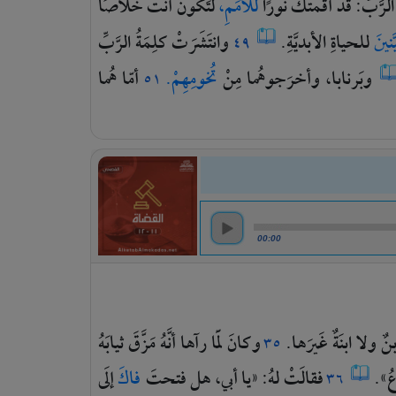
الرَّبُّ:
قد
أقَمتُكَ
نورًا
للأُمَمِ،
لتَكونَ
أنتَ
خَلاصًا
َّنينَ
للحياةِ
الأبديَّةِ.
وانتَشَرَتْ
كلِمَةُ
الرَّبِّ
٤٩
وبَرنابا،
وأخرَجوهُما
مِنْ
تُخومِهِمْ.
أمّا
هُما
٥١
00:00
بنٌ
ولا
ابنَةٌ
غَيرَها.
وكانَ
لَمّا
رآها
أنَّهُ
مَزَّقَ
ثيابَهُ
٣٥
عُ».
فقالَتْ
لهُ:
«يا
أبي،
هل
فتحتَ
فاكَ
إلَى
٣٦