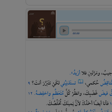
00:00
ُجيبُ،
ومَرَّتَينِ
فلا
أزيدُ».
ُناقِضُ
حُكمي،
تستَذنِبُني
لكَيْ
تتَبَرَّرَ
أنتَ؟
٩
قْ
فيضَ
غَضَبِكَ،
وانظُرْ
كُلَّ
مُتَعَظِّمٍ
واخفِضهُ.
١٢
فأنا
أيضًا
أحمَدُكَ
لأنَّ
يَمينَكَ
تُخَلِّصُكَ.
١