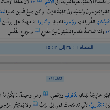
ينَ
للحياةِ
الأبديَّةِ،
هوذا
نَتَوَجَّهُ
إلَى
الأُمَمِ.
لأنْ
هكذا
أوصانا
٤٧
كانوا
يَفرَحونَ
ويُمَجِّدونَ
كلِمَةَ
الرَّبِّ.
وآمَنَ
جميعُ
الّذينَ
كانوا
مُعَي
مُتَعَبِّداتِ
الشَّريفاتِ
ووُجوهَ
المدينةِ،
وأثاروا
اضطِهادًا
علَى
بولُسَ
وأمّا
التلاميذُ
فكانوا
يَمتَلِئونَ
مِنَ
الفَرَحِ
والرّوحِ
القُدُسِ.
٥٢
القضاة ١١: ٣٤ إلى ١٢: ١٥
القضاة ١١
بنَتِهِ
خارِجَةً
للِقائهِ
بدُفوفٍ
ورَقصٍ.
وهي
وحيدَةٌ.
لم
يَكُنْ
لهُ
ا
َينَ
مُكَدِّريَّ،
لأنّي
قد
فتحتُ
فمي
إلَى
الرَّبِّ
ولا
يُمكِنُني
الرُّجو