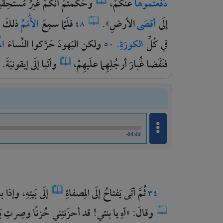
دَفَعتُموها
عنكُمْ،
وحَكَمتُمْ
أنَّكُمْ
غَيرُ
مُستَحِقّ
إلَى
أقصَى
الأرضِ».
فلَمّا
سمِعَ
الأُمَمُ
ذلكَ
٤٨
في
كُلِّ
الكورَةِ.
ولكن
اليَهودَ
حَرَّكوا
النِّساءَ
ال
٥٠
فنَفَضا
غُبارَ
أرجُلِهِما
علَيهِمْ،
وأتَيا
إلَى
إيقونيَةَ.
-04:44
ثُمَّ
أتَى
يَفتاحُ
إلَى
المِصفاةِ
إلَى
بَيتِهِ،
وإذا
با
٣٤
وقالَ:
«آهِ
يا
بنتي!
قد
أحزَنتِني
حُزنًا
وصِرتِ
ب