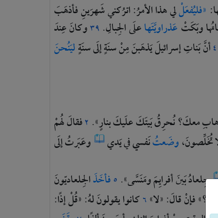
ها:
«فليُفعَلْ
لي
هذا
الأمرُ:
اترُكني
شَهرَينِ
فأذهَبَ
تُها
وبَكَتْ
عَذراويَّتَها
علَى
الجِبالِ.
وكانَ
عِندَ
٣٩
أنَّ
بَناتِ
إسرائيلَ
يَذهَبنَ
مِنْ
سنَةٍ
إلَى
سنَةٍ
ليَنُحنَ
٤
َهابِ
معكَ؟
نُحرِقُ
بَيتَكَ
علَيكَ
بنارٍ».
فقالَ
لهُمْ
٢
ا
تُخَلِّصونَ،
وضَعتُ
نَفسي
في
يَدي
وعَبَرتُ
إلَى
جِلعادُ
بَينَ
أفرايِمَ
ومَنَسَّى».
فأخَذَ
الجِلعاديّونَ
٥
ِميٌّ؟»
فإنْ
قالَ:
«لا»
كانوا
يقولونَ
لهُ:
«قُلْ
إذًا:
٦