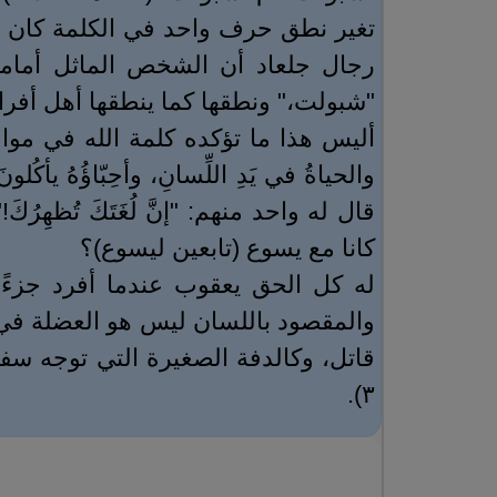
تغير نطق حرف واحد في الكلمة كان س
رجال جلعاد أن الشخص الماثل أمامهم 
"شبولت،" ونطقها كما ينطقها أهل أفرا
كانا مع يسوع (تابعين ليسوع)؟
له كل الحق يعقوب عندما أفرد جزءًا
والمقصود باللسان ليس هو العضلة في حد
قاتل، وكالدفة الصغيرة التي توجه سفينة كب
).
٣