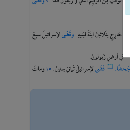
كَ
الوقتِ
مِنْ
أفرايِمَ
اثنانِ
وأربَعونَ
ألفًا.
وقَضَى
٧
ِنَ
الخارِجِ
بثَلاثينَ
ابنَةً
لبَنيهِ.
وقَضَى
لإسرائيلَ
سبعَ
في
أرضِ
زَبولونَ.
َحشًا.
قَضَى
لإسرائيلَ
ثَمانيَ
سِنينَ.
وماتَ
١٥