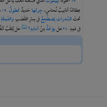
«هوذا
بَهيموثُ
الّذي
صَنَعتُهُ
معكَ
يأكُلُ
الع
١٥
عِظامُهُ
أنابيبُ
نُحاسٍ،
جِرمُها
حَديدٌ
مَمطولٌ.
ه
١٩
تحتَ
السِّدراتِ
يَضطَجِعُ
في
سِترِ
القَصَبِ
والغَمِقَةِ
في
فمِهِ.
هل
يؤخَذُ
مِنْ
أمامِهِ؟
هل
يُثقَبُ
أنفُ
٢٤