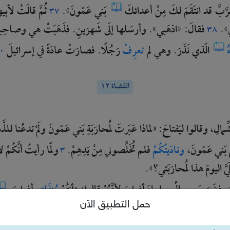
رَّبَّ
قد
انتَقَمَ
لكَ
مِنْ
أعدائكَ
بَني
عَمّونَ».
ثُمَّ
قالَتْ
لأبي
٣٧
».
فقالَ:
«اذهَبي».
وأرسَلها
إلَى
شَهرَينِ.
فذَهَبَتْ
هي
وصاحِبا
٣٨
هُ
الّذي
نَذَرَ.
وهي
لم
تعرِفْ
رَجُلًا.
فصارَتْ
عادَةً
في
إسرائيلَ
٠
القضاة ١٢
ِّمالِ،
وقالوا
ليَفتاحَ:
«لماذا
عَبَرتَ
لمُحارَبَةِ
بَني
عَمّونَ
ولَمْ
تدعُنا
للذّ
بَني
عَمّونَ،
ونادَيتُكُمْ
فلم
تُخَلِّصوني
مِنْ
يَدِهِمْ.
ولَمّا
رأيتُ
أنَّكُمْ
ل
٣
يَّ
اليومَ
هذا
لمُحارَبَتي؟».
َ،
فضَرَبَ
رِجالُ
جِلعادَ
أفرايِمَ
لأنَّهُمْ
قالوا:
«أنتُمْ
مُنفَلِتو
أفرايِمَ.
حمل التطبيق الآن
أفرايِمَ:
«دَعوني
أعبُرْ».
كانَ
رِجالُ
جِلعادَ
يقولونَ
لهُ:
«أأنتَ
أفراي