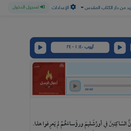
تسجيل الدخول
يد من دار الكتاب المقدس
الإعدادات
أيوب ٤٠: ١ - ٢٤
00:00
َّ
السّاكِنينَ
في
أورُشَليمَ
ورؤَساءَهُمْ
لم
يَعرِفوا
هذا.