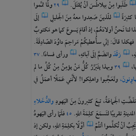
طَلَبوا
مِنْ
بيلاطُسَ
أنْ
يُقتَلَ.
ولَمّا
تمَّموا
٢٩
ًا
كثيرَةً
للّذينَ
صَعِدوا
معهُ
مِنَ
الجَليلِ
إلَى
ذا
لنا
نَحنُ
أولادَهُمْ،
إذ
أقامَ
يَسوعَ
كما
هو
مَكتوبٌ
فهكذا
قالَ:
إنّي
سأُعطيكُمْ
مَراحِمَ
داوُدَ
الصّادِقَةَ.
هِ،
رَقَدَ
وانضَمَّ
إلَى
آبائهِ،
ورأى
فسادًا.
٣٧
ا،
وبهذا
يتَبَرَّرُ
كُلُّ
مَنْ
يؤمِنُ
مِنْ
كُلِّ
ما
لم
٣٩
تَهاوِنونَ،
وتَعَجَّبوا
واهلِكوا!
لأنَّني
عَمَلًا
أعمَلُ
في
نفَضَّتِ
الجَماعَةُ،
تبِعَ
كثيرونَ
مِنَ
اليَهودِ
والدُّخَلاءِ
المدينةِ
تقريبًا
لتَسمَعَ
كلِمَةَ
اللهِ.
فلَمّا
رأى
اليَهودُ
٤٥
َجِبُ
أنْ
تُكلَّموا
أنتُمْ
أوَّلًا
بكلِمَةِ
اللهِ،
ولكن
إذ