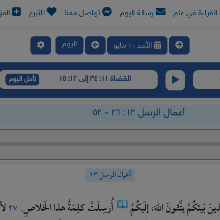
لقراءة في عام
رسالة اليوم
تواصل معنا
للتبرع
المز
اليوم
الأحد ١٠ مايو
القضاة ١١: ٣٤ إلى ١٢: ١٥
تأمل اليوم
أعمال الرسل ١٣: ٢٦ - ٥٢
أعمال الرسل ١٣
ذينَ
بَينَكُمْ
يتَّقونَ
اللهَ،
إلَيكُمْ
أُرسِلَتْ
كلِمَةُ
هذا
الخَلاصِ.
لأن
٢٧