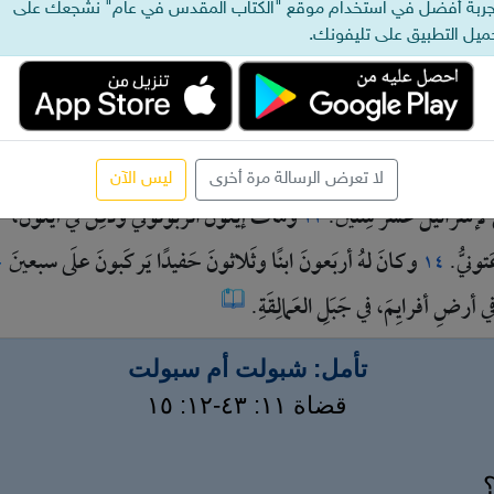
حَقٍّ.
فكانوا
يأخُذونَهُ
ويَذبَحونَهُ
علَى
مَخاوِضِ
الأُردُنِّ.
فسقَطَ
في
ذل
جربة أفضل في استخدام موقع "الكتاب المقدس في عام" نشجعك على
ُ
ودُفِنَ
في
إحدَى
مُدُنِ
جِلعادَ.
ميل التطبيق على تليفونك.
وكانَ
لهُ
ثَلاثونَ
ابنًا
وثَلاثونَ
ابنَةً
أرسَلهُنَّ
إلَى
الخارِجِ،
وأتَى
م
٩
لا تعرض الرسالة مرة أخرى
ليس الآن
لإسرائيلَ
عشَرَ
سِنينَ.
وماتَ
إيلونُ
الزَّبولونيُّ
ودُفِنَ
في
أيَّلونَ،
١٢
َتونيُّ.
وكانَ
لهُ
أربَعونَ
ابنًا
وثَلاثونَ
حَفيدًا
يَركَبونَ
علَى
سبعينَ
ج
١٤
ي
أرضِ
أفرايِمَ،
في
جَبَلِ
العَمالِقَةِ.
تأمل: شبولت أم سبولت
قضاة ١١: ٤٣-١٢: ١٥