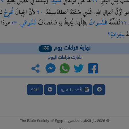
ُشبَ
مِثلَ
البَقَرِ.
ها
هي
قوَّتُهُ
في
مَتنَيهِ،
وشِدَّتُهُ
في
عَضَلِ
بَطنِهِ.
١٧
١٦
و
أوَّلُ
أعمالِ
اللهِ.
الّذي
صَنَعَهُ
أعطاهُ
سيفَهُ.
لأنَّ
الجِبالَ
تُخرِجُ
له
٢٠
.
تُظَلِّلُهُ
السِّدراتُ
بظِلِّها.
يُحيطُ
بهِ
صَفصافُ
السَّواقي.
هوذا
٢٣
٢٢
هُ
بخِزامَةٍ؟
نهاية قراءات يوم
130
شارك قراءات اليوم
اليوم
الأحد ١٠ مايو
© 2026 دار الكتاب المقدس - The Bible Society of Egypt