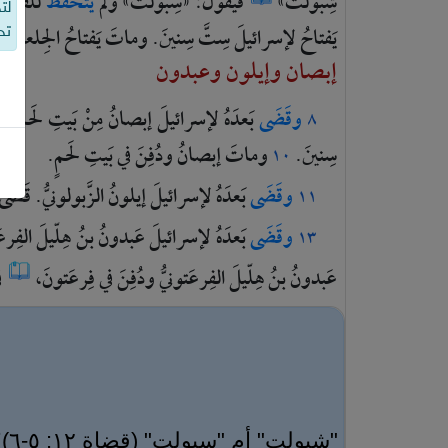
شِبّولَتْ»
فيقولُ:
«سِبّولَتْ»
ولَمْ
يتَحَفَّظْ
للَّفظِ
ب
لت
يَفتاحُ
لإسرائيلَ
سِتَّ
سِنينَ.
وماتَ
يَفتاحُ
الجِلعاديّ
تح
إبصان وإيلون وعبدون
وقَضَى
بَعدَهُ
لإسرائيلَ
إبصانُ
مِنْ
بَيتِ
لَحمٍ.
٨
سِنينَ.
وماتَ
إبصانُ
ودُفِنَ
في
بَيتِ
لَحمٍ.
١٠
وقَضَى
بَعدَهُ
لإسرائيلَ
إيلونُ
الزَّبولونيُّ.
قَضَى
١١
وقَضَى
بَعدَهُ
لإسرائيلَ
عَبدونُ
بنُ
هِلّيلَ
الفِرع
١٣
عَبدونُ
بنُ
هِلّيلَ
الفِرعَتونيُّ
ودُفِنَ
في
فِرعَتونَ،
ف
"شبولت" أم "سبولت" (قضاة ١٢: ٥-٦)؟