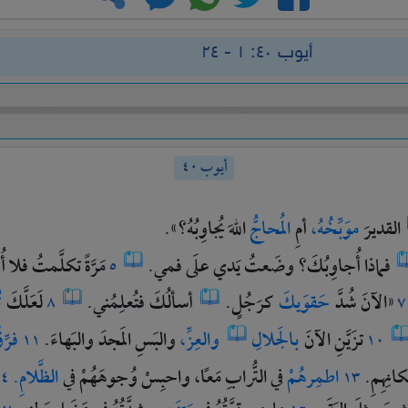
أيوب ٤٠: ١ - ٢٤
أيوب ٤٠
القديرَ
موَبِّخُهُ،
أمِ
المُحاجُّ
اللهَ
يُجاوِبُهُ؟».
فماذا
أُجاوِبُكَ؟
وضَعتُ
يَدي
علَى
فمي.
مَرَّةً
تكلَّمتُ
فلا
أ
٥
«الآنَ
شُدَّ
حَقوَيكَ
كرَجُلٍ.
أسألُكَ
فتُعلِمُني.
لَعَلَّكَ
ت
٨
٧
تزَيَّنِ
الآنَ
بالجَلالِ
والعِزِّ،
والبَسِ
المَجدَ
والبَهاءَ.
فرِّ
١١
١٠
كانِهِمِ.
اطمِرهُمْ
في
التُّرابِ
مَعًا،
واحبِسْ
وُجوهَهُمْ
في
الظَّلامِ.
٤
١٣