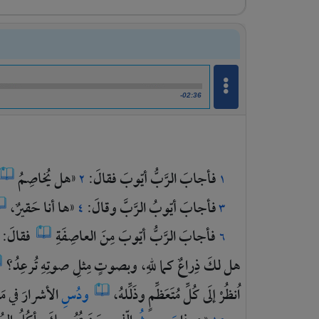
-02:36
فأجابَ
الرَّبُّ
أيّوبَ
فقالَ:
«هل
يُخاصِمُ
٢
١
فأجابَ
أيّوبُ
الرَّبَّ
وقالَ:
«ها
أنا
حَقيرٌ،
٤
٣
فأجابَ
الرَّبُّ
أيّوبَ
مِنَ
العاصِفَةِ
فقالَ:
٦
هل
لكَ
ذِراعٌ
كما
للهِ،
وبصوتٍ
مِثلِ
صوتِهِ
تُرعِدُ؟
اُنظُرْ
إلَى
كُلِّ
مُتَعَظِّمٍ
وذَلِّلهُ،
ودُسِ
الأشرارَ
في
مَ