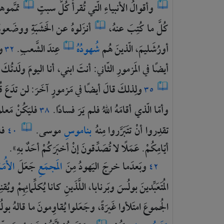
وأقوالُ
الأنبياءِ
الّتي
تُقرأُ
كُلَّ
سبتٍ
تمَّموه
كُلَّ
ما
كُتِبَ
عنهُ،
أنزَلوهُ
عن
الخَشَبَةِ
ووضَعوه
أورُشَليمَ،
الّذينَ
هُم
شُهودُهُ
عِندَ
الشَّعبِ.
و
٣٢
أيضًا
في
المَزمورِ
الثّاني:
أنتَ
ابني،
أنا
اليومَ
ولَدتُكَ
ولِذلكَ
قالَ
أيضًا
في
مَزمورٍ
آخَرَ:
لن
تدَعَ
ق
٣٥
وأمّا
الّذي
أقامَهُ
اللهُ
فلم
يَرَ
فسادًا.
فليَكُنْ
مَعل
٣٨
تقدِروا
أنْ
تتَبَرَّروا
مِنهُ
بناموسِ
موسى.
فا
٤٠
أيّامِكُمْ.
عَمَلًا
لا
تُصَدِّقونَ
إنْ
أخبَرَكُمْ
أحَدٌ
بهِ».
وبَعدَما
خرجَ
اليَهودُ
مِنَ
المَجمَعِ
جَعَلَ
الأُمَ
٤٢
المُتَعَبِّدينَ
بولُسَ
وبَرنابا،
اللَّذَينِ
كانا
يُكلِّمانِهِمْ
ويُقنِ
الجُموعَ
امتَلأوا
غَيرَةً،
وجَعَلوا
يُقاوِمونَ
ما
قالهُ
بول