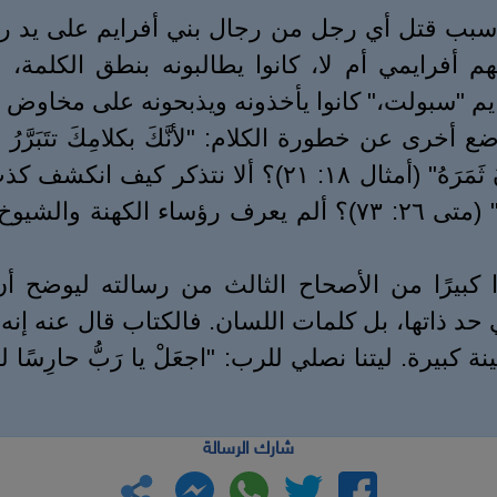
بب قتل أي رجل من رجال بني أفرايم على يد رجال
أفرايمي أم لا، كانوا يطالبونه بنطق الكلمة، و
يم "سبولت،" كانوا يأخذونه ويذبحونه على مخاوض ا
والحياةُ في يَدِ اللِّسانِ، وأحِبّاؤُهُ يأكُلونَ ثَمَرَه
قال له واحد منهم: "إنَّ لُغَتَكَ تُظهِرُكَ!" (متى ٢٦: ٧٣)؟ أ
 كبيرًا من الأصحاح الثالث من رسالته ليوضح أن
 ذاتها، بل كلمات اللسان. فالكتاب قال عنه إنه ك
يرة. ليتنا نصلي للرب: "اجعَلْ يا رَبُّ حارِسًا لفَمي.
شارك الرسالة