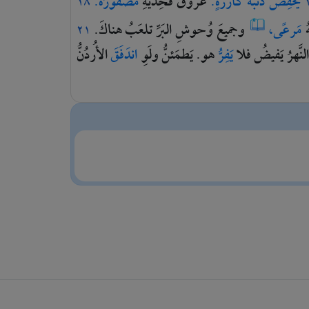
يَخفِضُ
ذَنَبَهُ
كأرزَةٍ.
عُروقُ
فخِذَيهِ
مَضفورَةٌ.
١٨
ُ
مَرعًى،
وجميعَ
وُحوشِ
البَرِّ
تلعَبُ
هناكَ.
٢١
النَّهرُ
يَفيضُ
فلا
يَفِرُّ
هو.
يَطمَئنُّ
ولَوِ
اندَفَقَ
الأُردُنُّ