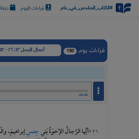
#الكتاب_المقدس_في_عام
قراءات اليوم
خطة ا
قراءات يوم
أعمال الرسل ١٣: ٢٦ - ٥٢
130
-04:43
«أيُّها
الرِّجالُ
الإخوَةُ
بَني
جِنسِ
إبراهيمَ،
والّ
٢٦