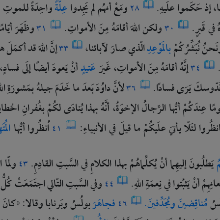
ا،
إذ
حَكَموا
علَيهِ.
ومَعْ
أنهُم
لم
يَجِدوا
عِلَّةً
واحِدَةً
للموتِ
٢٨
ُ
في
قَبرٍ.
ولكن
اللهَ
أقامَهُ
مِنَ
الأمواتِ.
وظَهَرَ
أيّام
٣١
٣٠
نَحنُ
نُبَشِّرُكُمْ
بالمَوْعِدِ
الّذي
صارَ
لآبائنا،
إنَّ
اللهَ
قد
أكمَلَ
ه
٣٣
.
إنَّهُ
أقامَهُ
مِنَ
الأمواتِ،
غَيرَ
عَتيدٍ
أنْ
يَعودَ
أيضًا
إلَى
فسادٍ،
٣٤
ُدّوسكَ
يَرَى
فسادًا.
لأنَّ
داوُدَ
بَعدَ
ما
خَدَمَ
جيلهُ
بمَشورَةِ
الل
٣٦
ومًا
عِندَكُمْ
أيُّها
الرِّجالُ
الإخوَةُ،
أنَّهُ
بهذا
يُنادَى
لكُمْ
بغُفرانِ
الخطاي
نظُروا
لئَلّا
يأتيَ
علَيكُمْ
ما
قيلَ
في
الأنبياءِ:
اُنظُروا
أيُّها
المُ
٤١
مُ
يَطلُبونَ
إليهِما
أنْ
يُكلِّماهُمْ
بهذا
الكلامِ
في
السَّبتِ
القادِمِ.
ولَمّا
ا
٤٣
عانِهِمْ
أنْ
يَثبُتوا
في
نِعمَةِ
اللهِ.
وفي
السَّبتِ
التّالي
اجتَمَعَتْ
كُلُّ
٤٤
ُسُ
مُناقِضينَ
ومُجَدِّفينَ.
فجاهَرَ
بولُسُ
وبَرنابا
وقالا:
«كانَ
ي
٤٦