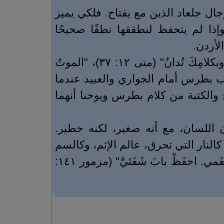
 جلعاد الذين مع يفتاح. فلكي يميز
إذا لم يتحفظ لنطققها نطقًا صحيحًا
لأردن.
أليس هذا ما تؤكده كلمة الله في مواضع أخرى عن خطورة الكلام: "لأنَّكَ بكلامِكَ تتَبَرَّرُ وبكلامِكَ تُدانُ" (متى ١٢: ٣٧)، "الموتُ
ُ" (أمثال ١٨: ٢١)؟ ألا نتذكر كيف انكشف كذب بطرس أمام الجواري والعبيد عندما
لم يعرف رؤساء الكهنة والشيوخ والكتبة من كلام بطرس ويوحنا أنهما
 اللسان، مع أنه صغير، لكنه خطير.
النار التي تحرق، عالم الإثم، وكالسم
 احفَظْ بابَ شَفَتَيَّ" (مزمور ١٤١: