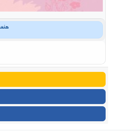
لت
تح
هنعر