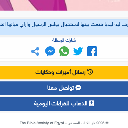
جربة أفضل في استخدام موقع "الكتاب المقدس في عام" نشجعك على
ميل التطبيق على تليفونك.
ف ليه ليديا فتحت بيتها لاستقبال بولس الرسول وازاي حياتها اتغ
شارك الرسالة
لا تعرض الرسالة مرة أخرى
ليس الآن
رسائل أميرات وحكايات
تواصل معنا
الذهاب للقراءات اليومية
© 2026 دار الكتاب المقدس - The Bible Society of Egypt