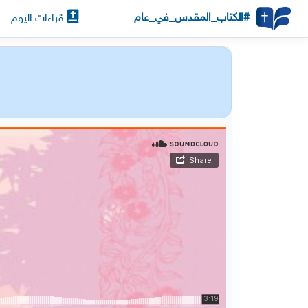
#الكتاب_المقدس_في_عام
قراءات اليوم