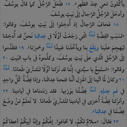
يأكُلونَ
مَعي
عِندَ
الظُّهرِ».
ففَعَلَ
الرَّجُلُ
كما
قالَ
يوسُفُ.
١٧
وأدخَلَ
الرَّجُلُ
الرِّجالَ
إلَى
بَيتِ
يوسُفَ.
فخافَ
الرِّجالُ
إذ
أُدخِلوا
إلَى
بَيتِ
يوسُفَ،
وقالوا:
١٨
«لسَبَبِ
الفِضَّةِ
الّتي
رَجَعَتْ
أوَّلًا
في
عِدالِنا
نَحنُ
قد
أُدخِلنا
ليَهجِمَ
علَينا
ويَقَعَ
بنا
ويأخُذَنا
عَبيدًا
وحَميرَنا».
فتقَدَّموا
١٩
إلَى
الرَّجُلِ
الّذي
علَى
بَيتِ
يوسُفَ،
وكلَّموهُ
في
بابِ
البَيتِ
٢٠
وقالوا:
«استَمِعْ
يا
سيِّدي،
إنَّنا
قد
نَزَلنا
أوَّلًا
لنَشتَريَ
طَعامًا.
وكانَ
لَمّا
أتَينا
إلَى
المَنزِلِ
أنَّنا
فتحنا
عِدالَنا،
وإذا
فِضَّةُ
كُلِّ
واحِدٍ
٢١
في
فمِ
عِدلِهِ.
فِضَّتُنا
بوَزنِها.
فقد
رَدَدناها
في
أيادينا.
٢٢
وأنزَلنا
فِضَّةً
أُخرَى
في
أيادينا
لنَشتَريَ
طَعامًا.
لا
نَعلَمُ
مَنْ
وضَعَ
فِضَّتَنا
في
عِدالِنا».
فقالَ:
«سلامٌ
لكُمْ،
لا
تخافوا.
إلهُكُمْ
وإلهُ
أبيكُمْ
أعطاكُمْ
٢٣