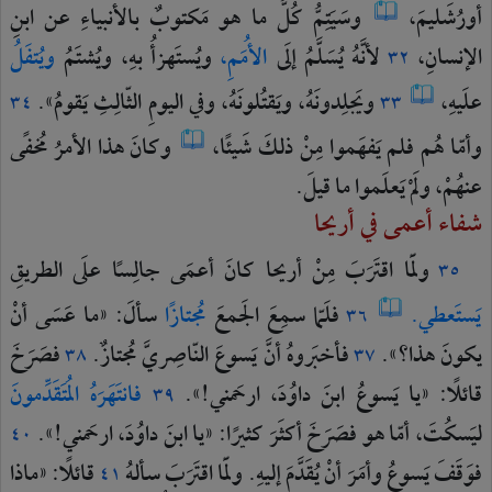
أورُشَليمَ،
وسَيَتِمُّ
كُلُّ
ما
هو
مَكتوبٌ
بالأنبياءِ
عن
ابنِ
الإنسانِ،
لأنَّهُ
يُسَلَّمُ
إلَى
الأُمَمِ،
ويُستَهزأُ
بهِ،
ويُشتَمُ
ويُتفَلُ
٣٢
علَيهِ،
ويَجلِدونَهُ،
ويَقتُلونَهُ،
وفي
اليومِ
الثّالِثِ
يَقومُ».
٣٤
٣٣
وأمّا
هُم
فلم
يَفهَموا
مِنْ
ذلكَ
شَيئًا،
وكانَ
هذا
الأمرُ
مُخفًى
عنهُمْ،
ولَمْ
يَعلَموا
ما
قيلَ.
شفاء أعمى في أريحا
ولَمّا
اقتَرَبَ
مِنْ
أريحا
كانَ
أعمَى
جالِسًا
علَى
الطريقِ
٣٥
يَستَعطي.
فلَمّا
سمِعَ
الجَمعَ
مُجتازًا
سألَ:
«ما
عَسَى
أنْ
٣٦
يكونَ
هذا؟».
فأخبَروهُ
أنَّ
يَسوعَ
النّاصِريَّ
مُجتازٌ.
فصَرَخَ
٣٨
٣٧
قائلًا:
«يا
يَسوعُ
ابنَ
داوُدَ،
ارحَمني!».
فانتَهَرَهُ
المُتَقَدِّمونَ
٣٩
ليَسكُتَ،
أمّا
هو
فصَرَخَ
أكثَرَ
كثيرًا:
«يا
ابنَ
داوُدَ،
ارحَمني!».
٤٠
فوَقَفَ
يَسوعُ
وأمَرَ
أنْ
يُقَدَّمَ
إليهِ.
ولَمّا
اقتَرَبَ
سألهُ
قائلًا:
«ماذا
٤١