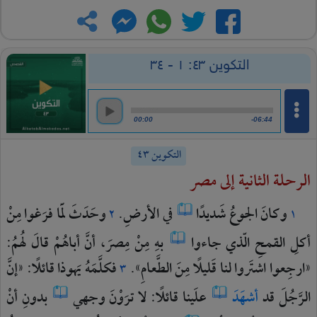
التكوين ٤٣: ١ - ٣٤
00:00
-06:44
التكوين ٤٣
الرحلة الثانية إلى مصر
وكانَ
الجوعُ
شَديدًا
في
الأرضِ.
وحَدَثَ
لَمّا
فرَغوا
مِنْ
٢
١
أكلِ
القمحِ
الّذي
جاءوا
بهِ
مِنْ
مِصرَ،
أنَّ
أباهُمْ
قالَ
لهُمُ:
«ارجِعوا
اشتَروا
لنا
قَليلًا
مِنَ
الطَّعامِ».
فكلَّمَهُ
يَهوذا
قائلًا:
«إنَّ
٣
الرَّجُلَ
قد
أشهَدَ
علَينا
قائلًا:
لا
ترَوْنَ
وجهي
بدونِ
أنْ