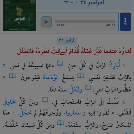
المزامير ٣٤: ١ - ٢٢
00:00
-02:59
المزامير ٣٤
لداوُدَ عندما غَيَّرَ عَقلهُ قُدّامَ أبيمالِكَ فطَرَدَهُ فانطَلَقَ.
أُبارِكُ
الرَّبَّ
في
كُلِّ
حينٍ.
دائمًا
تسبيحُهُ
في
فمي.
٢
١
بالرَّبِّ
تفتَخِرُ
نَفسي.
يَسمَعُ
الوُدَعاءُ
فيَفرَحونَ.
٣
عَظِّموا
الرَّبَّ
مَعي،
ولنُعَلِّ
اسمَهُ
مَعًا.
طَلَبتُ
إلَى
الرَّبِّ
فاستَجابَ
لي،
ومِنْ
كُلِّ
مَخاوِفي
٤
أنقَذَني.
نَظَروا
إليهِ
واستَناروا،
ووُجوهُهُمْ
لم
تخجَلْ.
هذا
٦
٥
المِسكينُ
صَرَخَ،
والرَّبُّ
استَمَعَهُ،
ومِنْ
كُلِّ
ضيقاتِهِ
خَلَّصَهُ.