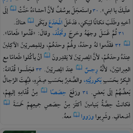
علَيكَ
يا
ابني».
واستَعجَلَ
يوسُفُ
لأنَّ
أحشاءَهُ
حَنَّتْ
إلَى
٣٠
أخيهِ
وطَلَبَ
مَكانًا
ليَبكيَ،
فدَخَلَ
المَخدَعَ
وبَكَى
هناكَ.
ثُمَّ
غَسَلَ
وجهَهُ
وخرجَ
وتَجَلَّدَ،
وقالَ:
«قَدِّموا
طَعامًا».
٣١
فقَدَّموا
لهُ
وحدَهُ،
ولهُمْ
وحدَهُمْ،
ولِلمِصريّينَ
الآكِلينَ
٣٢
عِندَهُ
وحدَهُمْ،
لأنَّ
المِصريّينَ
لا
يَقدِرونَ
أنْ
يأكُلوا
طَعامًا
مع
العِبرانيّينَ،
لأنَّهُ
رِجسٌ
عِندَ
المِصريّينَ.
فجَلَسوا
قُدّامَهُ:
٣٣
البِكرُ
بحَسَبِ
بَكوريَّتِهِ،
والصَّغيرُ
بحَسَبِ
صِغَرِهِ،
فبُهِتَ
الرِّجالُ
بَعضُهُمْ
إلَى
بَعضٍ.
ورَفَعَ
حِصَصًا
مِنْ
قُدّامِهِ
إليهِمْ،
٣٤
فكانتْ
حِصَّةُ
بَنيامينَ
أكثَرَ
مِنْ
حِصَصِ
جميعِهِمْ
خَمسَةَ
أضعافٍ.
وشَرِبوا
ورَووا
معهُ.