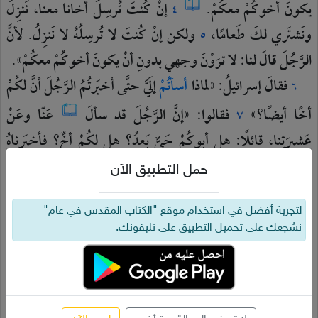
يكونَ
أخوكُمْ
معكُمْ.
إنْ
كُنتَ
تُرسِلُ
أخانا
معنا،
نَنزِلُ
٤
ونَشتَري
لكَ
طَعامًا،
ولكن
إنْ
كُنتَ
لا
تُرسِلُهُ
لا
نَنزِلُ.
لأنَّ
٥
الرَّجُلَ
قالَ
لنا:
لا
ترَوْنَ
وجهي
بدونِ
أنْ
يكونَ
أخوكُمْ
معكُمْ».
فقالَ
إسرائيلُ:
«لماذا
أسأتُمْ
إلَيَّ
حتَّى
أخبَرتُمُ
الرَّجُلَ
أنَّ
لكُمْ
٦
أخًا
أيضًا؟»
فقالوا:
«إنَّ
الرَّجُلَ
قد
سألَ
عَنّا
وعَنْ
٧
عَشيرَتِنا،
قائلًا:
هل
أبوكُمْ
حَيٌّ
بَعدُ؟
هل
لكُمْ
أخٌ؟
فأخبَرناهُ
بحَسَبِ
هذا
الكلامِ.
هل
كُنّا
نَعلَمُ
أنَّهُ
يقولُ:
انزِلوا
بأخيكُم؟».
حمل التطبيق الآن
وقالَ
يَهوذا
لإسرائيلَ
أبيهِ:
«أرسِلِ
الغُلامَ
مَعي
لنَقومَ
٨
ونَذهَبَ
ونَحيا
ولا
نَموتَ،
نَحنُ
وأنتَ
وأولادُنا
جميعًا.
أنا
لتجربة أفضل في استخدام موقع "الكتاب المقدس في عام"
٩
نشجعك على تحميل التطبيق على تليفونك.
أضمَنُهُ.
مِنْ
يَدي
تطلُبُهُ.
إنْ
لم
أجِئْ
بهِ
إلَيكَ
وأوقِفهُ
قُدّامَكَ،
أصِرْ
مُذنِبًا
إلَيكَ
كُلَّ
الأيّامِ.
لأنَّنا
لو
لم
نَتَوانَ
لكُنّا
قد
١٠
رَجَعنا
الآنَ
مَرَّتَينِ».