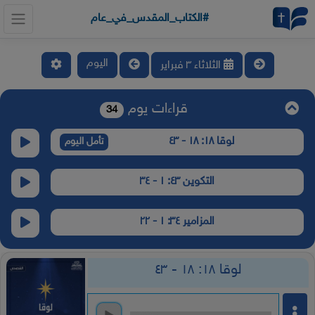
#الكتاب_المقدس_في_عام
اليوم
الثلاثاء ٣ فبراير
قراءات يوم
34
لوقا ١٨: ١٨ - ٤٣
تأمل اليوم
التكوين ٤٣: ١ - ٣٤
المزامير ٣٤: ١ - ٢٢
لوقا ١٨: ١٨ - ٤٣