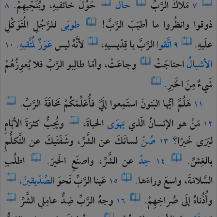
مَلاكُ
الرَّبِّ
حالٌّ
حَوْلَ
خائفيهِ،
ويُنَجّيهِمْ.
٨
٧
ذوقوا
وانظُروا
ما
أطيَبَ
الرَّبَّ!
طوبَى
للرَّجُلِ
المُتَوَكِّلِ
علَيهِ.
اتَّقوا
الرَّبَّ
يا
قِدّيسيهِ،
لأنَّهُ
ليس
عَوَزٌ
لمُتَّقيهِ.
١٠
٩
الأشبالُ
احتاجَتْ
وجاعَتْ،
وأمّا
طالِبو
الرَّبِّ
فلا
يُعوِزُهُمْ
شَيءٌ
مِنَ
الخَيرِ.
هَلُمَّ
أيُّها
البَنونَ
استَمِعوا
إلَيَّ
فأُعَلِّمَكُمْ
مَخافَةَ
الرَّبِّ.
١١
مَنْ
هو
الإنسانُ
الّذي
يَهوَى
الحياةَ،
ويُحِبُّ
كثرَةَ
الأيّامِ
١٢
ليَرَى
خَيرًا؟
صُنْ
لسانَكَ
عن
الشَّرِّ،
وشَفَتَيكَ
عن
التَّكلُّمِ
١٣
بالغِشِّ.
حِدْ
عن
الشَّرِّ،
واصنَعِ
الخَيرَ.
اطلُبِ
١٤
السَّلامَةَ،
واسعَ
وراءَها.
عَينا
الرَّبِّ
نَحوَ
الصِّدّيقينَ،
١٥
وأُذُناهُ
إلَى
صُراخِهِمْ.
وجهُ
الرَّبِّ
ضِدُّ
عامِلي
الشَّرِّ
١٦