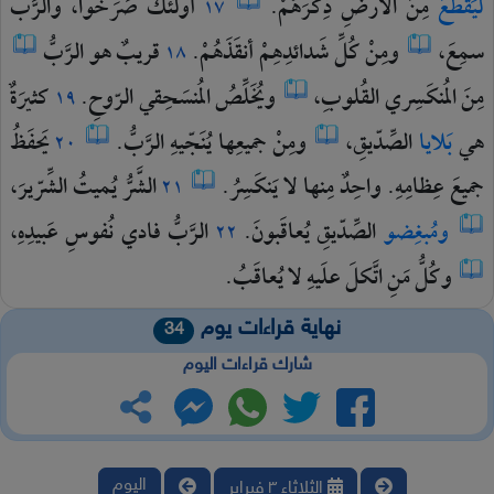
ليَقطَعَ
مِنَ
الأرضِ
ذِكرَهُمْ.
أولئكَ
صَرَخوا،
والرَّبُّ
١٧
سمِعَ،
ومِنْ
كُلِّ
شَدائدِهِمْ
أنقَذَهُمْ.
قريبٌ
هو
الرَّبُّ
١٨
مِنَ
المُنكَسِري
القُلوبِ،
ويُخَلِّصُ
المُنسَحِقي
الرّوحِ.
كثيرَةٌ
١٩
هي
بَلايا
الصِّدّيقِ،
ومِنْ
جميعِها
يُنَجّيهِ
الرَّبُّ.
يَحفَظُ
٢٠
جميعَ
عِظامِهِ.
واحِدٌ
مِنها
لا
يَنكَسِرُ.
الشَّرُّ
يُميتُ
الشِّرّيرَ،
٢١
ومُبغِضو
الصِّدّيقِ
يُعاقَبونَ.
الرَّبُّ
فادي
نُفوسِ
عَبيدِهِ،
٢٢
وكُلُّ
مَنِ
اتَّكلَ
علَيهِ
لا
يُعاقَبُ.
نهاية قراءات يوم
34
شارك قراءات اليوم
اليوم
الثلاثاء ٣ فبراير