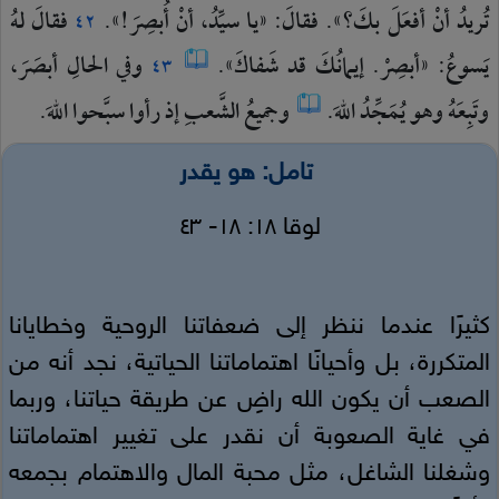
تُريدُ
أنْ
أفعَلَ
بكَ؟».
فقالَ:
«يا
سيِّدُ،
أنْ
أُبصِرَ!».
فقالَ
لهُ
٤٢
يَسوعُ:
«أبصِرْ.
إيمانُكَ
قد
شَفاكَ».
وفي
الحالِ
أبصَرَ،
٤٣
وتَبِعَهُ
وهو
يُمَجِّدُ
اللهَ.
وجميعُ
الشَّعبِ
إذ
رأوا
سبَّحوا
اللهَ.
تامل: هو يقدر
لوقا ١٨: ١٨- ٤٣
كثيرًا عندما ننظر إلى ضعفاتنا الروحية وخطايانا
المتكررة، بل وأحيانًا اهتماماتنا الحياتية، نجد أنه من
الصعب أن يكون الله راضٍ عن طريقة حياتنا، وربما
في غاية الصعوبة أن نقدر على تغيير اهتماماتنا
وشغلنا الشاغل، مثل محبة المال والاهتمام بجمعه