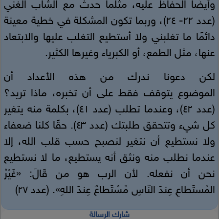
وأيضًا الحفاظ عليه، مثلما حدث مع الشاب الغني
(عدد ٢٢- ٢٤)، وربما تكون المشكلة في خطية معينة
دائمًا ما تغلبني ولا أستطيع التغلب عليها والابتعاد
عنها، مثل الطمع، أو الكبرياء وغيرها الكثير.
لكن دعونا ندرك من هذه الأعداد أن
الموضوع يتوقف فقط على أن تخبره، ماذا تريد؟
(عدد ٤٢)، وعندما تطلب (عدد ٤١)، بكلمة منه يتغير
كل شيء وتتحقق طلبتك (عدد ٤٣). حقًا كلنا ضعفاء
ولا نستطيع أن نتغير لنصبح حسب قلب الله، إلا
عندما نطلب منه ونثق أنه يستطيع، ما لا نستطيع
نحن أن نفعله. لأن الرب هو من قَالَ: «غَيْرُ
المُستَطاعِ عِندَ النّاسِ مُسْتَطاعٌ عِندَ اللهِ». (عدد ٢٧)
شارك الرسالة