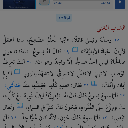
00:00
-04:00
لوقا ١٨
الشاب الغني
وسألهُ
رَئيسٌ
قائلًا:
«أيُّها
المُعَلِّمُ
الصّالِحُ،
ماذا
أعمَلُ
١٨
لأرِثَ
الحياةَ
الأبديَّةَ؟»
فقالَ
لهُ
يَسوعُ:
«لماذا
تدعوني
١٩
صالِحًا؟
ليس
أحَدٌ
صالِحًا
إلّا
واحِدٌ
وهو
اللهُ.
أنتَ
تعرِفُ
٢٠
الوَصايا:
لا
تزنِ.
لا
تقتُلْ.
لا
تسرِقْ.
لا
تشهَدْ
بالزّورِ.
أكرِمْ
أباكَ
وأُمَّكَ».
فقالَ:
«هذِهِ
كُلُّها
حَفِظتُها
منذُ
حَداثَتي».
٢١
فلَمّا
سمِعَ
يَسوعُ
ذلكَ
قالَ
لهُ:
«يُعوِزُكَ
أيضًا
شَيءٌ:
بعْ
كُلَّ
ما
٢٢
لكَ
ووزِّعْ
علَى
الفُقَراءِ،
فيكونَ
لكَ
كنزٌ
في
السماءِ،
وتَعالَ
اتبَعني».
فلَمّا
سمِعَ
ذلكَ
حَزِنَ،
لأنَّهُ
كانَ
غَنيًّا
جِدًّا.
فلَمّا
٢٤
٢٣