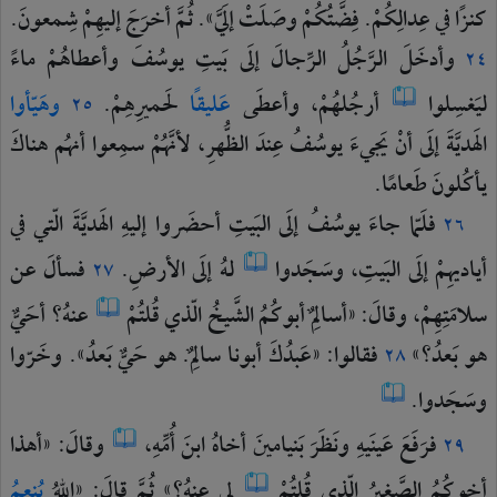
كنزًا
في
عِدالِكُمْ.
فِضَّتُكُمْ
وصَلَتْ
إلَيَّ».
ثُمَّ
أخرَجَ
إليهِمْ
شِمعونَ.
وأدخَلَ
الرَّجُلُ
الرِّجالَ
إلَى
بَيتِ
يوسُفَ
وأعطاهُمْ
ماءً
٢٤
ليَغسِلوا
أرجُلهُمْ،
وأعطَى
عَليقًا
لحَميرِهِمْ.
وهَيّأوا
٢٥
الهَديَّةَ
إلَى
أنْ
يَجيءَ
يوسُفُ
عِندَ
الظُّهرِ،
لأنَّهُمْ
سمِعوا
أنهُم
هناكَ
يأكُلونَ
طَعامًا.
فلَمّا
جاءَ
يوسُفُ
إلَى
البَيتِ
أحضَروا
إليهِ
الهَديَّةَ
الّتي
في
٢٦
أياديهِمْ
إلَى
البَيتِ،
وسَجَدوا
لهُ
إلَى
الأرضِ.
فسألَ
عن
٢٧
سلامَتِهِمْ،
وقالَ:
«أسالِمٌ
أبوكُمُ
الشَّيخُ
الّذي
قُلتُمْ
عنهُ؟
أحَيٌّ
هو
بَعدُ؟»
فقالوا:
«عَبدُكَ
أبونا
سالِمٌ.
هو
حَيٌّ
بَعدُ».
وخَرّوا
٢٨
وسَجَدوا.
فرَفَعَ
عَينَيهِ
ونَظَرَ
بَنيامينَ
أخاهُ
ابنَ
أُمِّهِ،
وقالَ:
«أهذا
٢٩
أخوكُمُ
الصَّغيرُ
الّذي
قُلتُمْ
لي
عنهُ؟»
ثُمَّ
قالَ:
«اللهُ
يُنعِمُ