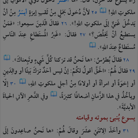
رآهُ
يَسوعُ
قد
حَزِنَ،
قالَ:
«ما
أعسَرَ
دُخولَ
ذَوي
الأموالِ
إلَى
ملكوتِ
اللهِ!
لأنَّ
دُخولَ
جَمَلٍ
مِنْ
ثَقبِ
إبرَةٍ
أيسَرُ
مِنْ
أنْ
٢٥
يَدخُلَ
غَنيٌّ
إلَى
ملكوتِ
اللهِ!».
فقالَ
الّذينَ
سمِعوا:
«فمَنْ
٢٦
يستطيعُ
أنْ
يَخلُصَ؟»
فقالَ:
«غَيرُ
المُستَطاعِ
عِندَ
النّاسِ
٢٧
مُستَطاعٌ
عِندَ
اللهِ».
فقالَ
بُطرُسُ:
«ها
نَحنُ
قد
ترَكنا
كُلَّ
شَيءٍ
وتَبِعناكَ».
٢٨
فقالَ
لهُمُ:
«الحَقَّ
أقولُ
لكُمْ:
إنْ
ليس
أحَدٌ
ترَكَ
بَيتًا
أو
والِدَينِ
٢٩
أو
إخوَةً
أو
امرأةً
أو
أولادًا
مِنْ
أجلِ
ملكوتِ
اللهِ،
إلّا
٣٠
ويأخُذُ
في
هذا
الزَّمانِ
أضعافًا
كثيرَةً،
وفي
الدَّهرِ
الآتي
الحياةَ
الأبديَّةَ».
يسوع يُنبئ بموته وقيامته
وأخَذَ
الِاثنَيْ
عشَرَ
وقالَ
لهُمْ:
«ها
نَحنُ
صاعِدونَ
إلَى
٣١