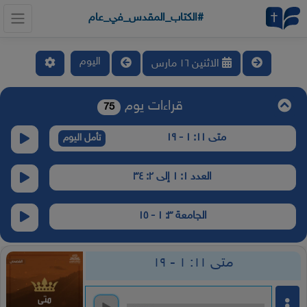
#الكتاب_المقدس_في_عام
اليوم
الاثنين ١٦ مارس
قراءات يوم
75
متى ١١: ١ - ١٩
تأمل اليوم
العدد ١: ١ إلى ٢: ٣٤
الجامعة ٣: ١ - ١٥
متى ١١: ١ - ١٩