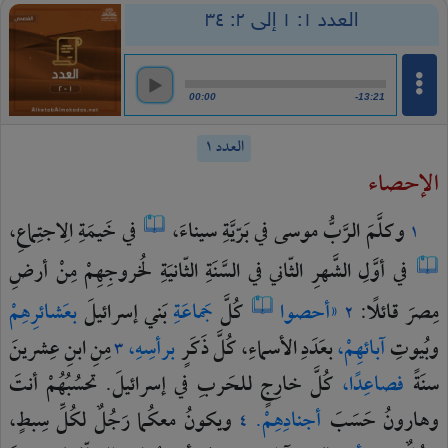
العدد ١: ١ إلى ٢: ٣٤
00:00
-13:21
العدد ١
الإحصاء
وكلَّمَ
الرَّبُّ
موسى
في
بَرّيَّةِ
سيناءَ،
في
خَيمَةِ
الِاجتِماعِ،
١
في
أوَّلِ
الشَّهرِ
الثّاني
في
السَّنَةِ
الثّانيَةِ
لخُروجِهِمْ
مِنْ
أرضِ
مِصرَ
قائلًا:
«أحصوا
كُلَّ
جَماعَةِ
بَني
إسرائيلَ
بعَشائرِهِمْ
٢
وبُيوتِ
آبائهِمْ،
بعَدَدِ
الأسماءِ،
كُلَّ
ذَكَرٍ
برأسِهِ،
مِنِ
ابنِ
عِشرينَ
٣
سنَةً
فصاعِدًا،
كُلَّ
خارِجٍ
للحَربِ
في
إسرائيلَ.
تحسُبُهُمْ
أنتَ
وهارونُ
حَسَبَ
أجنادِهِمْ.
ويكونُ
معكُما
رَجُلٌ
لكُلِّ
سِبطٍ،
٤