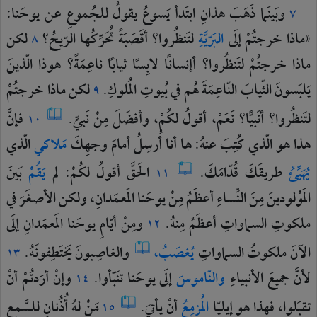
وبَينَما
ذَهَبَ
هذانِ
ابتَدأ
يَسوعُ
يقولُ
للجُموعِ
عن
يوحَنا:
٧
«ماذا
خرجتُمْ
إلَى
البَرّيَّةِ
لتَنظُروا؟
أقَصَبَةً
تُحَرِّكُها
الرّيحُ؟
لكن
٨
ماذا
خرجتُمْ
لتَنظُروا؟
أإنسانًا
لابِسًا
ثيابًا
ناعِمَةً؟
هوذا
الّذينَ
يَلبَسونَ
الثّيابَ
النّاعِمَةَ
هُم
في
بُيوتِ
المُلوكِ.
لكن
ماذا
خرجتُمْ
٩
لتَنظُروا؟
أنَبيًّا؟
نَعَمْ،
أقولُ
لكُمْ،
وأفضَلَ
مِنْ
نَبيٍّ.
فإنَّ
١٠
هذا
هو
الّذي
كُتِبَ
عنهُ:
ها
أنا
أُرسِلُ
أمامَ
وجهِكَ
مَلاكي
الّذي
يُهَيِّئُ
طريقَكَ
قُدّامَكَ.
الحَقَّ
أقولُ
لكُمْ:
لم
يَقُمْ
بَينَ
١١
المَوْلودينَ
مِنَ
النِّساءِ
أعظَمُ
مِنْ
يوحَنا
المَعمَدانِ،
ولكن
الأصغَرَ
في
ملكوتِ
السماواتِ
أعظَمُ
مِنهُ.
ومِنْ
أيّامِ
يوحَنا
المَعمَدانِ
إلَى
١٢
الآنَ
ملكوتُ
السماواتِ
يُغصَبُ،
والغاصِبونَ
يَختَطِفونَهُ.
١٣
لأنَّ
جميعَ
الأنبياءِ
والنّاموسَ
إلَى
يوحَنا
تنَبّأوا.
وإنْ
أرَدتُمْ
أنْ
١٤
تقبَلوا،
فهذا
هو
إيليّا
المُزمِعُ
أنْ
يأتيَ.
مَنْ
لهُ
أُذُنانِ
للسَّمعِ
١٥