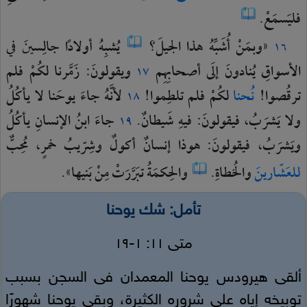
فليَسمَعْ.
«وبمَنْ
أُشَبِّهُ
هذا
الجيلَ؟
يُشبِهُ
أولادًا
جالِسينَ
في
١٦
الأسواقِ
يُنادونَ
إلَى
أصحابِهِم
ويقولونَ:
زَمَّرنا
لكُمْ
فلم
١٧
ترقُصوا!
نُحنا
لكُمْ
فلم
تلطِموا!
لأنَّهُ
جاءَ
يوحَنا
لا
يأكُلُ
١٨
ولا
يَشرَبُ،
فيقولونَ:
فيهِ
شَيطانٌ.
جاءَ
ابنُ
الإنسانِ
يأكُلُ
١٩
ويَشرَبُ،
فيقولونَ:
هوذا
إنسانٌ
أكولٌ
وشِرّيبُ
خمرٍ،
مُحِبٌّ
للعَشّارينَ
والخُطاةِ.
والحِكمَةُ
تبَرَّرَتْ
مِنْ
بَنيها».
تأمل: شك يوحنا
متى ١١: ١-١٩
ألقى هيرودس يوحنا المعمدان فى السجن بسبب
توبيخه إياه على شروره الكثيرة، وبقي يوحنا شهورًا