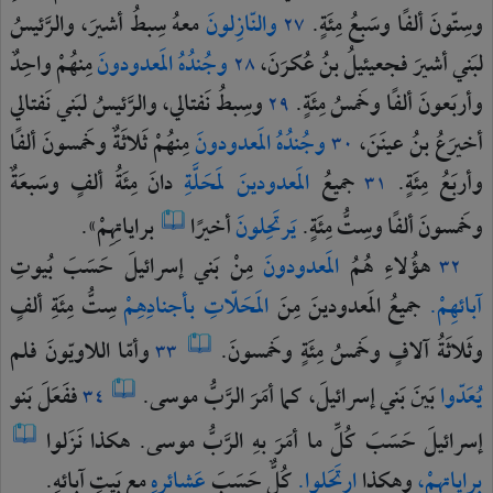
وسِتّونَ
ألفًا
وسَبعُ
مِئَةٍ.
والنّازِلونَ
معهُ
سِبطُ
أشيرَ،
والرَّئيسُ
٢٧
لبَني
أشيرَ
فجعيئيلُ
بنُ
عُكرَنَ،
وجُندُهُ
المَعدودونَ
مِنهُمْ
واحِدٌ
٢٨
وأربَعونَ
ألفًا
وخَمسُ
مِئَةٍ.
وسِبطُ
نَفتالي،
والرَّئيسُ
لبَني
نَفتالي
٢٩
أخيرَعُ
بنُ
عينَنَ،
وجُندُهُ
المَعدودونَ
مِنهُمْ
ثَلاثَةٌ
وخَمسونَ
ألفًا
٣٠
وأربَعُ
مِئَةٍ.
جميعُ
المَعدودينَ
لمَحَلَّةِ
دانَ
مِئَةُ
ألفٍ
وسَبعَةٌ
٣١
وخَمسونَ
ألفًا
وسِتُّ
مِئَةٍ.
يَرتَحِلونَ
أخيرًا
براياتِهِمْ».
هؤُلاءِ
هُمُ
المَعدودونَ
مِنْ
بَني
إسرائيلَ
حَسَبَ
بُيوتِ
٣٢
آبائهِمْ.
جميعُ
المَعدودينَ
مِنَ
المَحَلّاتِ
بأجنادِهِمْ
سِتُّ
مِئَةِ
ألفٍ
وثَلاثَةُ
آلافٍ
وخَمسُ
مِئَةٍ
وخَمسونَ.
وأمّا
اللاويّونَ
فلم
٣٣
يُعَدّوا
بَينَ
بَني
إسرائيلَ،
كما
أمَرَ
الرَّبُّ
موسى.
ففَعَلَ
بَنو
٣٤
إسرائيلَ
حَسَبَ
كُلِّ
ما
أمَرَ
بهِ
الرَّبُّ
موسى.
هكذا
نَزَلوا
براياتِهِمْ،
وهكذا
ارتَحَلوا.
كُلٌّ
حَسَبَ
عَشائرِهِ
مع
بَيتِ
آبائهِ.