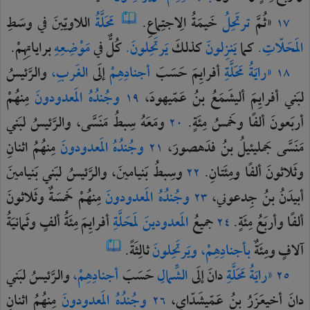
«ثُمَّ
ترتَحِلُ
خَيمَةُ
الِاجتِماعِ.
مَحَلَّةُ
اللاويّينَ
في
وسَطِ
١٧
المَحَلّاتِ.
كما
يَنزِلونَ
كذلكَ
يَرتَحِلونَ.
كُلٌّ
في
مَوْضِعِهِ
براياتِهِمْ.
«رايَةُ
مَحَلَّةِ
أفرايِمَ
حَسَبَ
أجنادِهِمْ
إلَى
الغَربِ،
والرَّئيسُ
١٨
لبَني
أفرايِمَ
أليشَمَعُ
بنُ
عَمّيهودَ،
وجُندُهُ
المَعدودونَ
مِنهُمْ
١٩
أربَعونَ
ألفًا
وخَمسُ
مِئَةٍ.
ومَعَهُ
سِبطُ
مَنَسَّى،
والرَّئيسُ
لبَني
٢٠
مَنَسَّى
جَمليئيلُ
بنُ
فدَهصورَ،
وجُندُهُ
المَعدودونَ
مِنهُمُ
اثنانِ
٢١
وثَلاثونَ
ألفًا
ومِئَتانِ.
وسِبطُ
بَنيامينَ،
والرَّئيسُ
لبَني
بَنيامينَ
٢٢
أبيدَنُ
بنُ
جِدعوني،
وجُندُهُ
المَعدودونَ
مِنهُمْ
خَمسَةٌ
وثَلاثونَ
٢٣
ألفًا
وأربَعُ
مِئَةٍ.
جميعُ
المَعدودينَ
لمَحَلَّةِ
أفرايِمَ
مِئَةُ
ألفٍ
وثَمانيَةُ
٢٤
آلافٍ
ومِئَةٌ
بأجنادِهِمْ،
ويَرتَحِلونَ
ثالِثَةً.
«رايَةُ
مَحَلَّةِ
دانَ
إلَى
الشِّمالِ
حَسَبَ
أجنادِهِمْ،
والرَّئيسُ
لبَني
٢٥
دانَ
أخيعَزَرُ
بنُ
عَمّيشَدّاي،
وجُندُهُ
المَعدودونَ
مِنهُمُ
اثنانِ
٢٦