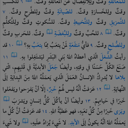
للمُعانَقَةِ
وقتٌ
ولِلِانفِصالِ
عن
المُعانَقَةِ
وقتٌ.
للكَسبِ
٦
وقتٌ
ولِلخَسارَةِ
وقتٌ.
للصّيانَةِ
وقتٌ
ولِلطَّرحِ
وقتٌ.
٧
للتَّمزيقِ
وقتٌ
ولِلتَّخييطِ
وقتٌ.
للسُّكوتِ
وقتٌ
ولِلتَّكلُّمِ
وقتٌ.
للحُبِّ
وقتٌ
ولِلبُغضَةِ
وقتٌ.
للحَربِ
وقتٌ
٨
ولِلصُّلحِ
وقتٌ.
فأيُّ
مَنفَعَةٍ
لمَنْ
يتعَبُ
مِمّا
يتعَبُ
بهِ؟
قد
١٠
٩
رأيتُ
الشُّغلَ
الّذي
أعطاهُ
اللهُ
بَني
البَشَرِ
ليَشتَغِلوا
بهِ.
١١
صَنَعَ
الكُلَّ
حَسَنًا
في
وقتِهِ،
وأيضًا
جَعَلَ
الأبديَّةَ
في
قَلبِهِمِ،
الّتي
بلاها
لا
يُدرِكُ
الإنسانُ
العَمَلَ
الّذي
يَعمَلُهُ
اللهُ
مِنَ
البِدايَةِ
إلَى
النِّهايَةِ.
عَرَفتُ
أنَّهُ
ليس
لهُمْ
خَيرٌ،
إلّا
أنْ
يَفرَحوا
ويَفعَلوا
١٢
خَيرًا
في
حَياتِهِمْ.
وأيضًا
أنْ
يأكُلَ
كُلُّ
إنسانٍ
ويَشرَبَ
١٣
ويَرَى
خَيرًا
مِنْ
كُلِّ
تعَبِهِ،
فهو
عَطيَّةُ
اللهِ.
قد
عَرَفتُ
أنَّ
كُلَّ
ما
١٤
يَعمَلُهُ
اللهُ
أنَّهُ
يكونُ
إلَى
الأبدِ.
لا
شَيءَ
يُزادُ
علَيهِ،
ولا
شَيءَ