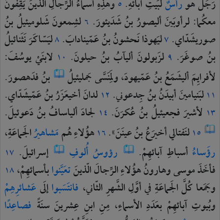
رَجُلٌ
هو
رأسٌ
لبَيتِ
آبائهِ.
وهذِهِ
أسماءُ
الرِّجالِ
الّذينَ
يَقِفونَ
٥
معكُما:
لرأوبَينَ
أليصورُ
بنُ
شَدَيئورَ.
لشِمعونَ
شَلوميئيلُ
بنُ
٦
صوريشَدّاي.
ليَهوذا
نَحشونُ
بنُ
عَمّينادابَ.
ليَسّاكَرَ
نَثَنائيلُ
٨
٧
بنُ
صوغَرَ.
لزَبولونَ
أليآبُ
بنُ
حيلونَ.
لابنَيْ
يوسُفَ:
١٠
٩
لأفرايِمَ
أليشَمَعُ
بنُ
عَمّيهودَ،
ولِمَنَسَّى
جَمليئيلُ
بنُ
فدَهصورَ.
لبَنيامينَ
أبيدَنُ
بنُ
جِدعوني.
لدانَ
أخيعَزَرُ
بنُ
عَمّيشَدّاي.
١٢
١١
لأشيرَ
فجعيئيلُ
بنُ
عُكرَنَ.
لجادَ
ألياسافُ
بنُ
دَعوئيلَ.
١٤
١٣
لنَفتالي
أخيرَعُ
بنُ
عينَنَ».
هؤُلاءِ
هُم
مَشاهيرُ
الجَماعَةِ،
١٦
١٥
رؤَساءُ
أسباطِ
آبائهِمْ.
رؤوسُ
أُلوفِ
إسرائيلَ.
١٧
فأخَذَ
موسى
وهارونُ
هؤُلاءِ
الرِّجالَ
الّذينَ
تعَيَّنوا
بأسمائهِمْ،
١٨
وجَمَعا
كُلَّ
الجَماعَةِ
في
أوَّلِ
الشَّهرِ
الثّاني،
فانتَسَبوا
إلَى
عَشائرِهِمْ
وبُيوتِ
آبائهِمْ
بعَدَدِ
الأسماءِ،
مِنِ
ابنِ
عِشرينَ
سنَةً
فصاعِدًا