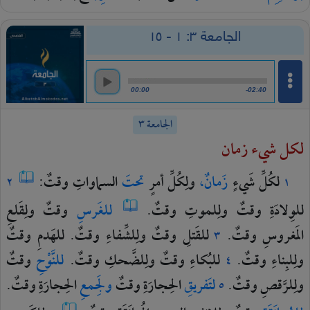
الجامعة ٣: ١ - ١٥
00:00
-02:40
الجامعة ٣
لكل شيء زمان
لكُلِّ
شَيءٍ
زَمانٌ،
ولِكُلِّ
أمرٍ
تحتَ
السماواتِ
وقتٌ:
٢
١
للوِلادَةِ
وقتٌ
ولِلموتِ
وقتٌ.
للغَرسِ
وقتٌ
ولِقَلعِ
المَغروسِ
وقتٌ.
للقَتلِ
وقتٌ
ولِلشِّفاءِ
وقتٌ.
للهَدمِ
وقتٌ
٣
ولِلبِناءِ
وقتٌ.
للبُكاءِ
وقتٌ
ولِلضَّحكِ
وقتٌ.
للنَّوْحِ
وقتٌ
٤
ولِلرَّقصِ
وقتٌ.
لتَفريقِ
الحِجارَةِ
وقتٌ
ولِجَمعِ
الحِجارَةِ
وقتٌ.
٥