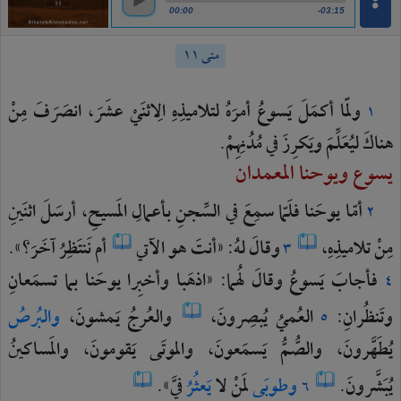
00:00
-03:15
متى ١١
ولَمّا
أكمَلَ
يَسوعُ
أمرَهُ
لتلاميذِهِ
الِاثنَيْ
عشَرَ،
انصَرَفَ
مِنْ
١
هناكَ
ليُعَلِّمَ
ويَكرِزَ
في
مُدُنِهِمْ.
يسوع ويوحنا المعمدان
أمّا
يوحَنا
فلَمّا
سمِعَ
في
السِّجنِ
بأعمالِ
المَسيحِ،
أرسَلَ
اثنَينِ
٢
مِنْ
تلاميذِهِ،
وقالَ
لهُ:
«أنتَ
هو
الآتي
أم
نَنتَظِرُ
آخَرَ؟».
٣
فأجابَ
يَسوعُ
وقالَ
لهُما:
«اذهَبا
وأخبِرا
يوحَنا
بما
تسمَعانِ
٤
وتَنظُرانِ:
العُميُ
يُبصِرونَ،
والعُرجُ
يَمشونَ،
والبُرصُ
٥
يُطَهَّرونَ،
والصُّمُّ
يَسمَعونَ،
والموتَى
يَقومونَ،
والمَساكينُ
يُبَشَّرونَ.
وطوبَى
لمَنْ
لا
يَعثُرُ
فيَّ».
٦