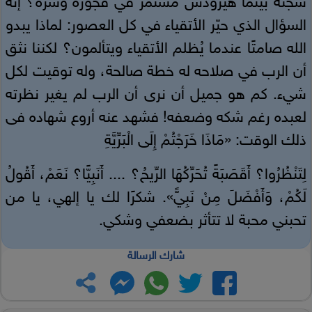
سجنه بينما هيرودس مستمر في فجوره وشره؟ إنه
السؤال الذي حيّر الأتقياء في كل العصور: لماذا يبدو
الله صامتًا عندما يُظلم الأتقياء ويتألمون؟ لكننا نثق
أن الرب في صلاحه له خطة صالحة، وله توقيت لكل
شيء. كم هو جميل أن نرى أن الرب لم يغير نظرته
لعبده رغم شكه وضعفه! فشهد عنه أروع شهاده فى
ذلك الوقت: «مَاذَا خَرَجْتُمْ إِلَى الْبَرِّيَّةِ
لِتَنْظُرُوا؟ أَقَصَبَةً تُحَرِّكُهَا الرِّيحُ؟ .... أَنَبِيًّا؟ نَعَمْ، أَقُولُ
لَكُمْ، وَأَفْضَلَ مِنْ نَبِيٍّ». شكرًا لك يا إلهي، يا من
تحبني محبة لا تتأثر بضعفي وشكي.
شارك الرسالة