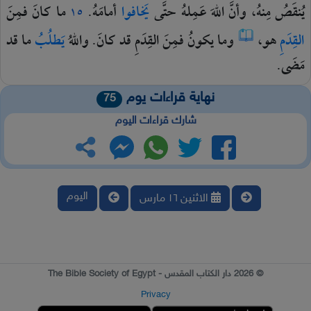
يُنقَصُ
مِنهُ،
وأنَّ
اللهَ
عَمِلهُ
حتَّى
يَخافوا
أمامَهُ.
ما
كانَ
فمِنَ
١٥
القِدَمِ
هو،
وما
يكونُ
فمِنَ
القِدَمِ
قد
كانَ.
واللهُ
يَطلُبُ
ما
قد
مَضَى.
نهاية قراءات يوم
75
شارك قراءات اليوم
اليوم
الاثنين ١٦ مارس
© 2026 دار الكتاب المقدس - The Bible Society of Egypt
Privacy