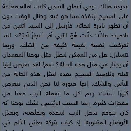
عديدة هناك. وفي أعماق السجن كانت آماله معلقة
على المسيح لينقذه مما هو فيه. وطال الوقت دون
أن تظهر بادرة لنجاته. فأرسل إلى السيد اثنين من
تلاميذه قائلًا: «أَنْتَ هُوَ الآتِي أَمْ نَنْتَظِرُ آخَرَ؟». لقد
تعرضت نفسه لغيمة كثيفه من الشك. وربما
نتساءل: هل من الممكن لبطل مثل يوحنا المعمدان
أن يجتاز في مثل هذه الحالة؟ نعم! لقد تعرض إيليا
قبله وتلاميذ المسيح بعده لمثل هذه الحالة من
اليأس والشك. إنها صورة لنا نحن الذين نتعرض
كثيرًا للشك رغم كل ما يعمله الرب معنا من
معجزات كثيرة. ربما السبب الرئيسي لشك يوحنا أنه
كان يتوقع تدخل الرب لينقذه ويخلّصه، ويعدّل
الأوضاع المقلوبة. إذ كيف يتركه يعاني الألم في