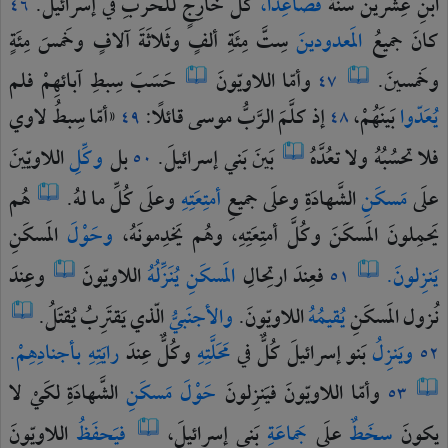
ابنِ
عِشرينَ
سنَةً
فصاعِدًا،
كُلُّ
خارِجٍ
للحَربِ
في
إسرائيلَ.
٤٦
كانَ
جميعُ
المَعدودينَ
سِتَّ
مِئَةِ
ألفٍ
وثَلاثَةَ
آلافٍ
وخَمسَ
مِئَةٍ
وخَمسينَ.
وأمّا
اللاويّونَ
حَسَبَ
سِبطِ
آبائهِمْ
فلم
٤٧
يُعَدّوا
بَينَهُمْ،
إذ
كلَّمَ
الرَّبُّ
موسى
قائلًا:
«أمّا
سِبطُ
لاوي
٤٩
٤٨
فلا
تحسُبُهُ
ولا
تعُدَّهُ
بَينَ
بَني
إسرائيلَ.
بل
وكِّلِ
اللاويّينَ
٥٠
علَى
مَسكَنِ
الشَّهادَةِ
وعلَى
جميعِ
أمتِعَتِهِ
وعلَى
كُلِّ
ما
لهُ.
هُم
يَحمِلونَ
المَسكَنَ
وكُلَّ
أمتِعَتِهِ،
وهُم
يَخدِمونَهُ،
وحَوْلَ
المَسكَنِ
يَنزِلونَ.
فعِندَ
ارتِحالِ
المَسكَنِ
يُنَزِّلُهُ
اللاويّونَ
وعِندَ
٥١
نُزول
المَسكَنِ
يُقيمُهُ
اللاويّونَ.
والأجنَبيُّ
الّذي
يَقتَرِبُ
يُقتَلُ.
ويَنزِلُ
بَنو
إسرائيلَ
كُلٌّ
في
مَحَلَّتِهِ
وكُلٌّ
عِندَ
رايَتِهِ
بأجنادِهِمْ.
٥٢
وأمّا
اللاويّونَ
فيَنزِلونَ
حَوْلَ
مَسكَنِ
الشَّهادَةِ
لكَيْ
لا
٥٣
يكونَ
سخَطٌ
علَى
جَماعَةِ
بَني
إسرائيلَ،
فيَحفَظُ
اللاويّونَ