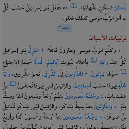
شَعائرَ
مَسكَنِ
الشَّهادَةِ».
ففَعَلَ
بَنو
إسرائيلَ
حَسَبَ
كُلِّ
٥٤
ما
أمَرَ
الرَّبُّ
موسى
كذلكَ
فعَلوا.
العدد ٢
ترتيبات الأسباط
وكلَّمَ
الرَّبُّ
موسى
وهارونَ
قائلًا:
«يَنزِلُ
بَنو
إسرائيلَ
٢
١
كُلٌّ
عِندَ
رايَتِهِ
بأعلامٍ
لبُيوتِ
آبائهِمْ.
قُبالَةَ
خَيمَةِ
الِاجتِماعِ
حَوْلها
يَنزِلونَ.
فالنّازِلونَ
إلَى
الشَّرقِ،
نَحوَ
الشُّروقِ،
رايَةُ
٣
مَحَلَّةِ
يَهوذا
حَسَبَ
أجنادِهِمْ،
والرَّئيسُ
لبَني
يَهوذا
نَحشونُ
بنُ
عَمّينادابَ،
وجُندُهُ
المَعدودونَ
مِنهُمْ
أربَعَةٌ
وسَبعونَ
ألفًا
وسِتُّ
٤
مِئَةٍ.
والنّازِلونَ
معهُ
سِبطُ
يَسّاكَرَ،
والرَّئيسُ
لبَني
يَسّاكَرَ
نَثَنائيلُ
٥
بنُ
صوغَرَ،
وجُندُهُ
المَعدودونَ
مِنهُ
أربَعَةٌ
وخَمسونَ
ألفًا
وأربَعُ
٦
مِئَةٍ.
وسِبطُ
زَبولونَ،
والرَّئيسُ
لبَني
زَبولونَ
أليآبُ
بنُ
حيلونَ،
٧