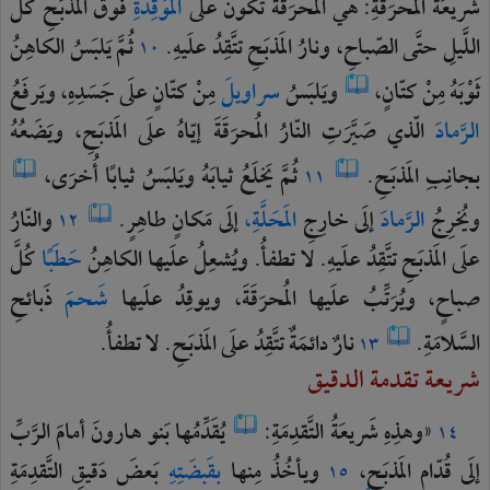
شَريعَةُ
المُحرَقَةِ:
هي
المُحرَقَةُ
تكونُ
علَى
المَوْقِدَةِ
فوقَ
المَذبَحِ
كُلَّ
اللَّيلِ
حتَّى
الصّباحِ،
ونارُ
المَذبَحِ
تتَّقِدُ
علَيهِ.
ثُمَّ
يَلبَسُ
الكاهِنُ
١٠
ثَوْبَهُ
مِنْ
كتّانٍ،
ويَلبَسُ
سراويلَ
مِنْ
كتّانٍ
علَى
جَسَدِهِ،
ويَرفَعُ
الرَّمادَ
الّذي
صَيَّرَتِ
النّارُ
المُحرَقَةَ
إيّاهُ
علَى
المَذبَحِ،
ويَضَعُهُ
بجانِبِ
المَذبَحِ.
ثُمَّ
يَخلَعُ
ثيابَهُ
ويَلبَسُ
ثيابًا
أُخرَى،
١١
ويُخرِجُ
الرَّمادَ
إلَى
خارِجِ
المَحَلَّةِ،
إلَى
مَكانٍ
طاهِرٍ.
والنّارُ
١٢
علَى
المَذبَحِ
تتَّقِدُ
علَيهِ.
لا
تطفأُ.
ويُشعِلُ
علَيها
الكاهِنُ
حَطَبًا
كُلَّ
صباحٍ،
ويُرَتِّبُ
علَيها
المُحرَقَةَ،
ويوقِدُ
علَيها
شَحمَ
ذَبائحِ
السَّلامَةِ.
نارٌ
دائمَةٌ
تتَّقِدُ
علَى
المَذبَحِ.
لا
تطفأُ.
١٣
شريعة تقدمة الدقيق
«وهذِهِ
شَريعَةُ
التَّقدِمَةِ:
يُقَدِّمُها
بَنو
هارونَ
أمامَ
الرَّبِّ
١٤
إلَى
قُدّامِ
المَذبَحِ،
ويأخُذُ
مِنها
بقَبضَتِهِ
بَعضَ
دَقيقِ
التَّقدِمَةِ
١٥