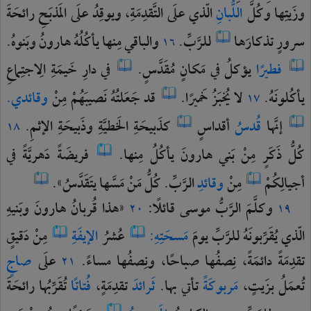
وزَيتِها
وكُلَّ
اللُّبانِ
الّذي
علَى
التَّقدِمَةِ،
ويوقِدُ
علَى
المَذبَحِ
رائحَةَ
سرورٍ
تذكارَها
للرَّبِّ.
والباقي
مِنها
يأكُلُهُ
هارونُ
وبَنوهُ.
١٦
فطيرًا
يؤكلُ
في
مَكانٍ
مُقَدَّسٍ.
في
دارِ
خَيمَةِ
الِاجتِماعِ
يأكُلونَهُ.
لا
يُخبَزُ
خَميرًا.
قد
جَعَلتُهُ
نَصيبَهُمْ
مِنْ
وقائدي.
١٧
إنَّها
قُدسُ
أقداسٍ
كذَبيحَةِ
الخَطيَّةِ
وذَبيحَةِ
الإثمِ.
١٨
كُلُّ
ذَكَرٍ
مِنْ
بَني
هارونَ
يأكُلُ
مِنها.
فريضَةً
دَهريَّةً
في
أجيالِكُمْ
مِنْ
وقائدِ
الرَّبِّ.
كُلُّ
مَنْ
مَسَّها
يتَقَدَّسُ».
وكلَّمَ
الرَّبُّ
موسى
قائلًا:
«هذا
قُربانُ
هارونَ
وبَنيهِ
٢٠
١٩
الّذي
يُقَرِّبونَهُ
للرَّبِّ
يومَ
مَسحَتِهِ:
عُشرُ
الإيفَةِ
مِنْ
دَقيقٍ
تقدِمَةً
دائمَةً،
نِصفُها
صباحًا،
ونِصفُها
مساءً.
علَى
صاجٍ
٢١
تُعمَلُ
بزَيتٍ،
مَربوكَةً
تأتي
بها.
ثَرائدَ
تقدِمَةٍ،
فُتاتًا
تُقَرِّبُها
رائحَةَ