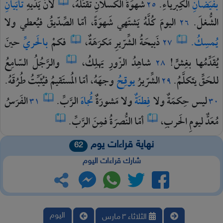
بفَيَضانِ
الكِبرياءِ.
شَهوَةُ
الكَسلانِ
تقتُلُهُ،
لأنَّ
يَدَيهِ
تأبَيانِ
٢٥
الشُّغلَ.
اليومَ
كُلَّهُ
يَشتَهي
شَهوَةً،
أمّا
الصِّدّيقُ
فيُعطي
ولا
٢٦
يُمسِكُ.
ذَبيحَةُ
الشِّرّيرِ
مَكرَهَةٌ،
فكمْ
بالحَريِّ
حينَ
٢٧
يُقَدِّمُها
بغِشٍّ!
شاهِدُ
الزّورِ
يَهلِكُ،
والرَّجُلُ
السّامِعُ
٢٨
للحَقِّ
يتَكلَّمُ.
الشِّرّيرُ
يوقِحُ
وجهَهُ،
أمّا
المُستَقيمُ
فيُثَبِّتُ
طُرُقَهُ.
٢٩
ليس
حِكمَةٌ
ولا
فِطنَةٌ
ولا
مَشورَةٌ
تُجاهَ
الرَّبِّ.
الفَرَسُ
٣١
٣٠
مُعَدٌّ
ليومِ
الحَربِ،
أمّا
النُّصرَةُ
فمِنَ
الرَّبِّ.
نهاية قراءات يوم
62
شارك قراءات اليوم
اليوم
الثلاثاء ٣ مارس