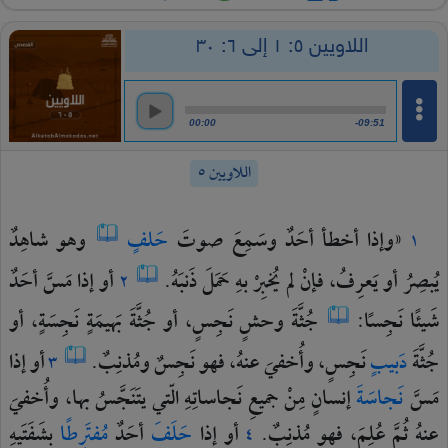
اللاويين ٥: ١ إلى ٦: ٣٠
00:00
-09:51
اللاويين ٥
«وإذا
أخطأ
أحَدٌ
وسَمِعَ
صوتَ
حَلفٍ
وهو
شاهِدٌ
١
يُبصِرُ
أو
يَعرِفُ،
فإنْ
لم
يُخبِرْ
بهِ
حَمَلَ
ذَنبَهُ.
أو
إذا
مَسَّ
أحَدٌ
٢
شَيئًا
نَجِسًا:
جُثَّةَ
وحشٍ
نَجِسٍ،
أو
جُثَّةَ
بَهيمَةٍ
نَجِسَةٍ،
أو
جُثَّةَ
دَبيبٍ
نَجِسٍ،
وأُخفيَ
عنهُ،
فهو
نَجِسٌ
ومُذنِبٌ.
أو
إذا
٣
مَسَّ
نَجاسَةَ
إنسانٍ
مِنْ
جميعِ
نَجاساتِهِ
الّتي
يتَنَجَّسُ
بها،
وأُخفيَ
عنهُ
ثُمَّ
عُلِمَ،
فهو
مُذنِبٌ.
أو
إذا
حَلَفَ
أحَدٌ
مُفتَرِطًا
بشَفَتَيهِ
٤