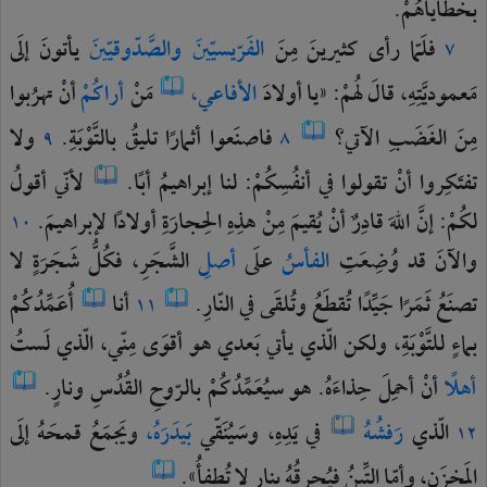
بخطاياهُمْ.
فلَمّا
رأى
كثيرينَ
مِنَ
الفَرّيسيّينَ
والصَّدّوقيّينَ
يأتونَ
إلَى
٧
مَعموديَّتِهِ،
قالَ
لهُمْ:
«يا
أولادَ
الأفاعي،
مَنْ
أراكُمْ
أنْ
تهرُبوا
مِنَ
الغَضَبِ
الآتي؟
فاصنَعوا
أثمارًا
تليقُ
بالتَّوْبَةِ.
ولا
٩
٨
تفتَكِروا
أنْ
تقولوا
في
أنفُسِكُمْ:
لنا
إبراهيمُ
أبًا.
لأنّي
أقولُ
لكُمْ:
إنَّ
اللهَ
قادِرٌ
أنْ
يُقيمَ
مِنْ
هذِهِ
الحِجارَةِ
أولادًا
لإبراهيمَ.
١٠
والآنَ
قد
وُضِعَتِ
الفأسُ
علَى
أصلِ
الشَّجَرِ،
فكُلُّ
شَجَرَةٍ
لا
تصنَعُ
ثَمَرًا
جَيِّدًا
تُقطَعُ
وتُلقَى
في
النّارِ.
أنا
أُعَمِّدُكُمْ
١١
بماءٍ
للتَّوْبَةِ،
ولكن
الّذي
يأتي
بَعدي
هو
أقوَى
مِنّي،
الّذي
لَستُ
أهلًا
أنْ
أحمِلَ
حِذاءَهُ.
هو
سيُعَمِّدُكُمْ
بالرّوحِ
القُدُسِ
ونارٍ.
الّذي
رَفشُهُ
في
يَدِهِ،
وسَيُنَقّي
بَيدَرَهُ،
ويَجمَعُ
قمحَهُ
إلَى
١٢
المَخزَنِ،
وأمّا
التِّبنُ
فيُحرِقُهُ
بنارٍ
لا
تُطفأُ».