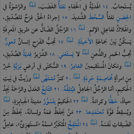
يُستَجابُ.
الهَديَّةُ
في
الخَفاءِ
تفثأُ
الغَضَبَ،
والرَّشوَةُ
في
١٤
الحِضنِ
تفثأُ
السَّخَطَ
الشَّديدَ.
إجراءُ
الحَقِّ
فرَحٌ
للصِّدّيقِ،
١٥
والهَلاكُ
لفاعِلي
الإثمِ.
الرَّجُلُ
الضّالُّ
عن
طريقِ
المَعرِفَةِ
١٦
يَسكُنُ
بَينَ
جَماعَةِ
الأخيلَةِ.
مُحِبُّ
الفَرَحِ
إنسانٌ
مُعوِزٌ.
١٧
مُحِبُّ
الخمرِ
والدُّهنِ
لا
يَستَغني.
الشِّرّيرُ
فِديَةُ
الصِّدّيقِ،
١٨
ومَكانَ
المُستَقيمينَ
الغادِرُ.
السُّكنَى
في
أرضٍ
بَرّيَّةٍ
خَيرٌ
١٩
مِنِ
امرأةٍ
مُخاصِمَةٍ
حَرِدَةٍ.
كنزٌ
مُشتَهًى
وزَيتٌ
في
بَيتِ
٢٠
الحَكيمِ،
أمّا
الرَّجُلُ
الجاهِلُ
فيُتلِفُهُ.
التّابِعُ
العَدلَ
والرَّحمَةَ
يَجِدُ
٢١
حياةً،
حَظًّا
وكرامَةً.
الحَكيمُ
يتَسَوَّرُ
مدينةَ
الجَبابِرَةِ،
٢٢
ويُسقِطُ
قوَّةَ
مُعتَمَدِها.
مَنْ
يَحفَظُ
فمَهُ
ولِسانَهُ،
يَحفَظُ
مِنَ
٢٣
الضّيقاتِ
نَفسَهُ.
المُنتَفِخُ
المُتَكَبِّرُ
اسمُهُ
«مُستَهزِئٌ»،
عامِلٌ
٢٤