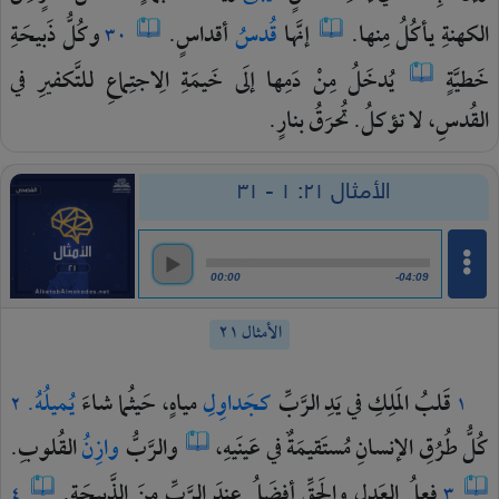
الكهنةِ
يأكُلُ
مِنها.
إنَّها
قُدسُ
أقداسٍ.
وكُلُّ
ذَبيحَةِ
٣٠
خَطيَّةٍ
يُدخَلُ
مِنْ
دَمِها
إلَى
خَيمَةِ
الِاجتِماعِ
للتَّكفيرِ
في
القُدسِ،
لا
تؤكلُ.
تُحرَقُ
بنارٍ.
الأمثال ٢١: ١ - ٣١
00:00
-04:09
الأمثال ٢١
قَلبُ
المَلِكِ
في
يَدِ
الرَّبِّ
كجَداوِلِ
مياهٍ،
حَيثُما
شاءَ
يُميلُهُ.
٢
١
كُلُّ
طُرُقِ
الإنسانِ
مُستَقيمَةٌ
في
عَينَيهِ،
والرَّبُّ
وازِنُ
القُلوبِ.
فِعلُ
العَدلِ
والحَقِّ
أفضَلُ
عِندَ
الرَّبِّ
مِنَ
الذَّبيحَةِ.
٤
٣