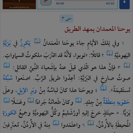
00:00
-03:22
متى ٣
يوحنا المعمدان يمهد الطريق
وفي
تِلكَ
الأيّامِ
جاءَ
يوحَنا
المَعمَدانُ
يَكرِزُ
في
بَرّيَّةِ
١
اليَهوديَّةِ
قائلًا:
«توبوا،
لأنَّهُ
قد
اقتَرَبَ
ملكوتُ
السماواتِ.
٢
فإنَّ
هذا
هو
الّذي
قيلَ
عنهُ
بإشَعياءَ
النَّبيِّ
القائلِ:
٣
صوتُ
صارِخٍ
في
البَرّيَّةِ:
أعِدّوا
طريقَ
الرَّبِّ.
اصنَعوا
سُبُلهُ
مُستَقيمَةً».
ويوحَنا
هذا
كانَ
لباسُهُ
مِنْ
وبَرِ
الإبِلِ،
وعلَى
٤
حَقوَيهِ
مِنطَقَةٌ
مِنْ
جِلدٍ.
وكانَ
طَعامُهُ
جَرادًا
وعَسَلًا
بَرّيًّا.
حينَئذٍ
خرجَ
إليهِ
أورُشَليمُ
وكُلُّ
اليَهوديَّةِ
وجميعُ
الكورَةِ
٥
المُحيطَةِ
بالأُردُنِّ،
واعتَمَدوا
مِنهُ
في
الأُردُنِّ،
مُعتَرِفينَ
٦