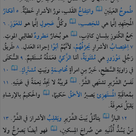
طُموحُ
العَينَينِ
وانتِفاخُ
القَلبِ،
نورُ
الأشرارِ
خَطيَّةٌ.
أفكارُ
٥
المُجتَهِدِ
إنَّما
هي
للخِصبِ،
وكُلُّ
عَجولٍ
إنَّما
هو
للعَوَزِ.
٦
جَمعُ
الكُنوزِ
بلِسانٍ
كاذِبٍ،
هو
بُخارٌ
مَطرودٌ
لطالِبي
الموتِ.
اِغتِصابُ
الأشرارِ
يَجرُفُهُمْ،
لأنَّهُمْ
أبَوْا
إجراءَ
العَدلِ.
طَريقُ
٨
٧
رَجُلٍ
مَوْزورٍ
هي
مُلتَويَةٌ،
أمّا
الزَّكيُّ
فعَمَلُهُ
مُستَقيمٌ.
السُّكنَى
٩
في
زاويَةِ
السَّطحِ،
خَيرٌ
مِنِ
امرأةٍ
مُخاصِمَةٍ
وبَيتٍ
مُشتَرِكٍ.
١٠
نَفسُ
الشِّرّيرِ
تشتَهي
الشَّرَّ.
قريبُهُ
لا
يَجِدُ
نِعمَةً
في
عَينَيهِ.
١١
بمُعاقَبَةِ
المُستَهزِئ
يَصيرُ
الأحمَقُ
حَكيمًا،
والحَكيمُ
بالإرشادِ
يَقبَلُ
مَعرِفَةً.
البارُّ
يتأمَّلُ
بَيتَ
الشِّرّيرِ
ويَقلِبُ
الأشرارَ
في
الشَّرِّ.
١٣
١٢
مَنْ
يَسُدُّ
أُذُنَيهِ
عن
صُراخِ
المِسكينِ،
فهو
أيضًا
يَصرُخُ
ولا