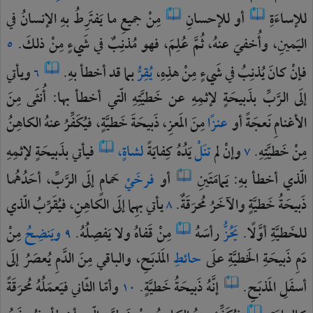
للإساءَةِ
أو
للإحسانِ
مِنْ
جميعِ
ما
يَفتَرِطُ
بهِ
الإنسانُ
في
اليَمينِ،
وأُخفيَ
عنهُ،
ثُمَّ
عُلِمَ،
فهو
مُذنِبٌ
في
شَيءٍ
مِنْ
ذلكَ.
٥
فإنْ
كانَ
يُذنِبُ
في
شَيءٍ
مِنْ
هذِهِ،
يُقِرُّ
بما
قد
أخطأ
بهِ.
ويأتي
٦
إلَى
الرَّبِّ
بذَبيحَةٍ
لإثمِهِ
عن
خَطيَّتِهِ
الّتي
أخطأ
بها:
أُنثَى
مِنَ
الأغنامِ
نَعجَةً
أو
عنزًا
مِنَ
المَعزِ،
ذَبيحَةَ
خَطيَّةٍ،
فيُكَفِّرُ
عنهُ
الكاهِنُ
مِنْ
خَطيَّتِهِ.
وإنْ
لم
تنَلْ
يَدُهُ
كِفايَةً
لشاةٍ،
فيأتي
بذَبيحَةٍ
لإثمِهِ
٧
الّذي
أخطأ
بهِ:
يَمامَتَينِ
أو
فرخَيْ
حَمامٍ
إلَى
الرَّبِّ،
أحَدُهُما
ذَبيحَةُ
خَطيَّةٍ
والآخَرُ
مُحرَقَةٌ.
يأتي
بهِما
إلَى
الكاهِنِ،
فيُقَرِّبُ
الّذي
٨
للخَطيَّةِ
أوَّلًا.
يَحُزُّ
رأسَهُ
مِنْ
قَفاهُ
ولا
يَفصِلُهُ.
ويَنضِحُ
مِنْ
٩
دَمِ
ذَبيحَةِ
الخَطيَّةِ
علَى
حائطِ
المَذبَحِ،
والباقي
مِنَ
الدَّمِ
يُعصَرُ
إلَى
أسفَلِ
المَذبَحِ.
إنَّهُ
ذَبيحَةُ
خَطيَّةٍ.
وأمّا
الثّاني
فيَعمَلُهُ
مُحرَقَةً
١٠