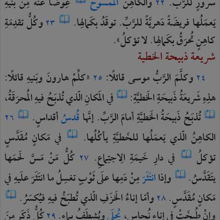
سرورٍ
للرَّبِّ.
والكاهِنُ
المَمسوحُ
عِوَضًا
عنهُ
مِنْ
بَنيهِ
٢٢
يَعمَلُها
فريضَةً
دَهريَّةً
للرَّبِّ.
توقَدُ
بكَمالِها.
وكُلُّ
تقدِمَةِ
٢٣
كاهِنٍ
تُحرَقُ
بكَمالِها.
لا
تؤكلُ».
شريعة ذبيحة الخطية
وكلَّمَ
الرَّبُّ
موسى
قائلًا:
«كلِّمْ
هارونَ
وبَنيهِ
قائلًا:
٢٥
٢٤
هذِهِ
شَريعَةُ
ذَبيحَةِ
الخَطيَّةِ:
في
المَكانِ
الّذي
تُذبَحُ
فيهِ
المُحرَقَةُ،
تُذبَحُ
ذَبيحَةُ
الخَطيَّةِ
أمامَ
الرَّبِّ.
إنَّها
قُدسُ
أقداسٍ.
٢٦
الكاهِنُ
الّذي
يَعمَلُها
للخَطيَّةِ
يأكُلُها.
في
مَكانٍ
مُقَدَّسٍ
تؤكلُ
في
دارِ
خَيمَةِ
الِاجتِماعِ.
كُلُّ
مَنْ
مَسَّ
لَحمَها
٢٧
يتَقَدَّسُ.
وإذا
انتَثَرَ
مِنْ
دَمِها
علَى
ثَوْبٍ
تغسِلُ
ما
انتَثَرَ
علَيهِ
في
مَكانٍ
مُقَدَّسٍ.
وأمّا
إناءُ
الخَزَفِ
الّذي
تُطبَخُ
فيهِ
فيُكسَرُ.
٢٨
وإنْ
طُبِخَتْ
في
إناءِ
نُحاسٍ،
يُجلَى
ويُشطَفُ
بماءٍ.
كُلُّ
ذَكَرٍ
مِنَ
٢٩