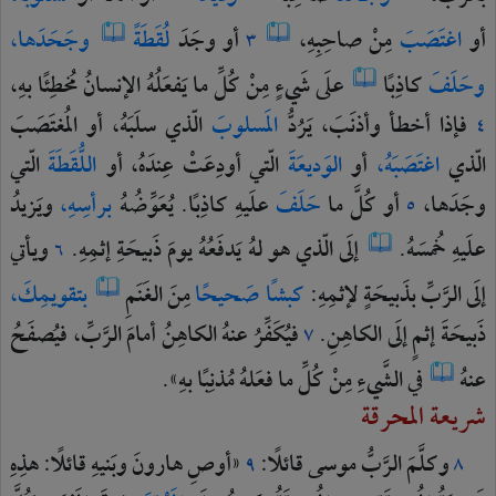
أو
اغتَصَبَ
مِنْ
صاحِبِهِ،
أو
وجَدَ
لُقَطَةً
وجَحَدَها،
٣
وحَلَفَ
كاذِبًا
علَى
شَيءٍ
مِنْ
كُلِّ
ما
يَفعَلُهُ
الإنسانُ
مُخطِئًا
بهِ،
فإذا
أخطأ
وأذنَبَ،
يَرُدُّ
المَسلوبَ
الّذي
سلَبَهُ،
أو
المُغتَصَبَ
٤
الّذي
اغتَصَبَهُ،
أو
الوَديعَةَ
الّتي
أودِعَتْ
عِندَهُ،
أو
اللُّقَطَةَ
الّتي
وجَدَها،
أو
كُلَّ
ما
حَلَفَ
علَيهِ
كاذِبًا.
يُعَوِّضُهُ
برأسِهِ،
ويَزيدُ
٥
علَيهِ
خُمسَهُ.
إلَى
الّذي
هو
لهُ
يَدفَعُهُ
يومَ
ذَبيحَةِ
إثمِهِ.
ويأتي
٦
إلَى
الرَّبِّ
بذَبيحَةٍ
لإثمِهِ:
كبشًا
صَحيحًا
مِنَ
الغَنَمِ
بتقويمِكَ،
ذَبيحَةَ
إثمٍ
إلَى
الكاهِنِ.
فيُكَفِّرُ
عنهُ
الكاهِنُ
أمامَ
الرَّبِّ،
فيُصفَحُ
٧
عنهُ
في
الشَّيءِ
مِنْ
كُلِّ
ما
فعَلهُ
مُذنِبًا
بهِ».
شريعة المحرقة
وكلَّمَ
الرَّبُّ
موسى
قائلًا:
«أوصِ
هارونَ
وبَنيهِ
قائلًا:
هذِهِ
٩
٨