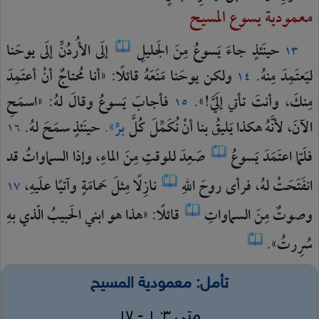
معمودية يسوع المسيح
حينَئذٍ
جاءَ
يَسوعُ
مِنَ
الجَليلِ
إلَى
الأُردُنِّ
إلَى
يوحَنا
١٣
ليَعتَمِدَ
مِنهُ.
ولكن
يوحَنا
مَنَعَهُ
قائلًا:
«أنا
مُحتاجٌ
أنْ
أعتَمِدَ
١٤
مِنكَ،
وأنتَ
تأتي
إلَيَّ!».
فأجابَ
يَسوعُ
وقالَ
لهُ:
«اسمَحِ
١٥
الآنَ،
لأنَّهُ
هكذا
يَليقُ
بنا
أنْ
نُكَمِّلَ
كُلَّ
برٍّ».
حينَئذٍ
سمَحَ
لهُ.
١٦
فلَمّا
اعتَمَدَ
يَسوعُ
صَعِدَ
للوقتِ
مِنَ
الماءِ،
وإذا
السماواتُ
قد
انفَتَحَتْ
لهُ،
فرأى
روحَ
اللهِ
نازِلًا
مِثلَ
حَمامَةٍ
وآتيًا
علَيهِ،
١٧
وصوتٌ
مِنَ
السماواتِ
قائلًا:
«هذا
هو
ابني
الحَبيبُ
الّذي
بهِ
سُرِرتُ».
تأمل: معمودية المسيح
متى ٣: ١ - ١٧