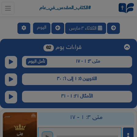
#الكتاب_المقدس_في_عام
اليوم
الثلاثاء ٣ مارس
قراءات يوم
62
متى ٣: ١ - ١٧
تأمل اليوم
اللاويين ٥: ١ إلى ٦: ٣٠
الأمثال ٢١: ١ - ٣١
متى ٣: ١ - ١٧