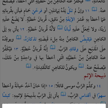
كالعادَةِ،
فيُكَفِّرُ
عنهُ
الكاهِنُ
مِنْ
خَطيَّتِهِ
الّتي
أخطأ،
فيُصفَحُ
عنهُ.
وإنْ
لم
تنَلْ
يَدُهُ
يَمامَتَينِ
أو
فرخَيْ
حَمامٍ
فيأتي
بقُربانِهِ
١١
عَمّا
أخطأ
بهِ
عُشرَ
الإيفَةِ
مِنْ
دَقيقٍ،
قُربانَ
خَطيَّةٍ.
لا
يَضَعُ
علَيهِ
زَيتًا،
ولا
يَجعَلُ
علَيهِ
لُبانًا
لأنَّهُ
قُربانُ
خَطيَّةٍ.
يأتي
بهِ
إلَى
١٢
الكاهِنِ
فيَقبِضُ
الكاهِنُ
مِنهُ
مِلءَ
قَبضَتِهِ
تذكارَهُ،
ويوقِدُهُ
علَى
المَذبَحِ
علَى
وقائدِ
الرَّبِّ.
إنَّهُ
قُربانُ
خَطيَّةٍ.
فيُكَفِّرُ
١٣
عنهُ
الكاهِنُ
مِنْ
خَطيَّتِهِ
الّتي
أخطأ
بها
في
واحِدَةٍ
مِنْ
ذلكَ،
فيُصفَحُ
عنهُ.
ويكونُ
للكاهِنِ
كالتَّقدِمَةِ».
ذبيحة الإثم
وكلَّمَ
الرَّبُّ
موسى
قائلًا:
«إذا
خانَ
أحَدٌ
خيانَةً
وأخطأ
١٥
١٤
سهوًا
في
أقداسِ
الرَّبِّ،
يأتي
إلَى
الرَّبِّ
بذَبيحَةٍ
لإثمِهِ:
كبشًا
صَحيحًا
مِنَ
الغَنَمِ
بتقويمِكَ
مِنْ
شَواقِلِ
فِضَّةٍ
علَى
شاقِلِ