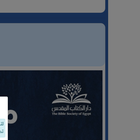
لت
تح