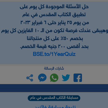
حل الأسئلة الموجودة كل يوم على
تطبيق الكتاب المقدس في عام
من يوم ٢٥ يناير حتى ٦ فبراير ٢٠٢٣
هيبقى عندك فرصة تكون من الـ ١٠ الفايزين كل يوم
بخصم ٥٠٪ على كل منتجاتنا
بحد أقصى ٢٠٠ جنيه قيمة الخصم.
BSE.to/1YearQuiz
شارك الرسالة
مسابقة الكتاب المقدس في عام
نتيجة مسابقة فائزين