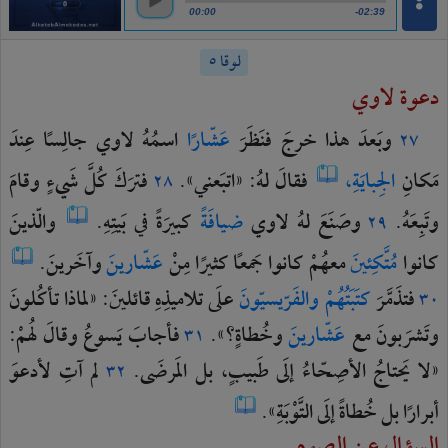
00:00
-02:39
لوقا ٥
دعوة لاوي
وبَعدَ
هذا
خرجَ
فنَظَرَ
عَشّارًا
اسمُهُ
لاوي
جالِسًا
عِندَ
٢٧
مَكانِ
الجِبايَةِ،
فقالَ
لهُ:
«اتبَعني».
فترَكَ
كُلَّ
شَيءٍ
وقامَ
٢٨
وتَبِعَهُ.
وصَنَعَ
لهُ
لاوي
ضيافَةً
كبيرَةً
في
بَيتِهِ.
والّذينَ
٢٩
كانوا
مُتَّكِئينَ
معهُمْ
كانوا
جَمعًا
كثيرًا
مِنْ
عَشّارينَ
وآخَرينَ.
فتذَمَّرَ
كتَبَتُهُمْ
والفَرّيسيّونَ
علَى
تلاميذِهِ
قائلينَ:
«لماذا
تأكُلونَ
٣٠
وتَشرَبونَ
مع
عَشّارينَ
وخُطاةٍ؟».
فأجابَ
يَسوعُ
وقالَ
لهُمْ:
٣١
«لا
يَحتاجُ
الأصِحّاءُ
إلَى
طَبيبٍ،
بل
المَرضَى.
لم
آتِ
لأدعوَ
٣٢
أبرارًا
بل
خُطاةً
إلَى
التَّوْبَةِ».
السؤال عن الصوم