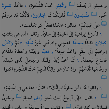
واغسِلوا
أرجُلكُمْ
واتَّكِئوا
تحتَ
الشَّجَرَةِ،
فآخُذَ
كِسرَةَ
٥
خُبزٍ،
فتُسنِدونَ
قُلوبَكُمْ
ثُمَّ
تجتازونَ،
لأنَّكُمْ
قد
مَرَرتُمْ
علَى
عَبدِكُمْ».
فقالوا:
«هكذا
تفعَلُ
كما
تكلَّمتَ».
فأسرَعَ
إبراهيمُ
إلَى
الخَيمَةِ
إلَى
سارَةَ،
وقالَ:
«أسرِعي
بثَلاثِ
٦
كيلاتٍ
دَقيقًا
سميذًا.
اعجِني
واصنَعي
خُبزَ
مَلَّةٍ».
ثُمَّ
رَكَضَ
٧
إبراهيمُ
إلَى
البَقَرِ
وأخَذَ
عِجلًا
رَخصًا
وجَيِّدًا
وأعطاهُ
للغُلامِ
فأسرَعَ
ليَعمَلهُ.
ثُمَّ
أخَذَ
زُبدًا
ولَبَنًا،
والعِجلَ
الّذي
عَمِلهُ،
٨
ووضَعَها
قُدّامَهُمْ.
وإذ
كانَ
هو
واقِفًا
لَدَيهِمْ
تحتَ
الشَّجَرَةِ
أكلوا.
وقالوا
لهُ:
«أين
سارَةُ
امرأتُكَ؟»
فقالَ:
«ها
هي
في
الخَيمَةِ».
٩
فقالَ:
«إنّي
أرجِعُ
إلَيكَ
نَحوَ
زَمانِ
الحياةِ
ويكونُ
١٠
لسارَةَ
امرأتِكَ
ابنٌ».
وكانتْ
سارَةُ
سامِعَةً
في
بابِ
الخَيمَةِ