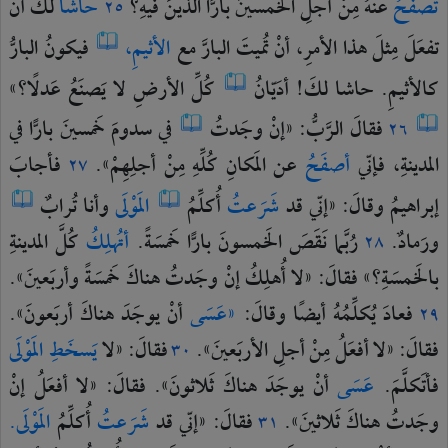
تصفَحُ
عنهُ
مِنْ
أجلِ
الخَمسينَ
بارًّا
الّذينَ
فيهِ؟
حاشا
لكَ
أنْ
٢٥
تفعَلَ
مِثلَ
هذا
الأمرِ،
أنْ
تُميتَ
البارَّ
مع
الأثيمِ،
فيكونُ
البارُّ
كالأثيمِ.
حاشا
لكَ!
أدَيّانُ
كُلِّ
الأرضِ
لا
يَصنَعُ
عَدلًا؟»
فقالَ
الرَّبُّ:
«إنْ
وجَدتُ
في
سدومَ
خَمسينَ
بارًّا
في
٢٦
المدينةِ،
فإنّي
أصفَحُ
عن
المَكانِ
كُلِّهِ
مِنْ
أجلِهِمْ».
فأجابَ
٢٧
إبراهيمُ
وقالَ:
«إنّي
قد
شَرَعتُ
أُكلِّمُ
المَوْلَى
وأنا
تُرابٌ
ورَمادٌ.
رُبَّما
نَقَصَ
الخَمسونَ
بارًّا
خَمسَةً.
أتُهلِكُ
كُلَّ
المدينةِ
٢٨
بالخَمسَةِ؟»
فقالَ:
«لا
أُهلِكُ
إنْ
وجَدتُ
هناكَ
خَمسَةً
وأربَعينَ».
فعادَ
يُكلِّمُهُ
أيضًا
وقالَ:
«عَسَى
أنْ
يوجَدَ
هناكَ
أربَعونَ».
٢٩
فقالَ:
«لا
أفعَلُ
مِنْ
أجلِ
الأربَعينَ».
فقالَ:
«لا
يَسخَطِ
المَوْلَى
٣٠
فأتَكلَّمَ.
عَسَى
أنْ
يوجَدَ
هناكَ
ثَلاثونَ».
فقالَ:
«لا
أفعَلُ
إنْ
وجَدتُ
هناكَ
ثَلاثينَ».
فقالَ:
«إنّي
قد
شَرَعتُ
أُكلِّمُ
المَوْلَى.
٣١