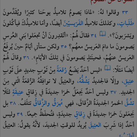
وقالوا
لهُ:
«لماذا
يَصومُ
تلاميذُ
يوحَنا
كثيرًا
ويُقَدِّمونَ
٣٣
طَلَباتٍ،
وكذلكَ
تلاميذُ
الفَرّيسيّينَ
أيضًا،
وأمّا
تلاميذُكَ
فيأكُلونَ
ويَشرَبونَ؟».
فقالَ
لهُمْ:
«أتَقدِرونَ
أنْ
تجعَلوا
بَني
العُرسِ
٣٤
يَصومونَ
ما
دامَ
العَريسُ
معهُم؟
ولكن
ستأتي
أيّامٌ
حينَ
يُرفَعُ
٣٥
العَريسُ
عنهُمْ،
فحينَئذٍ
يَصومونَ
في
تِلكَ
الأيّامِ».
وقالَ
لهُمْ
٣٦
أيضًا
مَثَلًا:
«ليس
أحَدٌ
يَضَعُ
رُقعَةً
مِنْ
ثَوْبٍ
جديدٍ
علَى
ثَوْبٍ
عتِيقٍ،
وإلّا
فالجديدُ
يَشُقُّهُ،
والعتِيقُ
لا
توافِقُهُ
الرُّقعَةُ
الّتي
مِنَ
الجديدِ.
وليس
أحَدٌ
يَجعَلُ
خمرًا
جديدَةً
في
زِقاقٍ
عتِيقَةٍ
لئَلّا
٣٧
تشُقَّ
الخمرُ
الجديدَةُ
الزِّقاقَ،
فهي
تُهرَقُ
والزِّقاقُ
تتلَفُ.
بل
٣٨
يَجعَلونَ
خمرًا
جديدَةً
في
زِقاقٍ
جديدَةٍ،
فتُحفَظُ
جميعًا.
وليس
٣٩
أحَدٌ
إذا
شَرِبَ
العتِيقَ
يُريدُ
للوقتِ
الجديدَ،
لأنَّهُ
يقولُ:
العتِيقُ
أطيَبُ».