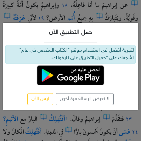
عن
إبراهيمَ
ما
أنا
فاعِلُهُ،
وإبراهيمُ
يكونُ
أُمَّةً
كبيرَةً
١٨
وقَويَّةً،
ويَتَبارَكُ
بهِ
جميعُ
أُمَمِ
الأرضِ؟
لأنّي
عَرَفتُهُ
١٩
لكَيْ
يوصيَ
بَنيهِ
وبَيتَهُ
مِنْ
بَعدِهِ
أنْ
يَحفَظوا
طريقَ
الرَّبِّ،
حمل التطبيق الآن
ليَعمَلوا
برًّا
وعَدلًا،
لكَيْ
يأتيَ
الرَّبُّ
لإبراهيمَ
بما
تكلَّمَ
بهِ».
٢٠
لتجربة أفضل في استخدام موقع "الكتاب المقدس في عام"
وقالَ
الرَّبُّ:
«إنَّ
صُراخَ
سدومَ
وعَمورَةَ
قد
كثُرَ،
وخَطيَّتُهُمْ
نشجعك على تحميل التطبيق على تليفونك.
قد
عَظُمَتْ
جِدًّا.
أنزِلُ
وأرَى
هل
فعَلوا
بالتَّمامِ
٢١
حَسَبَ
صُراخِها
الآتي
إلَيَّ،
وإلا
فأعلَمُ».
وانصَرَفَ
٢٢
الرِّجالُ
مِنْ
هناكَ
وذَهَبوا
نَحوَ
سدومَ،
وأمّا
إبراهيمُ
فكانَ
لم
لا تعرض الرسالة مرة أخرى
ليس الآن
يَزَلْ
قائمًا
أمامَ
الرَّبِّ.
فتقَدَّمَ
إبراهيمُ
وقالَ:
«أفَتُهلِكُ
البارَّ
مع
الأثيمِ؟
٢٣
عَسَى
أنْ
يكونَ
خَمسونَ
بارًّا
في
المدينةِ.
أفَتُهلِكُ
المَكانَ
ولا
٢٤