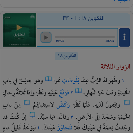
التكوين ١٨: ١ - ٣٣
00:00
-06:04
التكوين ١٨
الزوار الثلاثة
وظَهَرَ
لهُ
الرَّبُّ
عِندَ
بَلّوطاتِ
مَمرا
وهو
جالِسٌ
في
بابِ
١
الخَيمَةِ
وقتَ
حَرِّ
النَّهارِ،
فرَفَعَ
عَينَيهِ
ونَظَرَ
وإذا
ثَلاثَةُ
رِجالٍ
٢
واقِفونَ
لَدَيهِ.
فلَمّا
نَظَرَ
رَكَضَ
لاستِقبالِهِمْ
مِنْ
بابِ
الخَيمَةِ
وسَجَدَ
إلَى
الأرضِ،
وقالَ:
«يا
سيِّدُ،
إنْ
كُنتُ
قد
٣
وجَدتُ
نِعمَةً
في
عَينَيكَ
فلا
تتَجاوَزْ
عَبدَكَ.
ليؤخَذْ
قَليلُ
ماءٍ
٤