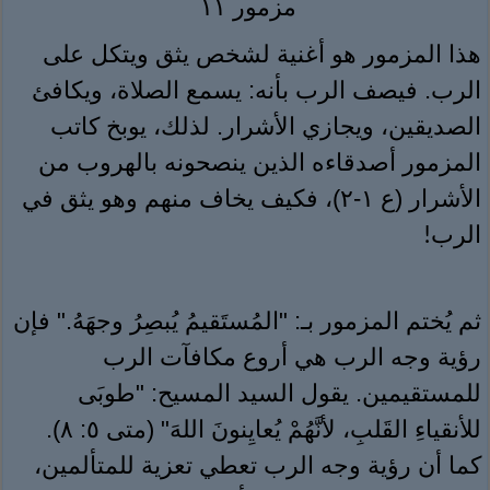
مزمور ١١
هذا المزمور هو أغنية لشخص يثق ويتكل على
الرب. فيصف الرب بأنه: يسمع الصلاة، ويكافئ
الصديقين، ويجازي الأشرار. لذلك، يوبخ كاتب
المزمور أصدقاءه الذين ينصحونه بالهروب من
الأشرار (ع ١-٢)، فكيف يخاف منهم وهو يثق في
الرب
!
ثم يُختم المزمور بـ: "المُستَقيمُ يُبصِرُ وجهَهُ." فإن
رؤية وجه الرب هي أروع مكافآت الرب
للمستقيمين. يقول السيد المسيح: "طوبَى
للأنقياءِ القَلبِ، لأنَّهُمْ يُعايِنونَ اللهَ" (متى ٥: ٨).
كما أن رؤية وجه الرب تعطي تعزية للمتألمين،