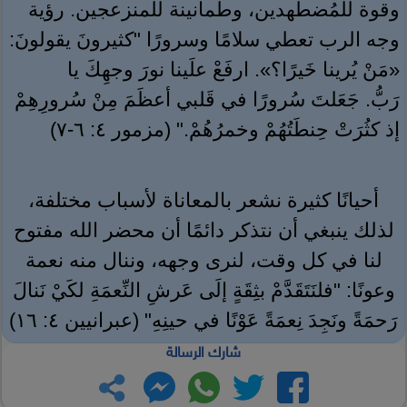
وقوة للمُضطهدين، وطمأنينة للمنزعجين. رؤية
وجه الرب تعطي سلامًا وسرورًا "كثيرونَ يقولونَ:
«مَنْ يُرينا خَيرًا؟». ارفَعْ علَينا نورَ وجهِكَ يا
رَبُّ. جَعَلتَ سُرورًا في قَلبي أعظَمَ مِنْ سُرورِهِمْ
إذ كثُرَتْ حِنطَتُهُمْ وخمرُهُمْ." (مزمور ٤: ٦-٧)
أحيانًا كثيرة نشعر بالمعاناة لأسباب مختلفة،
لذلك ينبغي أن نتذكر دائمًا أن محضر الله مفتوح
لنا في كل وقت، لنرى وجهه، وننال منه نعمة
وعونًا: "فلنَتَقَدَّمْ بثِقَةٍ إلَى عَرشِ النِّعمَةِ لكَيْ نَنالَ
رَحمَةً ونَجِدَ نِعمَةً عَوْنًا في حينِهِ" (عبرانيين ٤: ١٦)
شارك الرسالة