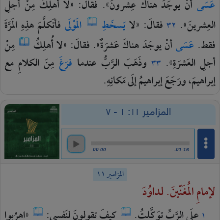
عَسَى
أنْ
يوجَدَ
هناكَ
عِشرونَ».
فقالَ:
«لا
أُهلِكُ
مِنْ
أجلِ
العِشرينَ».
فقالَ:
«لا
يَسخَطِ
المَوْلَى
فأتَكلَّمَ
هذِهِ
المَرَّةَ
٣٢
فقط.
عَسَى
أنْ
يوجَدَ
هناكَ
عَشرَةٌ».
فقالَ:
«لا
أُهلِكُ
مِنْ
أجلِ
العَشرَةِ».
وذَهَبَ
الرَّبُّ
عندما
فرَغَ
مِنَ
الكلامِ
مع
٣٣
إبراهيمَ،
ورَجَعَ
إبراهيمُ
إلَى
مَكانِهِ.
المزامير ١١: ١ - ٧
00:00
-01:16
المزامير ١١
لإمامِ المُغَنّينَ. لداوُدَ
علَى
الرَّبِّ
توَكَّلتُ.
كيفَ
تقولونَ
لنَفسي:
«اهرُبوا
١