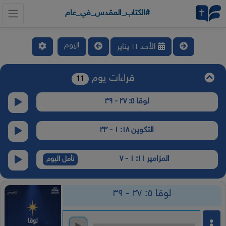
#الكتاب_المقدس_في_عام
اليوم
الأحد ١١ يناير
قراءات يوم
11
لوقا ٥: ٢٧ - ٣٩
التكوين ١٨: ١ - ٣٣
المزامير ١١: ١ - ٧
تأمل اليوم
لوقا ٥: ٢٧ - ٣٩