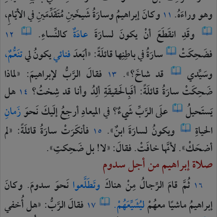
وهو
وراءَهُ.
وكانَ
إبراهيمُ
وسارَةُ
شَيخَينِ
مُتَقَدِّمَينِ
في
الأيّامِ،
١١
وقَدِ
انقَطَعَ
أنْ
يكونَ
لسارَةَ
عادَةٌ
كالنِّساءِ.
١٢
فضَحِكَتْ
سارَةُ
في
باطِنِها
قائلَةً:
«أبَعدَ
فنائي
يكونُ
لي
تنَعُّمٌ،
وسَيِّدي
قد
شاخَ؟».
فقالَ
الرَّبُّ
لإبراهيمَ:
«لماذا
١٣
ضَحِكَتْ
سارَةُ
قائلَةً:
أفَبِالحَقيقَةِ
ألِدُ
وأنا
قد
شِختُ؟
هل
١٤
يَستَحيلُ
علَى
الرَّبِّ
شَيءٌ؟
في
الميعادِ
أرجِعُ
إلَيكَ
نَحوَ
زَمانِ
الحياةِ
ويكونُ
لسارَةَ
ابنٌ».
فأنكَرَتْ
سارَةُ
قائلَةً:
«لم
١٥
أضحَكْ».
لأنَّها
خافَتْ.
فقالَ:
«لا!
بل
ضَحِكتِ».
صلاة إبراهيم من أجل سدوم
ثُمَّ
قامَ
الرِّجالُ
مِنْ
هناكَ
وتَطَلَّعوا
نَحوَ
سدومَ.
وكانَ
١٦
إبراهيمُ
ماشيًا
معهُمْ
ليُشَيِّعَهُمْ.
فقالَ
الرَّبُّ:
«هل
أُخفي
١٧