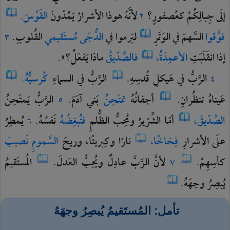
إلَى
جِبالِكُمْ
كعُصفورٍ؟
لأنَّهُ
هوذا
الأشرارُ
يَمُدّونَ
القَوْسَ.
٢
فوَّقوا
السَّهمَ
في
الوَتَرِ
ليَرموا
في
الدُّجَى
مُستَقيمي
القُلوبِ.
٣
إذا
انقَلَبَتِ
الأعمِدَةُ،
فالصِّدّيقُ
ماذا
يَفعَلُ؟».
الرَّبُّ
في
هَيكلِ
قُدسِهِ.
الرَّبُّ
في
السماءِ
كُرسيُّهُ.
٤
عَيناهُ
تنظُرانِ.
أجفانُهُ
تمتَحِنُ
بَني
آدَمَ.
الرَّبُّ
يَمتَحِنُ
٥
الصِّدّيقَ،
أمّا
الشِّرّيرُ
ومُحِبُّ
الظُّلمِ
فتُبغِضُهُ
نَفسُهُ.
يُمطِرُ
٦
علَى
الأشرارِ
فِخاخًا،
نارًا
وكِبريتًا،
وريحَ
السَّمومِ
نَصيبَ
كأسِهِمْ.
لأنَّ
الرَّبَّ
عادِلٌ
ويُحِبُّ
العَدلَ.
المُستَقيمُ
٧
يُبصِرُ
وجهَهُ.
تأمل: المُستَقيمُ يُبصِرُ وجهَهُ