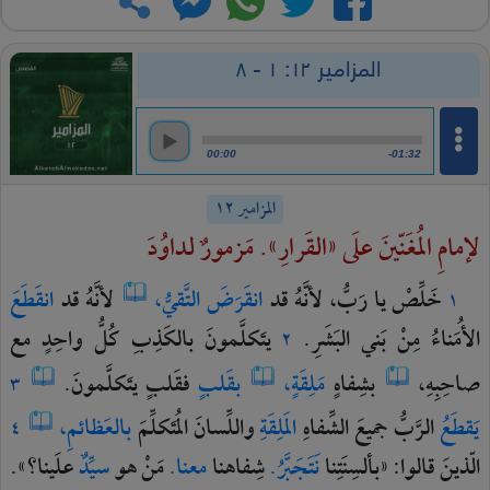
المزامير ١٢: ١ - ٨
00:00
-01:32
المزامير ١٢
لإمامِ المُغَنّينَ علَى «القَرارِ». مَزمورٌ لداوُدَ
خَلِّصْ
يا
رَبُّ،
لأنَّهُ
قد
انقَرَضَ
التَّقيُّ،
لأنَّهُ
قد
انقَطَعَ
١
الأُمَناءُ
مِنْ
بَني
البَشَرِ.
يتَكلَّمونَ
بالكَذِبِ
كُلُّ
واحِدٍ
مع
٢
صاحِبِهِ،
بشِفاهٍ
مَلِقَةٍ،
بقَلبٍ
فقَلبٍ
يتَكلَّمونَ.
٣
يَقطَعُ
الرَّبُّ
جميعَ
الشِّفاهِ
المَلِقَةِ
واللِّسانَ
المُتَكلِّمَ
بالعَظائمِ،
٤
الّذينَ
قالوا:
«بألسِنَتِنا
نَتَجَبَّرُ.
شِفاهنا
معنا.
مَنْ
هو
سيِّدٌ
علَينا؟».