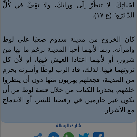
لحَياتِكَ. لا تنظُرْ إلَى ورائكَ، ولا تقِفْ في كُلِّ
الدّائرَةِ" (ع ١٧)
.
كان الخروج من مدينة سدوم صعبًا على لوط
وامرأته. ربما لأنهما أحبا المدينة برغم ما بها من
شرور، أو لأنهما اعتادا العيش فيها، أو لأن كل
ثروتهما فيها. لذلك، قاد الرب لوطًا وأسرته بحزم
من المدينة، فجعلهم يهربون منها دون أن ينظروا
خلفهم. يحذرنا الكتاب من خلال قصة لوط من أن
نكون غير حازمين في رفضنا للشر، أو الاندماج
مع الأشرار.
شارك الرسالة