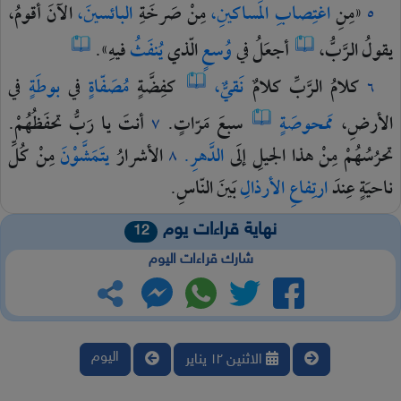
«مِنِ
اغتِصابِ
المَساكينِ،
مِنْ
صَرخَةِ
البائسينَ،
الآنَ
أقومُ،
٥
يقولُ
الرَّبُّ،
أجعَلُ
في
وُسعٍ
الّذي
يُنفَثُ
فيهِ».
كلامُ
الرَّبِّ
كلامٌ
نَقيٌّ،
كفِضَّةٍ
مُصَفّاةٍ
في
بوطَةٍ
في
٦
الأرضِ،
مَمحوصَةٍ
سبعَ
مَرّاتٍ.
أنتَ
يا
رَبُّ
تحفَظُهُمْ.
٧
تحرُسُهُمْ
مِنْ
هذا
الجيلِ
إلَى
الدَّهرِ.
الأشرارُ
يتَمَشَّوْنَ
مِنْ
كُلِّ
٨
ناحيَةٍ
عِندَ
ارتِفاعِ
الأرذالِ
بَينَ
النّاسِ.
نهاية قراءات يوم
12
شارك قراءات اليوم
اليوم
الاثنين ١٢ يناير