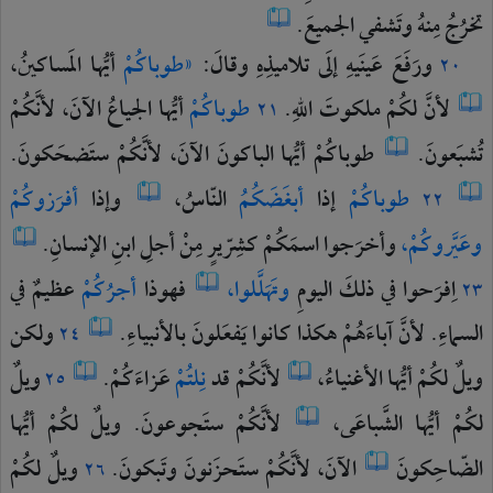
تخرُجُ
مِنهُ
وتَشفي
الجميعَ.
ورَفَعَ
عَينَيهِ
إلَى
تلاميذِهِ
وقالَ:
«طوباكُمْ
أيُّها
المَساكينُ،
٢٠
لأنَّ
لكُمْ
ملكوتَ
اللهِ.
طوباكُمْ
أيُّها
الجياعُ
الآنَ،
لأنَّكُمْ
٢١
تُشبَعونَ.
طوباكُمْ
أيُّها
الباكونَ
الآنَ،
لأنَّكُمْ
ستَضحَكونَ.
طوباكُمْ
إذا
أبغَضَكُمُ
النّاسُ،
وإذا
أفرَزوكُمْ
٢٢
وعَيَّروكُمْ،
وأخرَجوا
اسمَكُمْ
كشِرّيرٍ
مِنْ
أجلِ
ابنِ
الإنسانِ.
اِفرَحوا
في
ذلكَ
اليومِ
وتَهَلَّلوا،
فهوذا
أجرُكُمْ
عظيمٌ
في
٢٣
السماءِ.
لأنَّ
آباءَهُمْ
هكذا
كانوا
يَفعَلونَ
بالأنبياءِ.
ولكن
٢٤
ويلٌ
لكُمْ
أيُّها
الأغنياءُ،
لأنَّكُمْ
قد
نِلتُمْ
عَزاءَكُمْ.
ويلٌ
٢٥
لكُمْ
أيُّها
الشَّباعَى،
لأنَّكُمْ
ستَجوعونَ.
ويلٌ
لكُمْ
أيُّها
الضّاحِكونَ
الآنَ،
لأنَّكُمْ
ستَحزَنونَ
وتَبكونَ.
ويلٌ
لكُمْ
٢٦