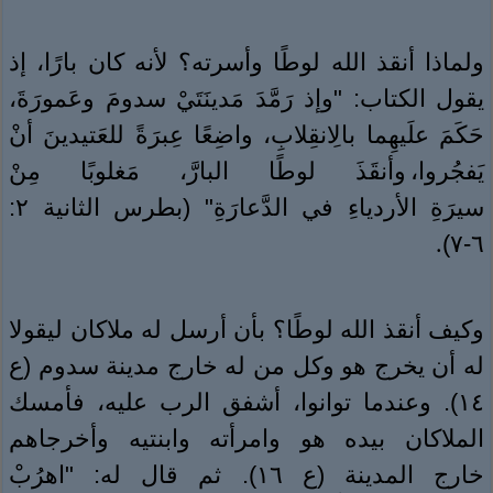
ولماذا أنقذ الله لوطًا وأسرته؟ لأنه كان بارًا، إذ
يقول الكتاب: "وإذ رَمَّدَ مَدينَتَيْ سدومَ وعَمورَةَ،
حَكَمَ علَيهِما بالِانقِلابِ، واضِعًا عِبرَةً للعَتيدينَ أنْ
يَفجُروا، وأنقَذَ لوطًا البارَّ، مَغلوبًا مِنْ
سيرَةِ الأردياءِ في الدَّعارَةِ" (بطرس الثانية ٢:
٦-٧)
.
وكيف أنقذ الله لوطًا؟ بأن أرسل له ملاكان ليقولا
له أن يخرج هو وكل من له خارج مدينة سدوم (ع
١٤). وعندما توانوا، أشفق الرب عليه، فأمسك
الملاكان بيده هو وامرأته وابنتيه وأخرجاهم
خارج المدينة (ع ١٦). ثم قال له: "اهرُبْ