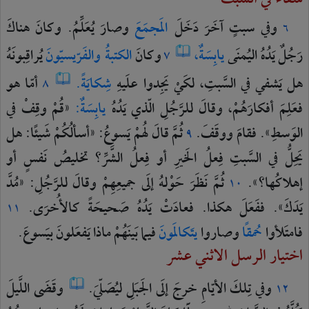
وفي
سبتٍ
آخَرَ
دَخَلَ
المَجمَعَ
وصارَ
يُعَلِّمُ.
وكانَ
هناكَ
٦
رَجُلٌ
يَدُهُ
اليُمنَى
يابِسَةٌ،
وكانَ
الكتبةُ
والفَرّيسيّونَ
يُراقِبونَهُ
٧
هل
يَشفي
في
السَّبتِ،
لكَيْ
يَجِدوا
علَيهِ
شِكايَةً.
أمّا
هو
٨
فعَلِمَ
أفكارَهُمْ،
وقالَ
للرَّجُلِ
الّذي
يَدُهُ
يابِسَةٌ:
«قُمْ
وقِفْ
في
الوَسطِ».
فقامَ
ووقَفَ.
ثُمَّ
قالَ
لهُمْ
يَسوعُ:
«أسألُكُمْ
شَيئًا:
هل
٩
يَحِلُّ
في
السَّبتِ
فِعلُ
الخَيرِ
أو
فِعلُ
الشَّرِّ؟
تخليصُ
نَفسٍ
أو
إهلاكُها؟».
ثُمَّ
نَظَرَ
حَوْلهُ
إلَى
جميعِهِمْ
وقالَ
للرَّجُلِ:
«مُدَّ
١٠
يَدَكَ».
ففَعَلَ
هكذا.
فعادَتْ
يَدُهُ
صَحيحَةً
كالأُخرَى.
١١
فامتَلأوا
حُمقًا
وصاروا
يتَكالَمونَ
فيما
بَينَهُمْ
ماذا
يَفعَلونَ
بيَسوعَ.
اختيار الرسل الاثني عشر
وفي
تِلكَ
الأيّامِ
خرجَ
إلَى
الجَبَلِ
ليُصَلّيَ.
وقَضَى
اللَّيلَ
١٢