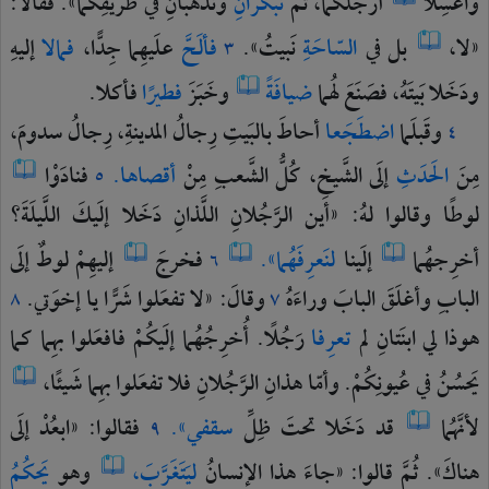
واغسِلا
أرجُلكُما،
ثُمَّ
تُبَكِّرانِ
وتَذهَبانِ
في
طريقِكُما».
فقالا:
«لا،
بل
في
السّاحَةِ
نَبيتُ».
فألَحَّ
علَيهِما
جِدًّا،
فمالا
إليهِ
٣
ودَخَلا
بَيتَهُ،
فصَنَعَ
لهُما
ضيافَةً
وخَبَزَ
فطيرًا
فأكلا.
وقَبلَما
اضطَجَعا
أحاطَ
بالبَيتِ
رِجالُ
المدينةِ،
رِجالُ
سدومَ،
٤
مِنَ
الحَدَثِ
إلَى
الشَّيخِ،
كُلُّ
الشَّعبِ
مِنْ
أقصاها.
فنادَوْا
٥
لوطًا
وقالوا
لهُ:
«أين
الرَّجُلانِ
اللَّذانِ
دَخَلا
إلَيكَ
اللَّيلَةَ؟
أخرِجهُما
إلَينا
لنَعرِفَهُما».
فخرجَ
إليهِمْ
لوطٌ
إلَى
٦
البابِ
وأغلَقَ
البابَ
وراءَهُ
وقالَ:
«لا
تفعَلوا
شَرًّا
يا
إخوَتي.
٨
٧
هوذا
لي
ابنَتانِ
لم
تعرِفا
رَجُلًا.
أُخرِجُهُما
إلَيكُمْ
فافعَلوا
بهِما
كما
يَحسُنُ
في
عُيونِكُمْ.
وأمّا
هذانِ
الرَّجُلانِ
فلا
تفعَلوا
بهِما
شَيئًا،
لأنَّهُما
قد
دَخَلا
تحتَ
ظِلِّ
سقفي».
فقالوا:
«ابعُدْ
إلَى
٩
هناكَ».
ثُمَّ
قالوا:
«جاءَ
هذا
الإنسانُ
ليَتَغَرَّبَ،
وهو
يَحكُمُ