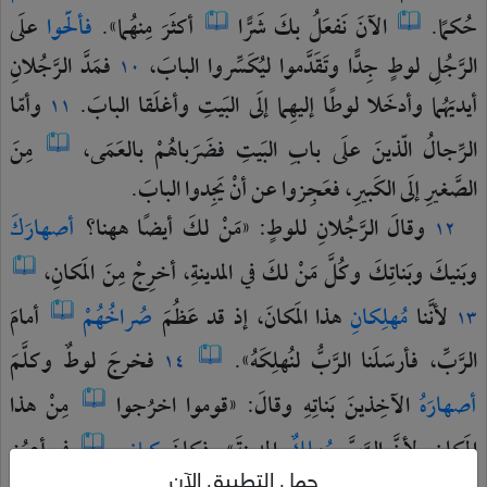
حُكمًا.
الآنَ
نَفعَلُ
بكَ
شَرًّا
أكثَرَ
مِنهُما».
فألَحّوا
علَى
الرَّجُلِ
لوطٍ
جِدًّا
وتَقَدَّموا
ليُكَسِّروا
البابَ،
فمَدَّ
الرَّجُلانِ
١٠
أيديَهُما
وأدخَلا
لوطًا
إليهِما
إلَى
البَيتِ
وأغلَقا
البابَ.
وأمّا
١١
الرِّجالُ
الّذينَ
علَى
بابِ
البَيتِ
فضَرَباهُمْ
بالعَمَى،
مِنَ
الصَّغيرِ
إلَى
الكَبيرِ،
فعَجِزوا
عن
أنْ
يَجِدوا
البابَ.
وقالَ
الرَّجُلانِ
للوطٍ:
«مَنْ
لكَ
أيضًا
ههنا؟
أصهارَكَ
١٢
وبَنيكَ
وبَناتِكَ
وكُلَّ
مَنْ
لكَ
في
المدينةِ،
أخرِجْ
مِنَ
المَكانِ،
لأنَّنا
مُهلِكانِ
هذا
المَكانَ،
إذ
قد
عَظُمَ
صُراخُهُمْ
أمامَ
١٣
الرَّبِّ،
فأرسَلَنا
الرَّبُّ
لنُهلِكَهُ».
فخرجَ
لوطٌ
وكلَّمَ
١٤
أصهارَهُ
الآخِذينَ
بَناتِهِ
وقالَ:
«قوموا
اخرُجوا
مِنْ
هذا
المَكانِ،
لأنَّ
الرَّبَّ
مُهلِكٌ
المدينةَ».
فكانَ
كمازِحٍ
في
أعيُنِ
حمل التطبيق الآن