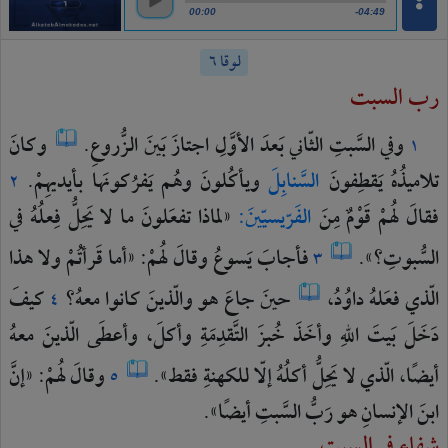
00:00
-04:49
لوقا ٦
رب السبت
وفي
السَّبتِ
الثّاني
بَعدَ
الأوَّلِ
اجتازَ
بَينَ
الزُّروعِ.
وكانَ
١
تلاميذُهُ
يَقطِفونَ
السَّنابِلَ
ويأكُلونَ
وهُم
يَفرُكونَها
بأيديهِمْ.
٢
فقالَ
لهُمْ
قَوْمٌ
مِنَ
الفَرّيسيّينَ:
«لماذا
تفعَلونَ
ما
لا
يَحِلُّ
فِعلُهُ
في
السُّبوتِ؟».
فأجابَ
يَسوعُ
وقالَ
لهُمْ:
«أما
قَرأتُمْ
ولا
هذا
٣
الّذي
فعَلهُ
داوُدُ،
حينَ
جاعَ
هو
والّذينَ
كانوا
معهُ؟
كيفَ
٤
دَخَلَ
بَيتَ
اللهِ
وأخَذَ
خُبزَ
التَّقدِمَةِ
وأكلَ،
وأعطَى
الّذينَ
معهُ
أيضًا،
الّذي
لا
يَحِلُّ
أكلُهُ
إلّا
للكهنةِ
فقط».
وقالَ
لهُمْ:
«إنَّ
٥
ابنَ
الإنسانِ
هو
رَبُّ
السَّبتِ
أيضًا».
شفاء في السبت