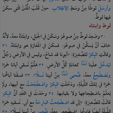
وأرسَلَ
لوطًا
مِنْ
وسَطِ
الِانقِلابِ.
حينَ
قَلَبَ
المُدُنَ
الّتي
سكَنَ
فيها
لوطٌ.
لوط وابنتاه
وصَعِدَ
لوطٌ
مِنْ
صوغَرَ
وسَكَنَ
في
الجَبَلِ،
وابنَتاهُ
معهُ،
لأنَّهُ
٣٠
خافَ
أنْ
يَسكُنَ
في
صوغَرَ.
فسكَنَ
في
المَغارَةِ
هو
وابنَتاهُ.
٣١
وقالَتِ
البِكرُ
للصَّغيرَةِ:
«أبونا
قد
شاخَ،
وليس
في
الأرضِ
رَجُلٌ
ليَدخُلَ
علَينا
كعادَةِ
كُلِّ
الأرضِ.
هَلُمَّ
نَسقي
أبانا
خمرًا
٣٢
ونَضطَجِعُ
معهُ،
فنُحيي
مِنْ
أبينا
نَسلًا».
فسقَتا
أباهُما
٣٣
خمرًا
في
تِلكَ
اللَّيلَةِ،
ودَخَلَتِ
البِكرُ
واضطَجَعَتْ
مع
أبيها،
ولَمْ
يَعلَمْ
باضطِجاعِها
ولا
بقيامِها.
وحَدَثَ
في
الغَدِ
أنَّ
البِكرَ
٣٤
قالَتْ
للصَّغيرَةِ:
«إنّي
قد
اضطَجَعتُ
البارِحَةَ
مع
أبي.
نَسقيهِ
خمرًا
اللَّيلَةَ
أيضًا
فادخُلي
اضطَجِعي
معهُ،
فنُحييَ
مِنْ
أبينا
نَسلًا».
٣٥