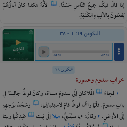
إذا
قالَ
فيكُم
جميعُ
النّاسِ
حَسَنًا.
لأنَّهُ
هكذا
كانَ
آباؤُهُمْ
يَفعَلونَ
بالأنبياءِ
الكَذَبَةِ.
التكوين ١٩: ١ - ٣٨
00:00
-07:35
التكوين ١٩
خراب سدوم وعمورة
فجاءَ
المَلاكانِ
إلَى
سدومَ
مساءً،
وكانَ
لوطٌ
جالِسًا
في
١
بابِ
سدومَ.
فلَمّا
رآهُما
لوطٌ
قامَ
لاستِقبالِهِما،
وسَجَدَ
بوَجهِهِ
إلَى
الأرضِ.
وقالَ:
«يا
سيِّدَيَّ،
ميلا
إلَى
بَيتِ
عَبدِكُما
وبيتا
٢