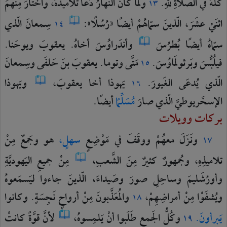
كُلَّهُ
في
الصَّلاةِ
للهِ.
ولَمّا
كانَ
النَّهارُ
دَعا
تلاميذَهُ،
واختارَ
مِنهُمُ
١٣
اثنَيْ
عشَرَ،
الّذينَ
سمّاهُمْ
أيضًا
«رُسُلًا»:
سِمعانَ
الّذي
١٤
سمّاهُ
أيضًا
بُطرُسَ
وأندَراوُسَ
أخاهُ.
يعقوبَ
ويوحَنا.
فيلُبُّسَ
وبَرثولَماوُسَ.
مَتَّى
وتوما.
يعقوبَ
بنَ
حَلفَى
وسِمعانَ
١٥
الّذي
يُدعَى
الغَيورَ.
يَهوذا
أخا
يعقوبَ،
ويَهوذا
١٦
الإسخَريوطيَّ
الّذي
صارَ
مُسَلِّمًا
أيضًا.
بركات وويلات
ونَزَلَ
معهُمْ
ووقَفَ
في
مَوْضِعٍ
سهلٍ،
هو
وجَمعٌ
مِنْ
١٧
تلاميذِهِ،
وجُمهورٌ
كثيرٌ
مِنَ
الشَّعبِ،
مِنْ
جميعِ
اليَهوديَّةِ
وأورُشَليمَ
وساحِلِ
صورَ
وصَيداءَ،
الّذينَ
جاءوا
ليَسمَعوهُ
ويُشفَوْا
مِنْ
أمراضِهِمْ،
والمُعَذَّبونَ
مِنْ
أرواحٍ
نَجِسَةٍ.
وكانوا
١٨
يَبرأونَ.
وكُلُّ
الجَمعِ
طَلَبوا
أنْ
يَلمِسوهُ،
لأنَّ
قوَّةً
كانتْ
١٩