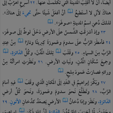
أيضًا،
أنْ
لا
أقلِبَ
المدينةَ
الّتي
تكلَّمتَ
عنها.
أسرِعِ
اهرُبْ
إلَى
٢٢
هناكَ
لأنّي
لا
أستَطيعُ
أنْ
أفعَلَ
شَيئًا
حتَّى
تجيءَ
إلَى
هناكَ».
لذلكَ
دُعيَ
اسمُ
المدينةِ
«صوغَرَ».
وإذ
أشرَقَتِ
الشَّمسُ
علَى
الأرضِ
دَخَلَ
لوطٌ
إلَى
صوغَرَ،
٢٣
فأمطَرَ
الرَّبُّ
علَى
سدومَ
وعَمورَةَ
كِبريتًا
ونارًا
مِنْ
عِندِ
٢٤
الرَّبِّ
مِنَ
السماءِ.
وقَلَبَ
تِلكَ
المُدُنَ،
وكُلَّ
الدّائرَةِ،
٢٥
وجميعَ
سُكّانِ
المُدُنِ،
ونَباتِ
الأرضِ.
ونَظَرَتِ
امرأتُهُ
مِنْ
٢٦
ورائهِ
فصارَتْ
عَمودَ
مِلحٍ.
وبَكَّرَ
إبراهيمُ
في
الغَدِ
إلَى
المَكانِ
الّذي
وقَفَ
فيهِ
أمامَ
٢٧
الرَّبِّ،
وتَطَلَّعَ
نَحوَ
سدومَ
وعَمورَةَ،
ونَحوَ
كُلِّ
أرضِ
٢٨
الدّائرَةِ،
ونَظَرَ
وإذا
دُخانُ
الأرضِ
يَصعَدُ
كدُخانِ
الأتونِ.
٢٩
وحَدَثَ
لَمّا
أخرَبَ
اللهُ
مُدُنَ
الدّائرَةِ
أنَّ
اللهَ
ذَكَرَ
إبراهيمَ،