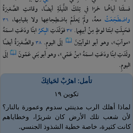
فسقَتا
أباهُما
خمرًا
في
تِلكَ
اللَّيلَةِ
أيضًا،
وقامَتِ
الصَّغيرَةُ
واضطَجَعَتْ
معهُ،
ولَمْ
يَعلَمْ
باضطِجاعِها
ولا
بقيامِها،
٣٦
فحَبِلَتِ
ابنَتا
لوطٍ
مِنْ
أبيهِما.
فوَلَدَتِ
البِكرُ
ابنًا
ودَعَتِ
اسمَهُ
٣٧
«موآبَ»،
وهو
أبو
الموآبيّينَ
إلَى
اليومِ.
والصَّغيرَةُ
أيضًا
٣٨
ولَدَتِ
ابنًا
ودَعَتِ
اسمَهُ
«بنْ
عَمّي»،
وهو
أبو
بَني
عَمّونَ
إلَى
اليومِ.
تأمل: اهرُبْ لحَياتِكَ
تكوين ١٩
لماذا أهلك الرب مدينتي سدوم وعمورة بالنار؟
لأن شعب تلك الأرض كان شريرًا، وخطاياهم
كانت كثيرة، خاصة خطية الشذوذ الجنسي
.