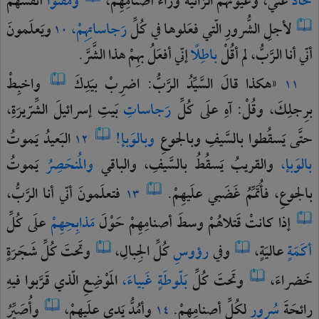
حادَ
عَنّي،
وعُيونَهُمُ
الزّانيَةَ
وراءَ
أصنامِهِمْ،
ومَقَتوا
أنفُسَهُمْ
لأجلِ
الشُّرورِ
الّتي
فعَلوها
في
كُلِّ
رَجاساتِهِمْ،
ويَعلَمونَ
١٠
أنّي
أنا
الرَّبُّ،
لم
أقُلْ
باطِلًا
إنّي
أفعَلُ
بهِمْ
هذا
الشَّرَّ.
«هكذا
قالَ
السَّيِّدُ
الرَّبُّ:
اضرِبْ
بيَدِكَ
واخبِطْ
١١
برِجلِكَ،
وقُلْ:
آهِ
علَى
كُلِّ
رَجاساتِ
بَيتِ
إسرائيلَ
الشِّرّيرَةِ،
حتَّى
يَسقُطوا
بالسَّيفِ
وبالجوعِ
وبالوَبإ!
البَعيدُ
يَموتُ
١٢
بالوَبإ،
والقريبُ
يَسقُطُ
بالسَّيفِ،
والباقي
والمُنحَصِرُ
يَموتُ
بالجوعِ،
فأُتَمِّمُ
غَضَبي
علَيهِمْ.
فتعلَمونَ
أنّي
أنا
الرَّبُّ،
١٣
إذا
كانتْ
قَتلاهُمْ
وسطَ
أصنامِهِمْ
حَوْلَ
مَذابِحِهِمْ
علَى
كُلِّ
أكَمَةٍ
عاليَةٍ،
وفي
رؤوسِ
كُلِّ
الجِبالِ،
وتَحتَ
كُلِّ
شَجَرَةٍ
خَضراءَ،
وتَحتَ
كُلِّ
بَلّوطَةٍ
غَبياءَ،
المَوْضِعِ
الّذي
قَرَّبوا
فيهِ
رائحَةَ
سُرورٍ
لكُلِّ
أصنامِهِمْ.
وأمُدُّ
يَدي
علَيهِمْ،
وأُصَيِّرُ
١٤