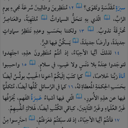
سيرَةٍ
مُقَدَّسَةٍ
وتَقوَى؟
مُنتَظِرينَ
وطالِبينَ
سُرعَةَ
مَجيءِ
يومِ
١٢
الرَّبِّ،
الّذي
بهِ
تنحَلُّ
السماواتُ
مُلتَهِبَةً،
والعَناصِرُ
مُحتَرِقَةً
تذوبُ.
ولكننا
بحَسَبِ
وعدِهِ
نَنتَظِرُ
سماواتٍ
١٣
جديدَةً،
وأرضًا
جديدَةً،
يَسكُنُ
فيها
البِرُّ.
لذلكَ
أيُّها
الأحِبّاءُ،
إذ
أنتُمْ
مُنتَظِرونَ
هذِهِ،
اجتَهِدوا
١٤
لتوجَدوا
عِندَهُ
بلا
دَنَسٍ
ولا
عَيبٍ،
في
سلامٍ.
واحسِبوا
١٥
أناةَ
رَبِّنا
خَلاصًا،
كما
كتَبَ
إلَيكُمْ
أخونا
الحَبيبُ
بولُسُ
أيضًا
بحَسَبِ
الحِكمَةِ
المُعطاةِ
لهُ،
كما
في
الرَّسائلِ
كُلِّها
أيضًا،
مُتَكلِّمًا
١٦
فيها
عن
هذِهِ
الأُمورِ،
الّتي
فيها
أشياءُ
عَسِرَةُ
الفَهمِ،
يُحَرِّفُها
غَيرُ
العُلَماءِ
وغَيرُ
الثّابِتينَ،
كباقي
الكُتُبِ
أيضًا،
لهَلاكِ
أنفُسِهِمْ.
فأنتُمْ
أيُّها
الأحِبّاءُ،
إذ
قد
سبَقتُمْ
فعَرَفتُمُ،
احتَرِسوا
مِنْ
١٧