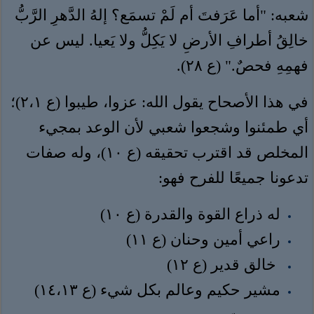
شعبه: "أما عَرَفتَ أم لَمْ تسمَع؟ إلهُ الدَّهرِ الرَّبُّ
خالِقُ أطرافِ الأرضِ لا يَكِلُّ ولا يَعيا. ليس عن
فهمِهِ فحصٌ." (ع ٢٨).
في هذا الأصحاح يقول الله: عزوا، طيبوا (ع ٢،١)؛
أي طمئنوا وشجعوا شعبي لأن الوعد بمجيء
المخلص قد اقترب تحقيقه (ع ١٠)، وله صفات
تدعونا جميعًا للفرح فهو:
له ذراع القوة والقدرة (ع ١٠)
راعي أمين وحنان (ع ١١)
خالق قدير (ع ١٢)
مشير حكيم وعالم بكل شيء (ع ١٤،١٣)