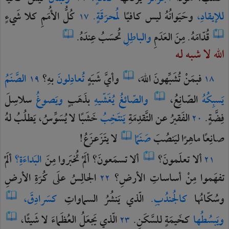
للإيقادِ،
وحَيَوانُهُ
ليس
كافيًا
لمُحرَقَةٍ.
كُلُّ
الأُمَمِ
كلا
شَيءٍ
١٧
قُدّامَهُ.
مِنَ
العَدَمِ
والباطِلِ
تُحسَبُ
عِندَهُ.
الله لا شبه له
فبمَنْ
تُشَبِّهونَ
اللهَ،
وأيَّ
شَبَهٍ
تُعادِلونَ
بهِ؟
الصَّنَمُ
١٩
١٨
يَسبِكُهُ
الصّانِعُ،
والصّائغُ
يُغَشّيهِ
بذَهَبٍ
ويَصوغُ
سلاسِلَ
فِضَّةٍ.
الفَقيرُ
عن
التَّقدِمَةِ
يَنتَخِبُ
خَشَبًا
لا
يُسَوِّسُ،
يَطلُبُ
لهُ
٢٠
صانِعًا
ماهِرًا
ليَنصُبَ
صَنَمًا
لا
يتَزَعزَعُ!
ألا
تعلَمونَ؟
ألا
تسمَعونَ؟
ألَمْ
تُخبَروا
مِنَ
البَداءَةِ؟
ألَمْ
٢١
تفهَموا
مِنْ
أساساتِ
الأرضِ؟
الجالِسُ
علَى
كُرَةِ
الأرضِ
٢٢
وسُكّانُها
كالجُندُبِ.
الّذي
يَنشُرُ
السماواتِ
كسَرادِقَ،
ويَبسُطُها
كخَيمَةٍ
للسَّكَنِ.
الّذي
يَجعَلُ
العُظَماءَ
لا
شَيئًا،
٢٣