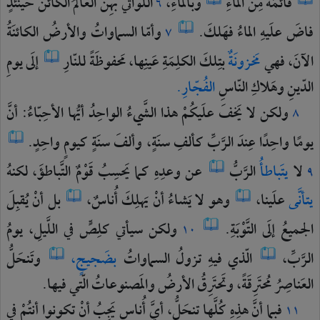
قائمَةٌ
مِنَ
الماءِ
وبالماءِ،
اللَّواتي
بهِنَّ
العالَمُ
الكائنُ
حينَئذٍ
٦
فاضَ
علَيهِ
الماءُ
فهَلكَ.
وأمّا
السماواتُ
والأرضُ
الكائنَةُ
٧
الآنَ،
فهي
مَخزونَةٌ
بتِلكَ
الكلِمَةِ
عَينِها،
مَحفوظَةً
للنّارِ
إلَى
يومِ
الدّينِ
وهَلاكِ
النّاسِ
الفُجّارِ.
ولكن
لا
يَخفَ
علَيكُمْ
هذا
الشَّيءُ
الواحِدُ
أيُّها
الأحِبّاءُ:
أنَّ
٨
يومًا
واحِدًا
عِندَ
الرَّبِّ
كألفِ
سنَةٍ،
وألفَ
سنَةٍ
كيومٍ
واحِدٍ.
لا
يتَباطأُ
الرَّبُّ
عن
وعدِهِ
كما
يَحسِبُ
قَوْمٌ
التَّباطؤَ،
لكنهُ
٩
يتأنَّى
علَينا،
وهو
لا
يَشاءُ
أنْ
يَهلِكَ
أُناسٌ،
بل
أنْ
يُقبِلَ
الجميعُ
إلَى
التَّوْبَةِ.
ولكن
سيأتي
كلِصٍّ
في
اللَّيلِ،
يومُ
١٠
الرَّبِّ،
الّذي
فيهِ
تزولُ
السماواتُ
بضَجيجٍ،
وتَنحَلُّ
العَناصِرُ
مُحتَرِقَةً،
وتَحتَرِقُ
الأرضُ
والمَصنوعاتُ
الّتي
فيها.
فبما
أنَّ
هذِهِ
كُلَّها
تنحَلُّ،
أيَّ
أُناسٍ
يَجِبُ
أنْ
تكونوا
أنتُمْ
في
١١