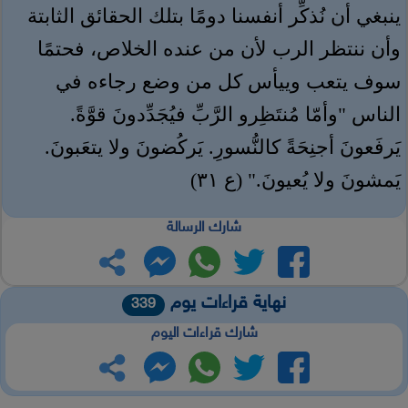
ينبغي أن نُذكِّر أنفسنا دومًا بتلك الحقائق الثابتة
وأن ننتظر الرب لأن من عنده الخلاص، فحتمًا
سوف يتعب وييأس كل من وضع رجاءه في
الناس "وأمّا مُنتَظِرو الرَّبِّ فيُجَدِّدونَ قوَّةً.
يَرفَعونَ أجنِحَةً كالنُّسورِ. يَركُضونَ ولا يتعَبونَ.
يَمشونَ ولا يُعيونَ." (ع ٣١)
شارك الرسالة
نهاية قراءات يوم
339
شارك قراءات اليوم