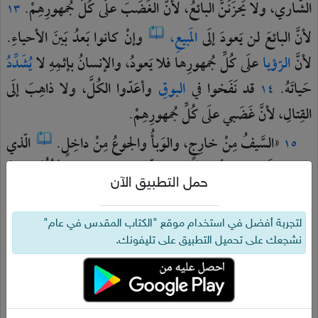
الشّاري،
ولا
يَحزَنَنَّ
البائعُ،
لأنَّ
الغَضَبَ
علَى
كُلِّ
جُمهورِهِمْ.
١٣
لأنَّ
البائعَ
لن
يَعودَ
إلَى
المَبيعِ،
وإنْ
كانوا
بَعدُ
بَينَ
الأحياءِ.
لأنَّ
الرّؤيا
علَى
كُلِّ
جُمهورِها
فلا
يَعودُ،
والإنسانُ
بإثمِهِ
لا
يُشَدِّدُ
حَياتَهُ.
قد
نَفَخوا
في
البوقِ
وأعَدّوا
الكُلَّ،
ولا
ذاهِبَ
إلَى
١٤
القِتالِ،
لأنَّ
غَضَبي
علَى
كُلِّ
جُمهورِهِمْ.
«السَّيفُ
مِنْ
خارِجٍ،
والوَبأُ
والجوعُ
مِنْ
داخِلٍ.
الّذي
١٥
هو
في
الحَقلِ
يَموتُ
بالسَّيفِ،
والّذي
هو
في
المدينةِ
يأكُلُهُ
الجوعُ
حمل التطبيق الآن
والوَبأُ.
ويَنفَلِتُ
مِنهُمْ
مُنفَلِتونَ
ويكونونَ
علَى
الجِبالِ
١٦
كحَمامِ
الأوطِئَةِ.
كُلُّهُمْ
يَهدِرونَ
كُلُّ
واحِدٍ
علَى
إثمِهِ.
كُلُّ
١٧
لتجربة أفضل في استخدام موقع "الكتاب المقدس في عام"
نشجعك على تحميل التطبيق على تليفونك.
الأيدي
ترتَخي،
وكُلُّ
الرُّكَبِ
تصيرُ
ماءً.
ويَتَنَطَّقونَ
١٨
بالمَسحِ
ويَغشاهُمْ
رُعبٌ،
وعلَى
جميعِ
الوُجوهِ
خِزيٌ،
وعلَى
جميعِ
رؤوسِهِمْ
قَرَعٌ.
يُلقونَ
فِضَّتَهُمْ
في
الشَّوارِعِ،
١٩