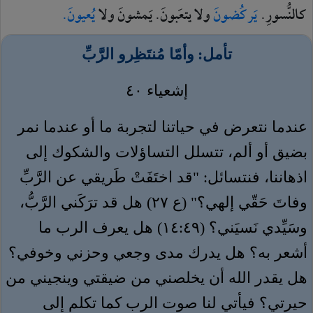
كالنُّسورِ.
يَركُضونَ
ولا
يتعَبونَ.
يَمشونَ
ولا
يُعيونَ.
تأمل:
وأمّا مُنتَظِرو الرَّبِّ
إشعياء ٤٠
عندما نتعرض في حياتنا لتجربة ما أو عندما نمر
بضيق أو ألم، تتسلل التساؤلات والشكوك إلى
اذهاننا، فنتسائل: "قد اختَفَتْ طَريقي عن الرَّبِّ
وفاتَ حَقّي إلهي؟" (ع ٢٧) هل قد ترَكَني الرَّبُّ،
وسَيِّدي نَسيَني؟ (١٤:٤٩) هل يعرف الرب ما
أشعر به؟ هل يدرك مدى وجعي وحزني وخوفي؟
هل يقدر الله أن يخلصني من ضيقتي وينجيني من
حيرتي؟ فيأتي لنا صوت الرب كما تكلم إلى