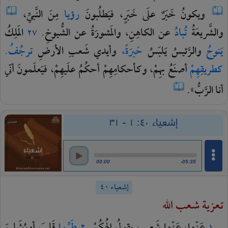
ويكونُ
خَبَرٌ
علَى
خَبَرٍ،
فيَطلُبونَ
رؤيا
مِنَ
النَّبيِّ،
والشَّريعَةُ
تُبادُ
عن
الكاهِنِ،
والمَشورَةُ
عن
الشُّيوخِ.
المَلِكُ
٢٧
يَنوحُ
والرَّئيسُ
يَلبَسُ
حَيرَةً،
وأيدي
شَعبِ
الأرضِ
ترجُفُ.
كطريقِهِمْ
أصنَعُ
بهِمْ،
وكأحكامِهِمْ
أحكُمُ
علَيهِمْ،
فيَعلَمونَ
أنّي
أنا
الرَّبُّ».
إشعياء ٤٠: ١ - ٣١
00:00
-05:35
إشعياء ٤٠
تعزية شعب الله