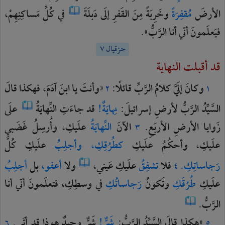
الأرضَ
مُقفِرَةً
وخَرِبَةً
مِنَ
القَفرِ
إلَى
دَبلَةَ
في
كُلِّ
مَساكِنِهِمْ،
فيَعلَمونَ
أنّي
أنا
الرَّبُّ».
حزقيال ٧
قد أقبلت النهاية
وكانَ
إلَيَّ
كلامُ
الرَّبِّ
قائلًا:
«وأنتَ
يا
ابنَ
آدَمَ،
فهكذا
قالَ
٢
١
السَّيِّدُ
الرَّبُّ
لأرضِ
إسرائيلَ:
نِهايَةٌ!
قد
جاءَتِ
النِّهايَةُ
علَى
زَوايا
الأرضِ
الأربَعِ.
الآنَ
النِّهايَةُ
علَيكِ،
وأُرسِلُ
غَضَبي
٣
علَيكِ،
وأحكُمُ
علَيكِ
كطُرُقِكِ،
وأجلِبُ
علَيكِ
كُلَّ
رَجاساتِكِ.
فلا
تشفِقُ
علَيكِ
عَيني،
ولا
أعفو،
بل
أجلِبُ
٤
علَيكِ
طُرُقَكِ
وتَكونُ
رَجاساتُكِ
في
وسطِكِ،
فتعلَمونَ
أنّي
أنا
الرَّبُّ.
«هكذا
قالَ
السَّيِّدُ
الرَّبُّ:
شَرٌّ!
شَرٌّ
وحيدٌ
هوذا
قد
أتَى.
٦
٥