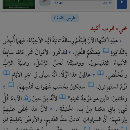
00:00
-04:13
بطرس الثانية ٣
مجيء الرب أكيد
هذِهِ
أكتُبُها
الآنَ
إلَيكُمْ
رِسالَةً
ثانيَةً
أيُّها
الأحِبّاءُ،
فيهِما
أُنهِضُ
١
بالتَّذكِرَةِ
ذِهنَكُمُ
النَّقيَّ،
لتَذكُروا
الأقوالَ
الّتي
قالها
سابِقًا
٢
الأنبياءُ
القِدّيسونَ،
ووصيَّتَنا
نَحنُ
الرُّسُلَ،
وصيَّةَ
الرَّبِّ
والمُخَلِّصِ.
عالِمينَ
هذا
أوَّلًا:
أنَّهُ
سيأتي
في
آخِرِ
الأيّامِ
٣
قَوْمٌ
مُستَهزِئونَ،
سالِكينَ
بحَسَبِ
شَهَواتِ
أنفُسِهِمْ،
٤
وقائلينَ:
«أين
هو
مَوْعِدُ
مَجيئهِ؟
لأنَّهُ
مِنْ
حينَ
رَقَدَ
الآباءُ
كُلُّ
شَيءٍ
باقٍ
هكذا
مِنْ
بَدءِ
الخَليقَةِ».
لأنَّ
هذا
يَخفَى
علَيهِمْ
٥
بإرادَتِهِمْ:
أنَّ
السماواتِ
كانتْ
منذُ
القَديمِ،
والأرضَ
بكلِمَةِ
اللهِ