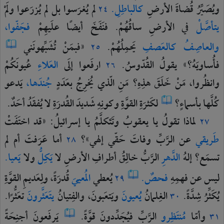
ويُصَيِّرُ
قُضاةَ
الأرضِ
كالباطِلِ.
لم
يُغرَسوا
بل
لم
يُزرَعوا
ولَمْ
٢٤
يتأصَّلْ
في
الأرضِ
ساقُهُمْ.
فنَفَخَ
أيضًا
علَيهِمْ
فجَفّوا،
والعاصِفُ
كالعَصفِ
يَحمِلُهُمْ.
«فبمَنْ
تُشَبِّهونَني
٢٥
فأُساويَهُ؟»
يقولُ
القُدّوسُ.
ارفَعوا
إلَى
العَلاءِ
عُيونَكُمْ
٢٦
وانظُروا،
مَنْ
خَلَقَ
هذِهِ؟
مَنِ
الّذي
يُخرِجُ
بعَدَدٍ
جُندَها،
يَدعو
كُلَّها
بأسماءٍ؟
لكَثرَةِ
القوَّةِ
وكونِهِ
شَديدَ
القُدرَةِ
لا
يُفقَدُ
أحَدٌ.
لماذا
تقولُ
يا
يعقوبُ
وتَتَكلَّمُ
يا
إسرائيلُ:
«قد
اختَفَتْ
٢٧
طَريقي
عن
الرَّبِّ
وفاتَ
حَقّي
إلهي»؟
أما
عَرَفتَ
أم
لم
٢٨
تسمَع؟
إلهُ
الدَّهرِ
الرَّبُّ
خالِقُ
أطرافِ
الأرضِ
لا
يَكِلُّ
ولا
يَعيا.
ليس
عن
فهمِهِ
فحصٌ.
يُعطي
المُعييَ
قُدرَةً،
ولِعَديمِ
القوَّةِ
٢٩
يُكَثِّرُ
شِدَّةً.
الغِلمانُ
يُعيونَ
ويَتعَبونَ،
والفِتيانُ
يتَعَثَّرونَ
تعَثُّرًا.
٣٠
وأمّا
مُنتَظِرو
الرَّبِّ
فيُجَدِّدونَ
قوَّةً.
يَرفَعونَ
أجنِحَةً
٣١