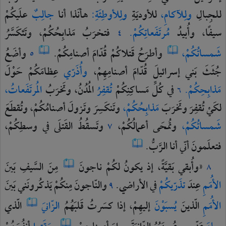
للجِبالِ
ولِلآكامِ،
للأوديَةِ
ولِلأوطِئَةِ:
هأنَذا
أنا
جالِبٌ
علَيكُمْ
سيفًا،
وأُبيدُ
مُرتَفَعاتِكُمْ.
فتخرَبُ
مَذابِحُكُمْ،
وتَتَكَسَّرُ
٤
شَمساتُكُمْ،
وأطرَحُ
قَتلاكُمْ
قُدّامَ
أصنامِكُمْ.
وأضَعُ
٥
جُثَثَ
بَني
إسرائيلَ
قُدّامَ
أصنامِهِمْ،
وأُذَرّي
عِظامَكُمْ
حَوْلَ
مَذابِحِكُمْ.
في
كُلِّ
مَساكِنِكُمْ
تُقفِرُ
المُدُنُ،
وتَخرَبُ
المُرتَفَعاتُ،
٦
لكَيْ
تُقفِرَ
وتَخرَبَ
مَذابِحُكُمْ،
وتَنكَسِرَ
وتَزولَ
أصنامُكُمْ،
وتُقطَعَ
شَمساتُكُمْ،
وتُمحَى
أعمالُكُمْ،
وتَسقُطُ
القَتلَى
في
وسطِكُمْ،
٧
فتعلَمونَ
أنّي
أنا
الرَّبُّ.
«وأُبقي
بَقيَّةً،
إذ
يكونُ
لكُمْ
ناجونَ
مِنَ
السَّيفِ
بَينَ
٨
الأُمَمِ
عِندَ
تذَرّيكُمْ
في
الأراضي.
والنّاجونَ
مِنكُمْ
يَذكُرونَني
بَينَ
٩
الأُمَمِ
الّذينَ
يُسبَوْنَ
إليهِمْ،
إذا
كسَرتُ
قَلبَهُمُ
الزّانيَ
الّذي