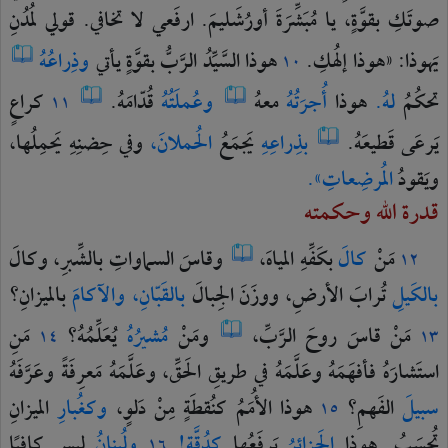
صوتَكِ
بقوَّةٍ،
يا
مُبَشِّرَةَ
أورُشَليمَ.
ارفَعي
لا
تخافي.
قولي
لمُدُنِ
يَهوذا:
«هوذا
إلهُكِ.
هوذا
السَّيِّدُ
الرَّبُّ
بقوَّةٍ
يأتي
وذِراعُهُ
١٠
تحكُمُ
لهُ.
هوذا
أُجرَتُهُ
معهُ
وعُملَتُهُ
قُدّامَهُ.
كراعٍ
١١
يَرعَى
قَطيعَهُ.
بذِراعِهِ
يَجمَعُ
الحُملانَ،
وفي
حِضنِهِ
يَحمِلُها،
ويَقودُ
المُرضِعاتِ».
قدرة الله وحكمته
مَنْ
كالَ
بكَفِّهِ
المياهَ،
وقاسَ
السماواتِ
بالشِّبرِ،
وكالَ
١٢
بالكَيلِ
تُرابَ
الأرضِ،
ووزَنَ
الجِبالَ
بالقَبّانِ،
والآكامَ
بالميزانِ؟
مَنْ
قاسَ
روحَ
الرَّبِّ،
ومَنْ
مُشيرُهُ
يُعَلِّمُهُ؟
مَنِ
١٤
١٣
استَشارَهُ
فأفهَمَهُ
وعَلَّمَهُ
في
طريقِ
الحَقِّ،
وعَلَّمَهُ
مَعرِفَةً
وعَرَّفَهُ
سبيلَ
الفَهمِ؟
هوذا
الأُمَمُ
كنُقطَةٍ
مِنْ
دَلوٍ،
وكغُبارِ
الميزانِ
١٥
تُحسَبُ.
هوذا
الجَزائرُ
يَرفَعُها
كدُقَّةٍ!
ولُبنانُ
ليس
كافيًا
١٦