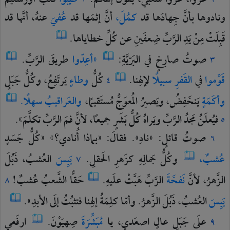
عَزّوا،
عَزّوا
شَعبي،
يقولُ
إلهُكُمْ.
طَيِّبوا
قَلبَ
أورُشَليمَ
٢
١
ونادوها
بأنَّ
جِهادَها
قد
كمُلَ،
أنَّ
إثمَها
قد
عُفيَ
عنهُ،
أنَّها
قد
قَبِلَتْ
مِنْ
يَدِ
الرَّبِّ
ضِعفَينِ
عن
كُلِّ
خطاياها.
صوتُ
صارِخٍ
في
البَرّيَّةِ:
«أعِدّوا
طريقَ
الرَّبِّ.
٣
قَوِّموا
في
القَفرِ
سبيلًا
لإلهِنا.
كُلُّ
وطاءٍ
يَرتَفِعُ،
وكُلُّ
جَبَلٍ
٤
وأكَمَةٍ
يَنخَفِضُ،
ويَصيرُ
المُعوَجُّ
مُستَقيمًا،
والعَراقيبُ
سهلًا.
فيُعلَنُ
مَجدُ
الرَّبِّ
ويَراهُ
كُلُّ
بَشَرٍ
جميعًا،
لأنَّ
فمَ
الرَّبِّ
تكلَّمَ».
٥
صوتُ
قائلٍ:
«نادِ».
فقالَ:
«بماذا
أُنادي؟»
«كُلُّ
جَسَدٍ
٦
عُشبٌ،
وكُلُّ
جَمالِهِ
كزَهرِ
الحَقلِ.
يَبِسَ
العُشبُ،
ذَبُلَ
٧
الزَّهرُ،
لأنَّ
نَفخَةَ
الرَّبِّ
هَبَّتْ
علَيهِ.
حَقًّا
الشَّعبُ
عُشبٌ!
٨
يَبِسَ
العُشبُ،
ذَبُلَ
الزَّهرُ.
وأمّا
كلِمَةُ
إلهِنا
فتثبُتُ
إلَى
الأبدِ».
علَى
جَبَلٍ
عالٍ
اصعَدي،
يا
مُبَشِّرَةَ
صِهيَوْنَ.
ارفَعي
٩