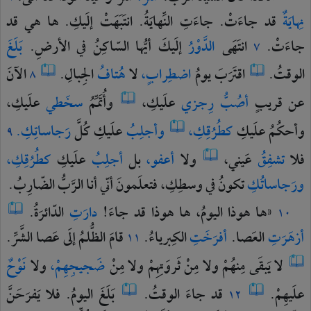
نِهايَةٌ
قد
جاءَتْ.
جاءَتِ
النِّهايَةُ.
انتَبَهَتْ
إلَيكِ.
ها
هي
قد
جاءَتْ.
انتَهَى
الدَّوْرُ
إلَيكَ
أيُّها
السّاكِنُ
في
الأرضِ.
بَلَغَ
٧
الوقتُ.
اقتَرَبَ
يومُ
اضطِرابٍ،
لا
هُتافُ
الجِبالِ.
الآنَ
٨
عن
قريبٍ
أصُبُّ
رِجزي
علَيكِ،
وأُتَمِّمُ
سخَطي
علَيكِ،
وأحكُمُ
علَيكِ
كطُرُقِكِ،
وأجلِبُ
علَيكِ
كُلَّ
رَجاساتِكِ.
٩
فلا
تشفِقُ
عَيني،
ولا
أعفو،
بل
أجلِبُ
علَيكِ
كطُرُقِكِ،
ورَجاساتُكِ
تكونُ
في
وسطِكِ،
فتعلَمونَ
أنّي
أنا
الرَّبُّ
الضّارِبُ.
«ها
هوذا
اليومُ،
ها
هوذا
قد
جاءَ!
دارَتِ
الدّائرَةُ.
١٠
أزهَرَتِ
العَصا.
أفرَخَتِ
الكِبرياءُ.
قامَ
الظُّلمُ
إلَى
عَصا
الشَّرِّ.
١١
لا
يَبقَى
مِنهُمْ
ولا
مِنْ
ثَروَتِهِمْ
ولا
مِنْ
ضَجيجِهِمْ،
ولا
نَوْحٌ
علَيهِمْ.
قد
جاءَ
الوقتُ.
بَلَغَ
اليومُ.
فلا
يَفرَحَنَّ
١٢