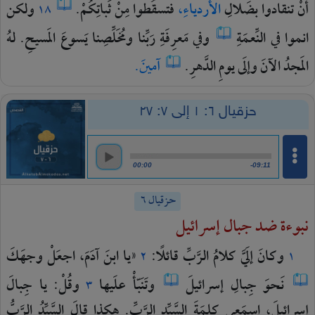
أنْ
تنقادوا
بضَلالِ
الأردياءِ،
فتسقُطوا
مِنْ
ثَباتِكُمْ.
ولكن
١٨
انموا
في
النِّعمَةِ
وفي
مَعرِفَةِ
رَبِّنا
ومُخَلِّصِنا
يَسوعَ
المَسيحِ.
لهُ
المَجدُ
الآنَ
وإلَى
يومِ
الدَّهرِ.
آمينَ.
حزقيال ٦: ١ إلى ٧: ٢٧
00:00
-09:11
حزقيال ٦
نبوءة ضد جبال إسرائيل
وكانَ
إلَيَّ
كلامُ
الرَّبِّ
قائلًا:
«يا
ابنَ
آدَمَ،
اجعَلْ
وجهَكَ
٢
١
نَحوَ
جِبالِ
إسرائيلَ
وتَنَبّأْ
علَيها
وقُلْ:
يا
جِبالَ
٣
إسرائيلَ،
اسمَعي
كلِمَةَ
السَّيِّدِ
الرَّبِّ.
هكذا
قالَ
السَّيِّدُ
الرَّبُّ