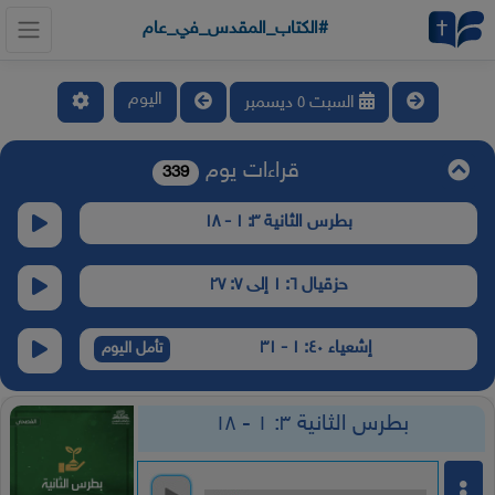
#الكتاب_المقدس_في_عام
اليوم
السبت ٥ ديسمبر
قراءات يوم
339
بطرس الثانية ٣: ١ - ١٨
حزقيال ٦: ١ إلى ٧: ٢٧
إشعياء ٤٠: ١ - ٣١
تأمل اليوم
بطرس الثانية ٣: ١ - ١٨