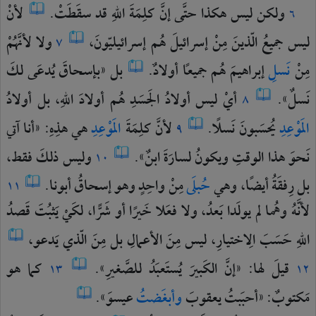
ولكن
ليس
هكذا
حتَّى
إنَّ
كلِمَةَ
اللهِ
قد
سقَطَتْ.
لأنْ
٦
ليس
جميعُ
الّذينَ
مِنْ
إسرائيلَ
هُم
إسرائيليّونَ،
ولا
لأنَّهُمْ
٧
مِنْ
نَسلِ
إبراهيمَ
هُم
جميعًا
أولادٌ.
بل
«بإسحاقَ
يُدعَى
لكَ
نَسلٌ».
أيْ
ليس
أولادُ
الجَسَدِ
هُم
أولادَ
اللهِ،
بل
أولادُ
٨
المَوْعِدِ
يُحسَبونَ
نَسلًا.
لأنَّ
كلِمَةَ
المَوْعِدِ
هي
هذِهِ:
«أنا
آتي
٩
نَحوَ
هذا
الوقتِ
ويكونُ
لسارَةَ
ابنٌ».
وليس
ذلكَ
فقط،
١٠
بل
رِفقَةُ
أيضًا،
وهي
حُبلَى
مِنْ
واحِدٍ
وهو
إسحاقُ
أبونا.
١١
لأنَّهُ
وهُما
لم
يولَدا
بَعدُ،
ولا
فعَلا
خَيرًا
أو
شَرًّا،
لكَيْ
يَثبُتَ
قَصدُ
اللهِ
حَسَبَ
الِاختيارِ،
ليس
مِنَ
الأعمالِ
بل
مِنَ
الّذي
يَدعو،
قيلَ
لها:
«إنَّ
الكَبيرَ
يُستَعبَدُ
للصَّغيرِ».
كما
هو
١٣
١٢
مَكتوبٌ:
«أحبَبتُ
يعقوبَ
وأبغَضتُ
عيسوَ».