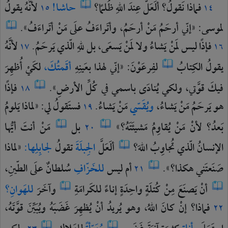
فماذا
نَقولُ؟
ألَعَلَّ
عِندَ
اللهِ
ظُلمًا؟
حاشا!
لأنَّهُ
يقولُ
١٥
١٤
لموسى:
«إنّي
أرحَمُ
مَنْ
أرحَمُ،
وأتَراءَفُ
علَى
مَنْ
أتَراءَفُ».
فإذًا
ليس
لمَنْ
يَشاءُ
ولا
لمَنْ
يَسعَى،
بل
للهِ
الّذي
يَرحَمُ.
لأنَّهُ
١٧
١٦
يقولُ
الكِتابُ
لفِرعَوْنَ:
«إنّي
لهذا
بعَينِهِ
أقَمتُكَ،
لكَيْ
أُظهِرَ
فيكَ
قوَّتي،
ولكي
يُنادَى
باسمي
في
كُلِّ
الأرضِ».
فإذًا
١٨
هو
يَرحَمُ
مَنْ
يَشاءُ،
ويُقَسّي
مَنْ
يَشاءُ.
فستَقولُ
لي:
«لماذا
يَلومُ
١٩
بَعدُ؟
لأنْ
مَنْ
يُقاوِمُ
مَشيئَتَهُ؟»
بل
مَنْ
أنتَ
أيُّها
٢٠
الإنسانُ
الّذي
تُجاوِبُ
اللهَ؟
ألَعَلَّ
الجِبلَةَ
تقولُ
لجابِلِها:
«لماذا
صَنَعتَني
هكذا؟».
أم
ليس
للخَزّافِ
سُلطانٌ
علَى
الطّينِ،
٢١
أنْ
يَصنَعَ
مِنْ
كُتلَةٍ
واحِدَةٍ
إناءً
للكَرامَةِ
وآخَرَ
للهَوانِ؟
فماذا؟
إنْ
كانَ
اللهُ،
وهو
يُريدُ
أنْ
يُظهِرَ
غَضَبَهُ
ويُبَيِّنَ
قوَّتَهُ،
٢٢