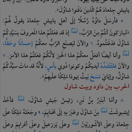
داوُدَ
مَلِكًا
علَى
بَيتِ
يَهوذا.
وأخبَروا
داوُدَ
قائلينَ:
«إنَّ
رِجالَ
يابيشِ
جِلعادَ
هُمُ
الّذينَ
دَفَنوا
شاوُلَ».
فأرسَلَ
داوُدُ
رُسُلًا
إلَى
أهلِ
يابيشِ
جِلعادَ
يقولُ
لهُمْ:
٥
«مُبارَكونَ
أنتُمْ
مِنَ
الرَّبِّ،
إذ
قد
فعَلتُمْ
هذا
المَعروفَ
بسَيِّدِكُمْ
شاوُلَ
فدَفَنتُموهُ.
والآنَ
ليَصنَعِ
الرَّبُّ
معكُمْ
إحسانًا
وحَقًّا،
٦
وأنا
أيضًا
أفعَلُ
معكُمْ
هذا
الخَيرَ
لأنَّكُمْ
فعَلتُمْ
هذا
الأمرَ.
٧
والآنَ
فلتَتَشَدَّدْ
أيديكُمْ
وكونوا
ذَوي
بأسٍ،
لأنَّهُ
قد
ماتَ
سيِّدُكُمْ
شاوُلُ،
وإيّايَ
مَسَحَ
بَيتُ
يَهوذا
مَلِكًا
علَيهِمْ».
الحرب بين داود وبيت شاول
وأمّا
أبنَيرُ
بنُ
نَيرٍ،
رَئيسُ
جَيشِ
شاوُلَ،
فأخَذَ
٨
إيشبوشَثَ
بنَ
شاوُلَ
وعَبَرَ
بهِ
إلَى
مَحَنايِمَ،
وجَعَلهُ
مَلِكًا
علَى
٩
جِلعادَ
وعلَى
الأشّوريّينَ
وعلَى
يَزرَعيلَ
وعلَى
أفرايِمَ
وعلَى