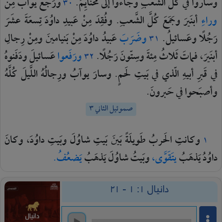
وساروا
في
كُلِّ
الشُّعَبِ
وجاءوا
إلَى
مَحَنايِمَ.
ورَجَعَ
يوآبُ
مِنْ
٣٠
وراءِ
أبنَيرَ
وجَمَعَ
كُلَّ
الشَّعبِ.
وفُقِدَ
مِنْ
عَبيدِ
داوُدَ
تِسعَةَ
عشَرَ
رَجُلًا
وعَسائيلُ.
وضَرَبَ
عَبيدُ
داوُدَ
مِنْ
بَنيامينَ
ومِنْ
رِجالِ
٣١
أبنَيرَ،
فماتَ
ثَلاثُ
مِئةَ
وسِتّونَ
رَجُلًا.
ورَفَعوا
عَسائيلَ
ودَفَنوهُ
٣٢
في
قَبرِ
أبيهِ
الّذي
في
بَيتِ
لَحمٍ.
وسارَ
يوآبُ
ورِجالُهُ
اللَّيلَ
كُلَّهُ
وأصبَحوا
في
حَبرونَ.
صموئيل الثاني ٣
وكانتِ
الحَربُ
طَويلَةً
بَينَ
بَيتِ
شاوُلَ
وبَيتِ
داوُدَ،
وكانَ
١
داوُدُ
يَذهَبُ
يتَقَوَّى،
وبَيتُ
شاوُلَ
يَذهَبُ
يَضعُفُ.
دانيال ١: ١ - ٢١