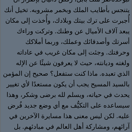
يتنجس بأطايب الملك وبخمر مشروبه. تخيل أنك
أُجبرت على ترك بيتك وبلادك، وأُخذت إلى مكان
يبعد آلاف الأميال عن وطنك. وتركت وراءك
أسرتك وأصدقائك وعملك، وربما أملاكك
وحرفتك. وجئت إلى مكان غريب في عاداته
ولغته وديانته، حيث لا يعرفون شيئًا عن الإله
الذي تعبده. ماذا كنت ستفعل؟ صحيح إن المؤمن
بالسيد المسيح يجب أن يكون مستعدًا لأي تغيير
يحدث في حياته، ويسلم لله برضى وشكر، وهذا
سيساعده على التكيُّف مع أي وضع جديد فُرض
عليه. لكن ليس معنى هذا مسايرة الآخرين في
آرائهم، ومشاركة أهل العالم في مبادئهم. بل