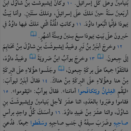
بَنيامينَ
وعلَى
كُلِّ
إسرائيلَ.
وكانَ
إيشبوشَثُ
بنُ
شاوُلَ
ابنَ
١٠
أربَعينَ
سنَةً
حينَ
مَلكَ
علَى
إسرائيلَ،
ومَلكَ
سنَتَينِ.
وأمّا
بَيتُ
يَهوذا
فإنَّما
اتَّبَعوا
داوُدَ.
وكانتِ
المُدَّةُ
الّتي
مَلكَ
فيها
داوُدُ
في
١١
حَبرونَ
علَى
بَيتِ
يَهوذا
سبعَ
سِنينَ
وسِتَّةَ
أشهُرٍ.
وخرجَ
أبنَيرُ
بنُ
نَيرٍ
وعَبيدُ
إيشبوشَثَ
بنِ
شاوُلَ
مِنْ
مَحَنايِمَ
١٢
إلَى
جِبعونَ.
وخرجَ
يوآبُ
ابنُ
صَرويَةَ
وعَبيدُ
داوُدَ،
١٣
فالتَقَوْا
جميعًا
علَى
بركَةِ
جِبعونَ،
وجَلَسوا
هؤُلاءِ
علَى
البِركَةِ
مِنْ
هنا
وهؤُلاءِ
علَى
البِركَةِ
مِنْ
هناكَ.
فقالَ
أبنَيرُ
ليوآبَ:
١٤
«ليَقُمِ
الغِلمانُ
ويَتَكافَحوا
أمامَنا».
فقالَ
يوآبُ:
«ليَقوموا».
١٥
فقاموا
وعَبَروا
بالعَدَدِ،
اثنا
عشَرَ
لأجلِ
بَنيامينَ
وإيشبوشَثَ
بنِ
شاوُلَ،
واثنا
عشَرَ
مِنْ
عَبيدِ
داوُدَ.
وأمسَكَ
كُلُّ
واحِدٍ
برأسِ
١٦
صاحِبِهِ
وضَرَبَ
سيفَهُ
في
جَنبِ
صاحِبِهِ
وسَقَطوا
جميعًا.
فدُعيَ