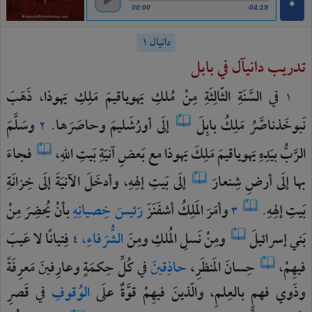
00:00
-04:19
دانيال ١
تدريب دانيآل في بابل
في
السَّنَةِ
الثّالِثَةِ
مِنْ
مُلكِ
يَهوياقيمَ
مَلِكِ
يَهوذا،
ذَهَبَ
١
نَبوخَذناصَّرُ
مَلِكُ
بابِلَ
إلَى
أورُشَليمَ
وحاصَرَها.
وسَلَّمَ
٢
الرَّبُّ
بيَدِهِ
يَهوياقيمَ
مَلِكَ
يَهوذا
مع
بَعضِ
آنيَةِ
بَيتِ
اللهِ،
فجاءَ
بها
إلَى
أرضِ
شِنعارَ
إلَى
بَيتِ
إلهِهِ،
وأدخَلَ
الآنيَةَ
إلَى
خِزانَةِ
بَيتِ
إلهِهِ.
وأمَرَ
المَلِكُ
أشفَنَزَ
رَئيسَ
خِصيانِهِ
بأنْ
يُحضِرَ
مِنْ
٣
بَني
إسرائيلَ
ومِنْ
نَسلِ
المُلكِ
ومِنَ
الشُّرَفاءِ،
فِتيانًا
لا
عَيبَ
٤
فيهِمْ،
حِسانَ
المَنظَرِ،
حاذِقينَ
في
كُلِّ
حِكمَةٍ
وعارِفينَ
مَعرِفَةً
وذَوي
فهمٍ
بالعِلمِ،
والّذينَ
فيهِمْ
قوَّةٌ
علَى
الوُقوفِ
في
قَصرِ