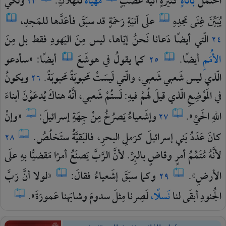
احتَمَلَ
بأناةٍ
كثيرَةٍ
آنيَةَ
غَضَبٍ
مُهَيّأةً
للهَلاكِ.
ولكي
٢٣
يُبَيِّنَ
غِنَى
مَجدِهِ
علَى
آنيَةِ
رَحمَةٍ
قد
سبَقَ
فأعَدَّها
للمَجدِ،
الّتي
أيضًا
دَعانا
نَحنُ
إيّاها،
ليس
مِنَ
اليَهودِ
فقط
بل
مِنَ
٢٤
الأُمَمِ
أيضًا.
كما
يقولُ
في
هوشَعَ
أيضًا:
«سأدعو
٢٥
الّذي
ليس
شَعبي
شَعبي،
والّتي
لَيسَتْ
مَحبوبَةً
مَحبوبَةً.
ويكونُ
٢٦
في
المَوْضِعِ
الّذي
قيلَ
لهُمْ
فيهِ:
لَستُمْ
شَعبي،
أنَّهُ
هناكَ
يُدعَوْنَ
أبناءَ
اللهِ
الحَيِّ».
وإشَعياءُ
يَصرُخُ
مِنْ
جِهَةِ
إسرائيلَ:
«وإنْ
٢٧
كانَ
عَدَدُ
بَني
إسرائيلَ
كرَملِ
البحرِ،
فالبَقيَّةُ
ستَخلُصُ.
٢٨
لأنَّهُ
مُتَمِّمُ
أمرٍ
وقاضٍ
بالبِرِّ.
لأنَّ
الرَّبَّ
يَصنَعُ
أمرًا
مَقضيًّا
بهِ
علَى
الأرضِ».
وكما
سبَقَ
إشَعياءُ
فقالَ:
«لولا
أنَّ
رَبَّ
٢٩
الجُنودِ
أبقَى
لنا
نَسلًا،
لَصِرنا
مِثلَ
سدومَ
وشابَهنا
عَمورَةَ».