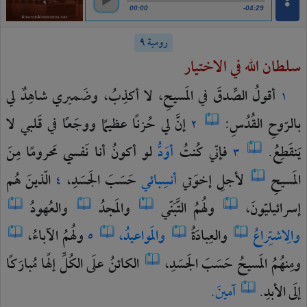
00:00
-04:29
رومية ٩
سلطان الله في الاختيار
أقولُ
الصِّدقَ
في
المَسيحِ،
لا
أكذِبُ،
وضَميري
شاهِدٌ
لي
١
بالرّوحِ
القُدُسِ:
إنَّ
لي
حُزنًا
عظيمًا
ووجَعًا
في
قَلبي
لا
٢
يَنقَطِعُ.
فإنّي
كُنتُ
أوَدُّ
لو
أكونُ
أنا
نَفسي
مَحرومًا
مِنَ
٣
المَسيحِ
لأجلِ
إخوَتي
أنسِبائي
حَسَبَ
الجَسَدِ،
الّذينَ
هُم
٤
إسرائيليّونَ،
ولهُمُ
التَّبَنّي
والمَجدُ
والعُهودُ
والِاشتِراعُ
والعِبادَةُ
والمَواعيدُ،
ولهُمُ
الآباءُ،
٥
ومِنهُمُ
المَسيحُ
حَسَبَ
الجَسَدِ،
الكائنُ
علَى
الكُلِّ
إلهًا
مُبارَكًا
إلَى
الأبدِ.
آمينَ.