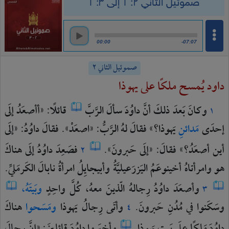
صموئيل الثاني ٢: ١ إلى ٣: ١
00:00
-07:07
صموئيل الثاني ٢
داود يُمسح ملكًا على يهوذا
وكانَ
بَعدَ
ذلكَ
أنَّ
داوُدَ
سألَ
الرَّبَّ
قائلًا:
«أأصعَدُ
إلَى
١
إحدَى
مَدائنِ
يَهوذا؟»
فقالَ
لهُ
الرَّبُّ:
«اصعَدْ».
فقالَ
داوُدُ:
«إلَى
أين
أصعَدُ؟»
فقالَ:
«إلَى
حَبرونَ».
فصَعِدَ
داوُدُ
إلَى
هناكَ
٢
هو
وامرأتاهُ
أخينوعَمُ
اليَزرَعيليَّةُ
وأبيجايِلُ
امرأةُ
نابالَ
الكَرمَليِّ.
وأصعَدَ
داوُدُ
رِجالهُ
الّذينَ
معهُ،
كُلَّ
واحِدٍ
وبَيتَهُ،
٣
وسَكَنوا
في
مُدُنِ
حَبرونَ.
وأتَى
رِجالُ
يَهوذا
ومَسَحوا
هناكَ
٤