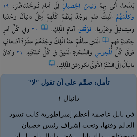
بَعدَها،
أتَى
بهِمْ
رَئيسُ
الخِصيانِ
إلَى
أمامِ
نَبوخَذناصَّرَ،
١٩
وكلَّمَهُمُ
المَلِكُ
فلم
يوجَدْ
بَينَهُمْ
كُلِّهِمْ
مِثلُ
دانيآلَ
وحَنَنيا
وميشائيلَ
وعَزَريا.
فوَقَفوا
أمامَ
المَلِكِ.
وفي
كُلِّ
أمرِ
٢٠
حِكمَةِ
فهمٍ
الّذي
سألهُمْ
عنهُ
المَلِكُ
وجَدَهُمْ
عشَرَةَ
أضعافٍ
فوقَ
كُلِّ
المَجوسِ
والسَّحَرَةِ
الّذينَ
في
كُلِّ
مَملكَتِهِ.
وكانَ
٢١
دانيآلُ
إلَى
السَّنَةِ
الأولَى
لكورَشَ
المَلِكِ.
تأمل: صمِّم على أن تقول "لا"
دانيال ١
في بابل عاصمة أعظم إمبراطورية كانت تسود
العالم وقتها، وتحت إشراف رئيس خصيان
نبوخذناصر ملك بابل، رفض دانيال بإصرار أن