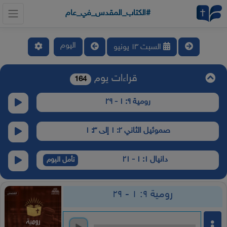
#الكتاب_المقدس_في_عام
اليوم
السبت ١٣ يونيو
قراءات يوم
164
رومية ٩: ١ - ٢٩
صموئيل الثاني ٢: ١ إلى ٣: ١
دانيال ١: ١ - ٢١
تأمل اليوم
رومية ٩: ١ - ٢٩