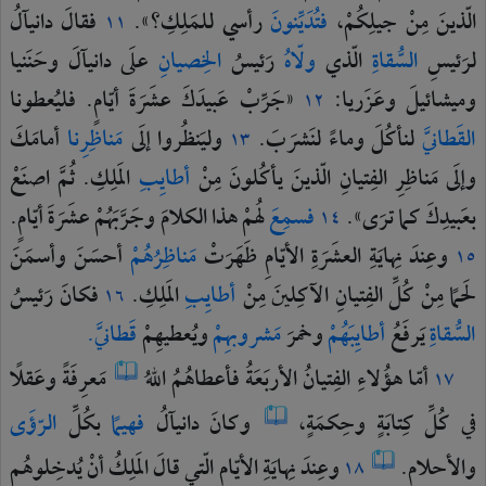
الّذينَ
مِنْ
جيلِكُمْ،
فتُدَيِّنونَ
رأسي
للمَلِكِ؟».
فقالَ
دانيآلُ
١١
لرَئيسِ
السُّقاةِ
الّذي
ولّاهُ
رَئيسُ
الخِصيانِ
علَى
دانيآلَ
وحَنَنيا
وميشائيلَ
وعَزَريا:
«جَرِّبْ
عَبيدَكَ
عشَرَةَ
أيّامٍ.
فليُعطونا
١٢
القَطانيَّ
لنأكُلَ
وماءً
لنَشرَبَ.
وليَنظُروا
إلَى
مَناظِرِنا
أمامَكَ
١٣
وإلَى
مَناظِرِ
الفِتيانِ
الّذينَ
يأكُلونَ
مِنْ
أطايِبِ
المَلِكِ.
ثُمَّ
اصنَعْ
بعَبيدِكَ
كما
ترَى».
فسمِعَ
لهُمْ
هذا
الكلامَ
وجَرَّبَهُمْ
عشَرَةَ
أيّامٍ.
١٤
وعِندَ
نِهايَةِ
العشَرَةِ
الأيّامِ
ظَهَرَتْ
مَناظِرُهُمْ
أحسَنَ
وأسمَنَ
١٥
لَحمًا
مِنْ
كُلِّ
الفِتيانِ
الآكِلينَ
مِنْ
أطايِبِ
المَلِكِ.
فكانَ
رَئيسُ
١٦
السُّقاةِ
يَرفَعُ
أطايِبَهُمْ
وخمرَ
مَشروبهِمْ
ويُعطيهِمْ
قَطانيَّ.
أمّا
هؤُلاءِ
الفِتيانُ
الأربَعَةُ
فأعطاهُمُ
اللهُ
مَعرِفَةً
وعَقلًا
١٧
في
كُلِّ
كِتابَةٍ
وحِكمَةٍ،
وكانَ
دانيآلُ
فهيمًا
بكُلِّ
الرّؤَى
والأحلامِ.
وعِندَ
نِهايَةِ
الأيّامِ
الّتي
قالَ
المَلِكُ
أنْ
يُدخِلوهُم
١٨