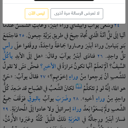
هناكَ
وماتَ
في
مَكانِهِ.
وكانَ
كُلُّ
مَنْ
يأتي
إلَى
المَوْضِعِ
الّذي
سقَطَ
فيهِ
عَسائيلُ
وماتَ
يَقِفُ.
لا تعرض الرسالة مرة أخرى
ليس الآن
وسَعَى
يوآبُ
وأبيشايُ
وراءَ
أبنَيرَ،
وغابَتِ
الشَّمسُ
عندما
٢٤
أتَيا
إلَى
تلِّ
أمَّةَ
الّذي
تُجاهَ
جيحَ
في
طريقِ
بَرّيَّةِ
جِبعونَ.
فاجتَمَعَ
٢٥
بَنو
بَنيامينَ
وراءَ
أبنَيرَ
وصاروا
جَماعَةً
واحِدَةً،
ووقَفوا
علَى
رأسِ
تلٍّ
واحِدٍ.
فنادَى
أبنَيرُ
يوآبَ
وقالَ:
«هل
إلَى
الأبدِ
يأكُلُ
٢٦
السَّيفُ؟
ألَمْ
تعلَمْ
أنَّها
تكونُ
مَرارَةً
في
الأخيرِ؟
فحتَّى
مَتَى
لا
تقولُ
للشَّعبِ
أنْ
يَرجِعوا
مِنْ
وراءِ
إخوَتِهِم؟»
فقالَ
يوآبُ:
«حَيٌّ
٢٧
هو
اللهُ،
إنَّهُ
لو
لم
تتَكلَّمْ
لكانَ
الشَّعبُ
في
الصّباحِ
قد
صَعِدَ
كُلُّ
واحِدٍ
مِنْ
وراءِ
أخيهِ».
وضَرَبَ
يوآبُ
بالبوقِ
فوَقَفَ
جميعُ
٢٨
الشَّعبِ
ولَمْ
يَسعَوْا
بَعدُ
وراءَ
إسرائيلَ
ولا
عادوا
إلَى
المُحارَبَةِ.
٢٩
فسارَ
أبنَيرُ
ورِجالُهُ
في
العَرَبَةِ
ذلكَ
اللَّيلَ
كُلَّهُ
وعَبَروا
الأُردُنَّ،