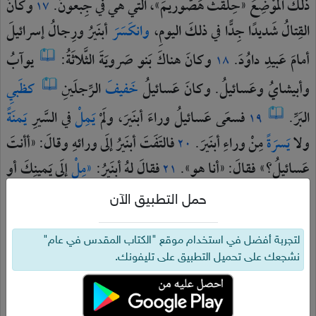
ذلكَ
المَوْضِعُ
«حِلقَثَ
هَصّوريمَ»،
الّتي
هي
في
جِبعونَ.
وكانَ
١٧
القِتالُ
شَديدًا
جِدًّا
في
ذلكَ
اليومِ،
وانكَسَرَ
أبنَيرُ
ورِجالُ
إسرائيلَ
أمامَ
عَبيدِ
داوُدَ.
وكانَ
هناكَ
بَنو
صَرويَةَ
الثَّلاثَةُ:
يوآبُ
١٨
وأبيشايُ
وعَسائيلُ.
وكانَ
عَسائيلُ
خَفيفَ
الرِّجلَينِ
كظَبيِ
البَرِّ.
فسعَى
عَسائيلُ
وراءَ
أبنَيرَ،
ولَمْ
يَمِلْ
في
السَّيرِ
يَمنَةً
١٩
ولا
يَسرَةً
مِنْ
وراءِ
أبنَيرَ.
فالتَفَتَ
أبنَيرُ
إلَى
ورائهِ
وقالَ:
«أأنتَ
٢٠
عَسائيلُ؟»
فقالَ:
«أنا
هو».
فقالَ
لهُ
أبنَيرُ:
«مِلْ
إلَى
يَمينِكَ
أو
٢١
إلَى
يَسارِكَ
واقبِضْ
علَى
أحَدِ
الغِلمانِ
وخُذْ
لنَفسِكَ
سلَبَهُ».
حمل التطبيق الآن
فلم
يَشأْ
عَسائيلُ
أنْ
يَميلَ
مِنْ
ورائهِ.
ثُمَّ
عادَ
أبنَيرُ
وقالَ
٢٢
لعَسائيلَ:
«مِلْ
مِنْ
ورائي.
لماذا
أضرِبُكَ
إلَى
الأرضِ؟
فكيفَ
لتجربة أفضل في استخدام موقع "الكتاب المقدس في عام"
نشجعك على تحميل التطبيق على تليفونك.
أرفَعُ
وجهي
لَدَى
يوآبَ
أخيكَ؟»
فأبَى
أنْ
يَميلَ،
فضَرَبَهُ
٢٣
أبنَيرُ
بزُجِّ
الرُّمحِ
في
بَطنِهِ،
فخرجَ
الرُّمحُ
مِنْ
خَلفِهِ،
فسقَطَ