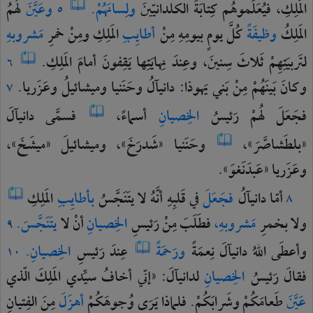
المَلِكِ،
فيُعَلِّموهُم
كِتابَةَ
الكلدانيّينَ
ولِسانَهُمْ.
وعَيَّنَ
لهُمُ
٥
المَلِكُ
وظيفَةً
كُلَّ
يومٍ
بيومِهِ
مِنْ
أطايِبِ
المَلِكِ
ومِنْ
خمرِ
مَشروبهِ
لتَربيَتِهِمْ
ثَلاثَ
سِنينَ،
وعِندَ
نِهايَتِها
يَقِفونَ
أمامَ
المَلِكِ.
٦
وكانَ
بَينَهُمْ
مِنْ
بَني
يَهوذا:
دانيآلُ
وحَنَنيا
وميشائيلُ
وعَزَريا.
٧
فجَعَلَ
لهُمْ
رَئيسُ
الخِصيانِ
أسماءً،
فسمَّى
دانيآلَ
«بلطَشاصَّرَ»،
وحَنَنيا
«شَدرَخَ»،
وميشائيلَ
«ميشَخَ»،
وعَزَريا
«عَبدَنَغوَ».
أمّا
دانيآلُ
فجَعَلَ
في
قَلبِهِ
أنَّهُ
لا
يتَنَجَّسُ
بأطايِبِ
المَلِكِ
٨
ولا
بخمرِ
مَشروبهِ،
فطَلَبَ
مِنْ
رَئيسِ
الخِصيانِ
أنْ
لا
يتَنَجَّسَ.
٩
وأعطَى
اللهُ
دانيآلَ
نِعمَةً
ورَحمَةً
عِندَ
رَئيسِ
الخِصيانِ.
١٠
فقالَ
رَئيسُ
الخِصيانِ
لدانيآلَ:
«إنّي
أخافُ
سيِّدي
المَلِكَ
الّذي
عَيَّنَ
طَعامَكُمْ
وشَرابَكُمْ.
فلماذا
يَرَى
وُجوهَكُمْ
أهزَلَ
مِنَ
الفِتيانِ